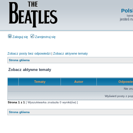
Pols
Istn
jesteś 
Zaloguj się
Zarejestruj się
Zobacz posty bez odpowiedzi
|
Zobacz aktywne tematy
Strona główna
Zobacz aktywne tematy
Tematy
Autor
Odpowie
Nie zn
Wyświetl posty z pop
Strona
1
z
1
[ Wyszukiwarka znalazła 0 wyniki(ów) ]
Strona główna