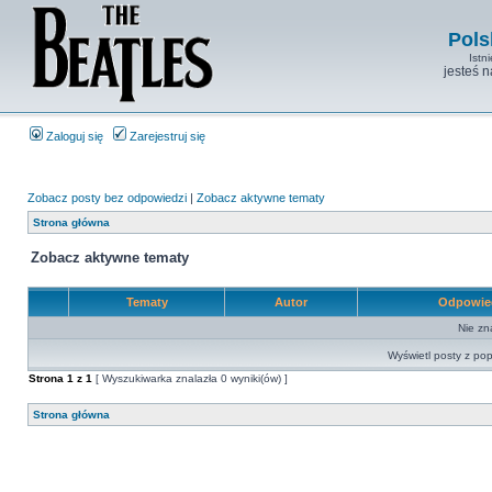
Pols
Istn
jesteś 
Zaloguj się
Zarejestruj się
Zobacz posty bez odpowiedzi
|
Zobacz aktywne tematy
Strona główna
Zobacz aktywne tematy
Tematy
Autor
Odpowie
Nie zn
Wyświetl posty z pop
Strona
1
z
1
[ Wyszukiwarka znalazła 0 wyniki(ów) ]
Strona główna