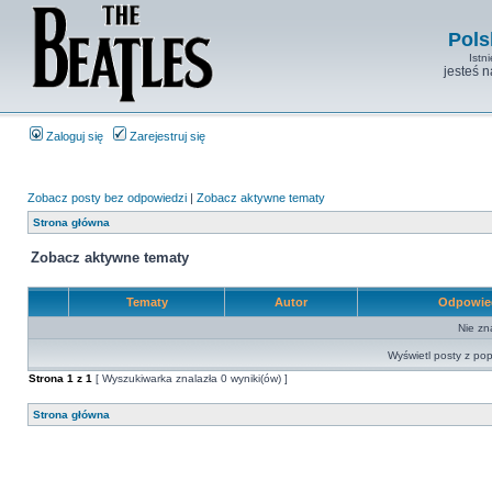
Pols
Istn
jesteś 
Zaloguj się
Zarejestruj się
Zobacz posty bez odpowiedzi
|
Zobacz aktywne tematy
Strona główna
Zobacz aktywne tematy
Tematy
Autor
Odpowie
Nie zn
Wyświetl posty z pop
Strona
1
z
1
[ Wyszukiwarka znalazła 0 wyniki(ów) ]
Strona główna