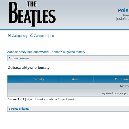
Pols
Istn
jesteś 
Zaloguj się
Zarejestruj się
Zobacz posty bez odpowiedzi
|
Zobacz aktywne tematy
Strona główna
Zobacz aktywne tematy
Tematy
Autor
Odpowie
Nie zn
Wyświetl posty z pop
Strona
1
z
1
[ Wyszukiwarka znalazła 0 wyniki(ów) ]
Strona główna