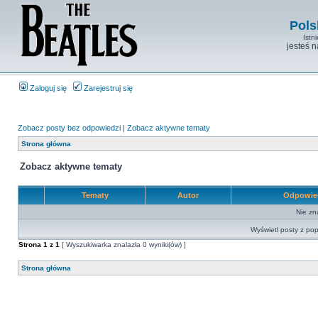
Pols
Istn
jesteś 
Zaloguj się
Zarejestruj się
Zobacz posty bez odpowiedzi
|
Zobacz aktywne tematy
Strona główna
Zobacz aktywne tematy
Tematy
Autor
Odpowie
Nie zn
Wyświetl posty z pop
Strona
1
z
1
[ Wyszukiwarka znalazła 0 wyniki(ów) ]
Strona główna