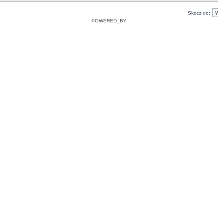
Skocz do:
POWERED_BY