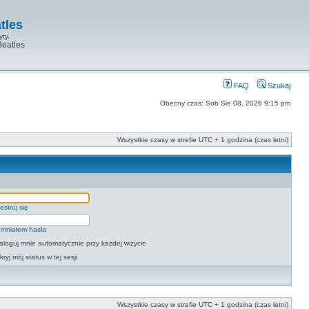
tles
yty.
Beatles
FAQ
Szukaj
Obecny czas: Sob Sie 08, 2026 9:15 pm
Wszystkie czasy w strefie UTC + 1 godzina (czas letni)
estruj się
mniałem hasła
aloguj mnie automatycznie przy każdej wizycie
kryj mój status w tej sesji
Wszystkie czasy w strefie UTC + 1 godzina (czas letni)