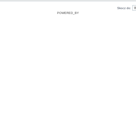
Skocz do:
POWERED_BY