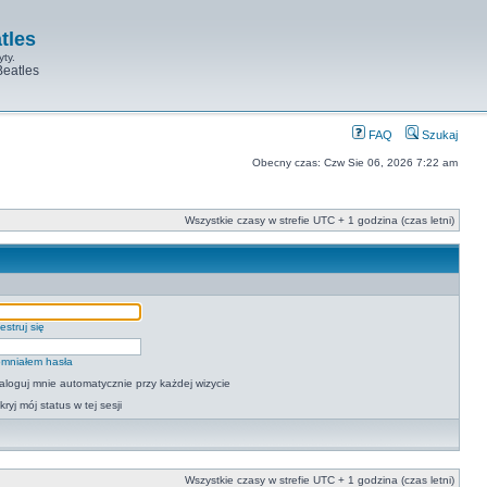
tles
yty.
Beatles
FAQ
Szukaj
Obecny czas: Czw Sie 06, 2026 7:22 am
Wszystkie czasy w strefie UTC + 1 godzina (czas letni)
estruj się
mniałem hasła
aloguj mnie automatycznie przy każdej wizycie
kryj mój status w tej sesji
Wszystkie czasy w strefie UTC + 1 godzina (czas letni)