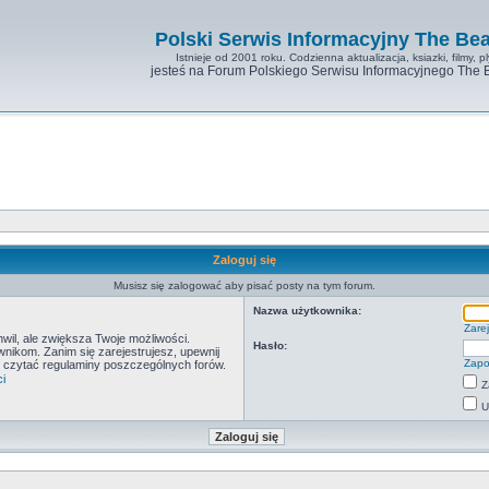
Polski Serwis Informacyjny The Bea
Istnieje od 2001 roku. Codzienna aktualizacja, ksiazki, filmy, pl
jesteś na Forum Polskiego Serwisu Informacyjnego The 
Zaloguj się
Musisz się zalogować aby pisać posty na tym forum.
Nazwa użytkownika:
Zarej
hwil, ale zwiększa Twoje możliwości.
Hasło:
ikom. Zanim się zarejestrujesz, upewnij
Zapo
by czytać regulaminy poszczególnych forów.
i
Z
U