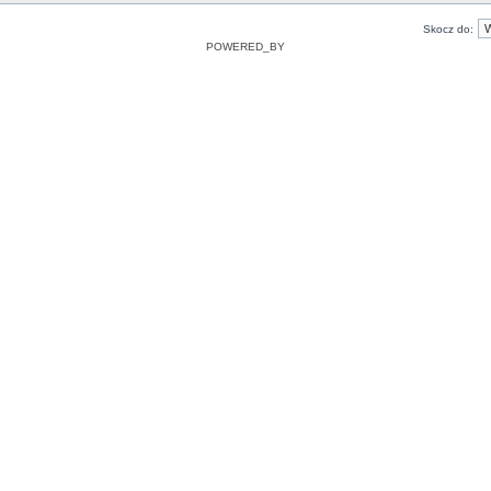
Skocz do:
POWERED_BY