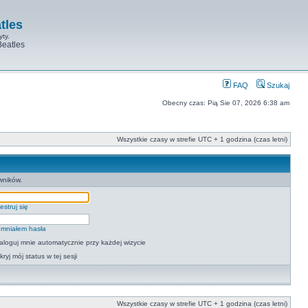
tles
yty.
Beatles
FAQ
Szukaj
Obecny czas: Pią Sie 07, 2026 6:38 am
Wszystkie czasy w strefie UTC + 1 godzina (czas letni)
wników.
estruj się
mniałem hasła
aloguj mnie automatycznie przy każdej wizycie
kryj mój status w tej sesji
Wszystkie czasy w strefie UTC + 1 godzina (czas letni)