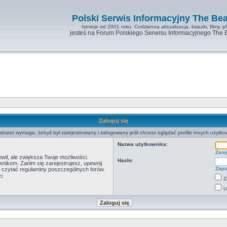
Polski Serwis Informacyjny The Bea
Istnieje od 2001 roku. Codzienna aktualizacja, ksiazki, filmy, pl
jesteś na Forum Polskiego Serwisu Informacyjnego The 
Zaloguj się
strator wymaga, żebyś był zarejestrowany i zalogowany jeśli chcesz oglądać profile innych użytko
Nazwa użytkownika:
Zarej
hwil, ale zwiększa Twoje możliwości.
Hasło:
ikom. Zanim się zarejestrujesz, upewnij
Zapo
by czytać regulaminy poszczególnych forów.
i
Z
U