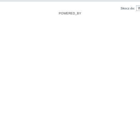
Skocz do:
POWERED_BY