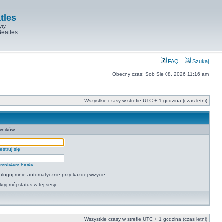
tles
yty.
Beatles
FAQ
Szukaj
Obecny czas: Sob Sie 08, 2026 11:16 am
Wszystkie czasy w strefie UTC + 1 godzina (czas letni)
wników.
estruj się
mniałem hasła
aloguj mnie automatycznie przy każdej wizycie
kryj mój status w tej sesji
Wszystkie czasy w strefie UTC + 1 godzina (czas letni)