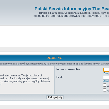
Polski Serwis Informacyjny The Bea
Istnieje od 2001 roku. Codzienna aktualizacja, ksiazki, filmy, pl
jesteś na Forum Polskiego Serwisu Informacyjnego The 
Zaloguj się
strator wymaga, żebyś był zarejestrowany i zalogowany jeśli chcesz oglądać profile innych użytko
Nazwa użytkownika:
Zarej
hwil, ale zwiększa Twoje możliwości.
Hasło:
ikom. Zanim się zarejestrujesz, upewnij
Zapo
by czytać regulaminy poszczególnych forów.
i
Z
U