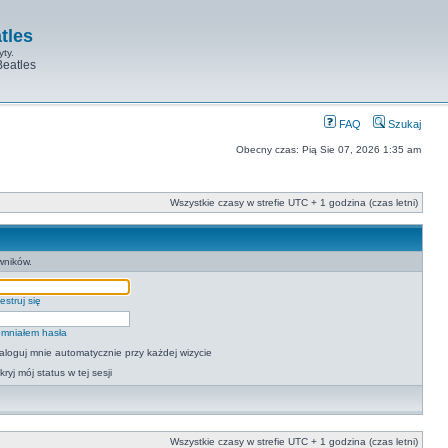
tles
yty.
Beatles
FAQ
Szukaj
Obecny czas: Pią Sie 07, 2026 1:35 am
Wszystkie czasy w strefie UTC + 1 godzina (czas letni)
wników.
estruj się
mniałem hasła
aloguj mnie automatycznie przy każdej wizycie
kryj mój status w tej sesji
Wszystkie czasy w strefie UTC + 1 godzina (czas letni)