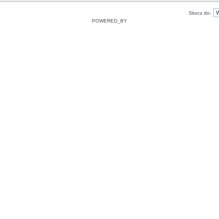
Skocz do:
POWERED_BY