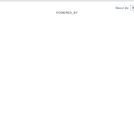
Skocz do:
POWERED_BY