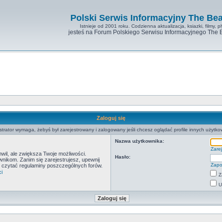
Polski Serwis Informacyjny The Bea
Istnieje od 2001 roku. Codzienna aktualizacja, ksiazki, filmy, pl
jesteś na Forum Polskiego Serwisu Informacyjnego The 
Zaloguj się
strator wymaga, żebyś był zarejestrowany i zalogowany jeśli chcesz oglądać profile innych użytko
Nazwa użytkownika:
Zarej
hwil, ale zwiększa Twoje możliwości.
Hasło:
ikom. Zanim się zarejestrujesz, upewnij
Zapo
by czytać regulaminy poszczególnych forów.
i
Z
U