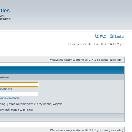
tles
yty.
Beatles
FAQ
Szukaj
Obecny czas: Sob Sie 08, 2026 4:32 pm
Wszystkie czasy w strefie UTC + 1 godzina (czas letni)
wników.
estruj się
mniałem hasła
aloguj mnie automatycznie przy każdej wizycie
kryj mój status w tej sesji
Wszystkie czasy w strefie UTC + 1 godzina (czas letni)