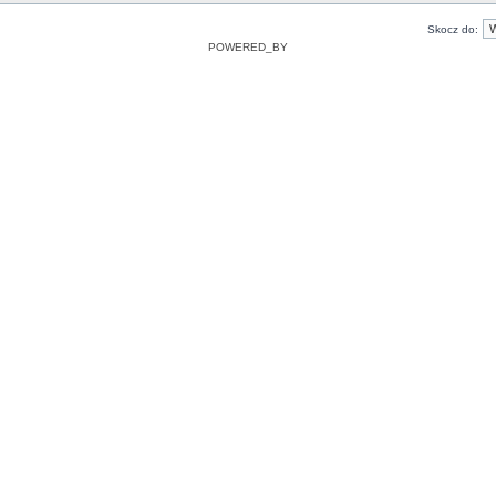
Skocz do:
POWERED_BY