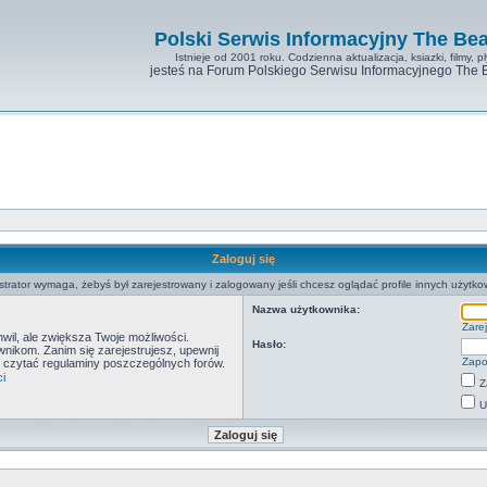
Polski Serwis Informacyjny The Bea
Istnieje od 2001 roku. Codzienna aktualizacja, ksiazki, filmy, pl
jesteś na Forum Polskiego Serwisu Informacyjnego The 
Zaloguj się
strator wymaga, żebyś był zarejestrowany i zalogowany jeśli chcesz oglądać profile innych użytko
Nazwa użytkownika:
Zarej
hwil, ale zwiększa Twoje możliwości.
Hasło:
ikom. Zanim się zarejestrujesz, upewnij
Zapo
by czytać regulaminy poszczególnych forów.
i
Z
U