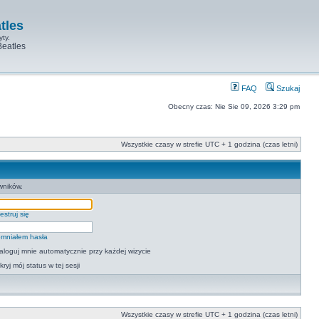
tles
yty.
Beatles
FAQ
Szukaj
Obecny czas: Nie Sie 09, 2026 3:29 pm
Wszystkie czasy w strefie UTC + 1 godzina (czas letni)
wników.
estruj się
mniałem hasła
aloguj mnie automatycznie przy każdej wizycie
kryj mój status w tej sesji
Wszystkie czasy w strefie UTC + 1 godzina (czas letni)