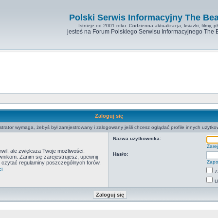
Polski Serwis Informacyjny The Bea
Istnieje od 2001 roku. Codzienna aktualizacja, ksiazki, filmy, pl
jesteś na Forum Polskiego Serwisu Informacyjnego The 
Zaloguj się
strator wymaga, żebyś był zarejestrowany i zalogowany jeśli chcesz oglądać profile innych użytko
Nazwa użytkownika:
Zarej
hwil, ale zwiększa Twoje możliwości.
Hasło:
ikom. Zanim się zarejestrujesz, upewnij
Zapo
by czytać regulaminy poszczególnych forów.
i
Z
U