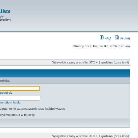
tles
yty.
Beatles
FAQ
Szukaj
Obecny czas: Pią Sie 07, 2026 7:20 am
Wszystkie czasy w strefie UTC + 1 godzina (czas letni)
wników.
estruj się
mniałem hasła
aloguj mnie automatycznie przy każdej wizycie
kryj mój status w tej sesji
Wszystkie czasy w strefie UTC + 1 godzina (czas letni)