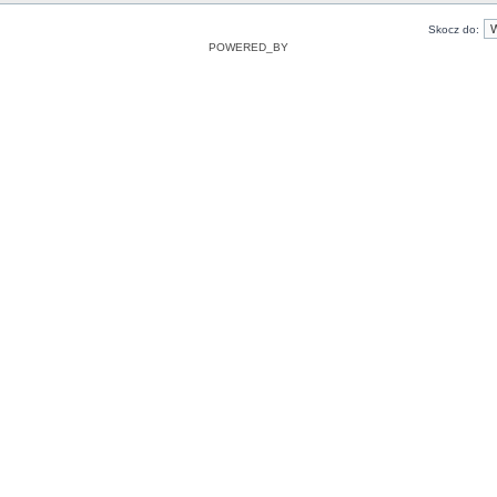
Skocz do:
POWERED_BY