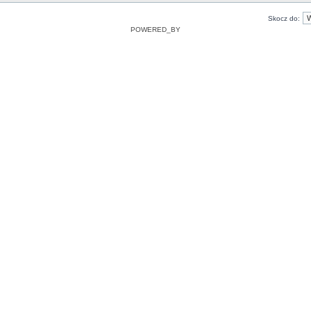
Skocz do:
POWERED_BY