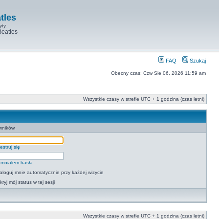
tles
yty.
Beatles
FAQ
Szukaj
Obecny czas: Czw Sie 06, 2026 11:59 am
Wszystkie czasy w strefie UTC + 1 godzina (czas letni)
wników.
estruj się
mniałem hasła
aloguj mnie automatycznie przy każdej wizycie
kryj mój status w tej sesji
Wszystkie czasy w strefie UTC + 1 godzina (czas letni)