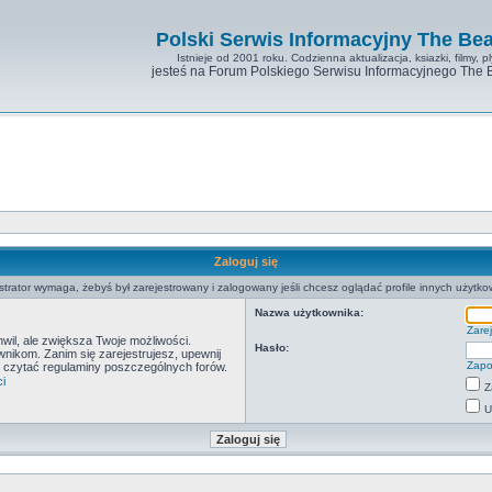
Polski Serwis Informacyjny The Bea
Istnieje od 2001 roku. Codzienna aktualizacja, ksiazki, filmy, pl
jesteś na Forum Polskiego Serwisu Informacyjnego The 
Zaloguj się
strator wymaga, żebyś był zarejestrowany i zalogowany jeśli chcesz oglądać profile innych użytko
Nazwa użytkownika:
Zarej
hwil, ale zwiększa Twoje możliwości.
Hasło:
ikom. Zanim się zarejestrujesz, upewnij
Zapo
by czytać regulaminy poszczególnych forów.
i
Z
U