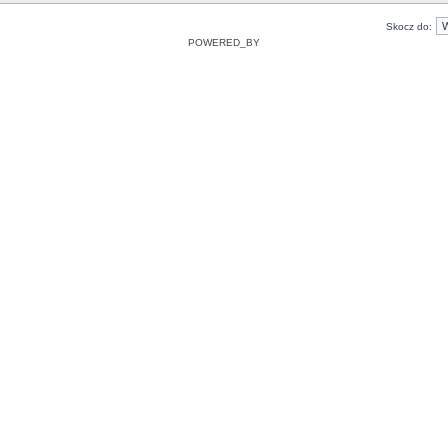
Skocz do:
POWERED_BY