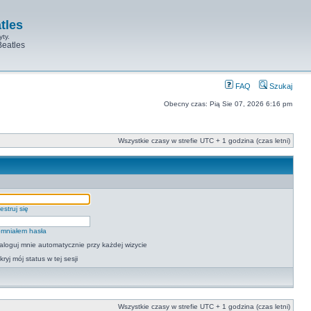
tles
yty.
Beatles
FAQ
Szukaj
Obecny czas: Pią Sie 07, 2026 6:16 pm
Wszystkie czasy w strefie UTC + 1 godzina (czas letni)
estruj się
mniałem hasła
aloguj mnie automatycznie przy każdej wizycie
kryj mój status w tej sesji
Wszystkie czasy w strefie UTC + 1 godzina (czas letni)