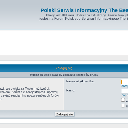
Polski Serwis Informacyjny The Bea
Istnieje od 2001 roku. Codzienna aktualizacja, ksiazki, filmy, pl
jesteś na Forum Polskiego Serwisu Informacyjnego The 
Zaloguj się
Musisz się zalogować by zobaczyć szczegóły grupy.
Nazwa użytkownika:
Zarej
hwil, ale zwiększa Twoje możliwości.
Hasło:
ikom. Zanim się zarejestrujesz, upewnij
Zapo
by czytać regulaminy poszczególnych forów.
i
Z
U