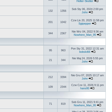
Helter-Skelter
Sob Sty 06, 2024 2:00 pm
132
1356
John
Czw Lis 20, 2025 11:58 pm
201
1042
Sgtpepper
Nie Wrz 04, 2022 9:36 am
344
2367
Nowhere_Man_95
Pon Sty 31, 2022 12:31 am
95
963
bobski66
Nie Maj 24, 2026 5:55 pm
21
344
John
Nie Gru 07, 2025 10:17 am
212
3394
John
Czw Cze 11, 2026 9:11 pm
109
2344
hans80
Sob Gru 11, 2021 9:41 pm
71
819
Nowhere_Man_95
Wto Lut 28, 2023 2:06 am