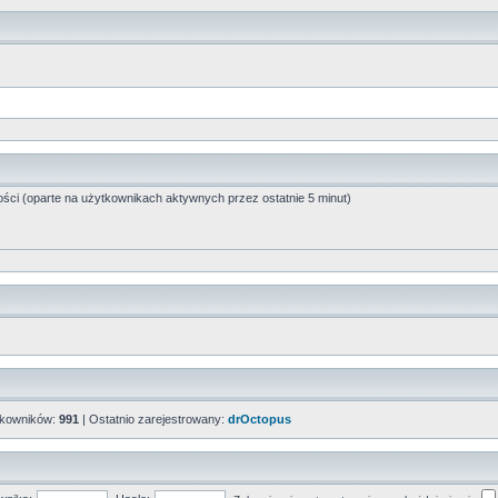
ości (oparte na użytkownikach aktywnych przez ostatnie 5 minut)
tkowników:
991
| Ostatnio zarejestrowany:
drOctopus