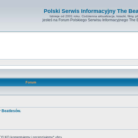
Polski Serwis Informacyjny The Bea
Istnieje od 2001 roku. Codzienna aktualizacja, ksiazki, filmy, pl
jesteś na Forum Polskiego Serwisu Informacyjnego The 
Forum
y Beatlesów.
YLKO komentujemy i recenzjujemy*.<br>