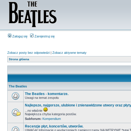
Zaloguj się
Zarejestruj się
Zobacz posty bez odpowiedzi
|
Zobacz aktywne tematy
Strona główna
The Beatles
The Beatles - komentarze.
Uwagi na temat zespołu
Najlepsze, najgorsze, ulubione i znienawidzone utwory oraz płyt
...no właśnie
Największa chyba kategoria postów.
Subforum:
Kompendium
Recenzje płyt, koncertów, utworów.
UWAGA! Informacje o wydarzeniach zamieszczamy NA WITRYNIE *tutaj T