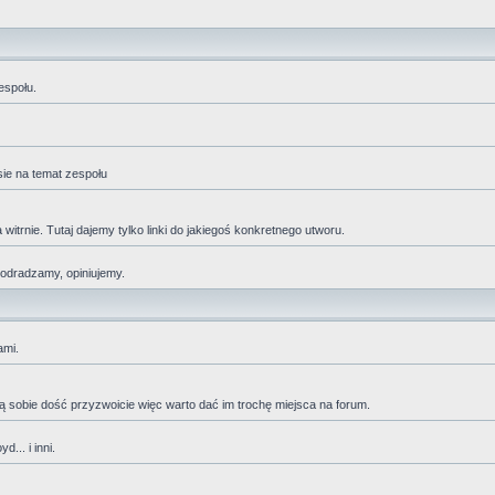
espołu.
sie na temat zespołu
trnie. Tutaj dajemy tylko linki do jakiegoś konkretnego utworu.
 odradzamy, opiniujemy.
ami.
adzą sobie dość przyzwoicie więc warto dać im trochę miejsca na forum.
... i inni.