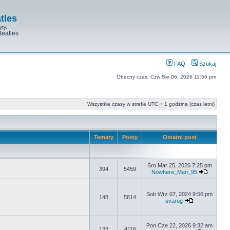
tles
yty.
Beatles
FAQ
Szukaj
Obecny czas: Czw Sie 06, 2026 11:56 pm
Wszystkie czasy w strefie UTC + 1 godzina (czas letni)
Tematy
Posty
Ostatni post
Śro Mar 25, 2026 7:25 pm
394
5459
Nowhere_Man_95
Sob Wrz 07, 2024 9:56 pm
148
5814
svarog
Pon Cze 22, 2026 9:32 am
133
4116