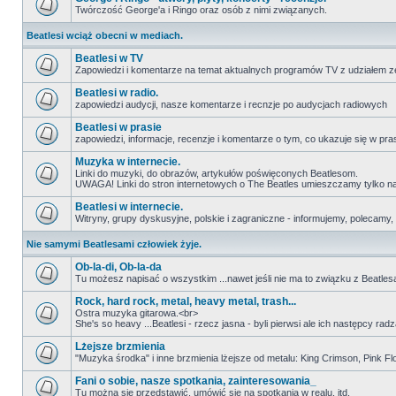
Twórczość George'a i Ringo oraz osób z nimi związanych.
Beatlesi wciąż obecni w mediach.
Beatlesi w TV
Zapowiedzi i komentarze na temat aktualnych programów TV z udziałem z
Beatlesi w radio.
zapowiedzi audycji, nasze komentarze i recnzje po audycjach radiowych
Beatlesi w prasie
zapowiedzi, informacje, recenzje i komentarze o tym, co ukazuje się w pra
Muzyka w internecie.
Linki do muzyki, do obrazów, artykułów poświęconych Beatlesom.
UWAGA! Linki do stron internetowych o The Beatles umieszczamy tylko na wi
Beatlesi w internecie.
Witryny, grupy dyskusyjne, polskie i zagraniczne - informujemy, polecamy,
Nie samymi Beatlesami człowiek żyje.
Ob-la-di, Ob-la-da
Tu możesz napisać o wszystkim ...nawet jeśli nie ma to związku z Beatles
Rock, hard rock, metal, heavy metal, trash...
Ostra muzyka gitarowa.<br>
She's so heavy ...Beatlesi - rzecz jasna - byli pierwsi ale ich następcy r
Lżejsze brzmienia
"Muzyka środka" i inne brzmienia lżejsze od metalu: King Crimson, Pink Floyd
Fani o sobie, nasze spotkania, zainteresowania_
Tu można się przedstawić, umówić się na spotkania w realu, itd.