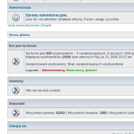
Administracja
Sprawy administracyjne.
Listy do i od adminów: działanie witryny, Forum, uwagi, życzenia.
Usuń ciasteczka forum
|
Zespół
Strona główna
Kto jest na forum
Na forum jest
928
użytkowników :: 0 zarejestrowanych, 0 ukrytych i 928 g
Najwięcej użytkowników (
2029
) było obecnych Pią Lut 13, 2026 10:27 am
Zarejestrowani użytkownicy: Brak zarejestrowanych użytkowników
Legenda ::
Administratorzy
,
Moderatorzy globalni
Urodziny
Nikt nie ma dziś urodzin
Statystyki
Wszystkich postów:
52552
| Wszystkich tematów:
3360
| Wszystkich uży
Zaloguj się