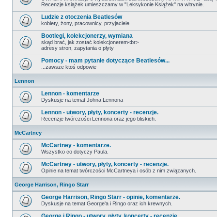
Recenzje książek umieszczamy w "Leksykonie Książek" na witrynie.
Ludzie z otoczenia Beatlesów
kobiety, żony, pracownicy, przyjaciele
Bootlegi, kolekcjonerzy, wymiana
skąd brać, jak zostać kolekcjonerem<br>
adresy stron, zapytania o płyty
Pomocy - mam pytanie dotyczące Beatlesów...
...zawsze ktoś odpowie
Lennon
Lennon - komentarze
Dyskusje na temat Johna Lennona
Lennon - utwory, płyty, koncerty - recenzje.
Recenzje twórczości Lennona oraz jego bliskich.
McCartney
McCartney - komentarze.
Wszystko co dotyczy Paula.
McCartney - utwory, płyty, koncerty - recenzje.
Opinie na temat twórczości McCartneya i osób z nim związanych.
George Harrison, Ringo Starr
George Harrison, Ringo Starr - opinie, komentarze.
Dyskusje na temat George'a i Ringo oraz ich krewnych.
George i Ringo - utwory, płyty, koncerty - recenzje.