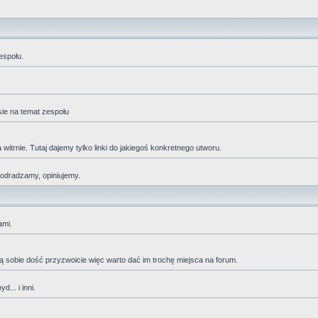
espołu.
sie na temat zespołu
trnie. Tutaj dajemy tylko linki do jakiegoś konkretnego utworu.
 odradzamy, opiniujemy.
ami.
adzą sobie dość przyzwoicie więc warto dać im trochę miejsca na forum.
... i inni.