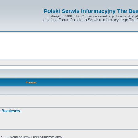
Polski Serwis Informacyjny The Bea
Istnieje od 2001 roku. Codzienna aktualizacja, ksiazki, filmy, pl
jesteś na Forum Polskiego Serwisu Informacyjnego The 
Forum
y Beatlesów.
YLKO komentujemy i recenzjujemy*.<br>