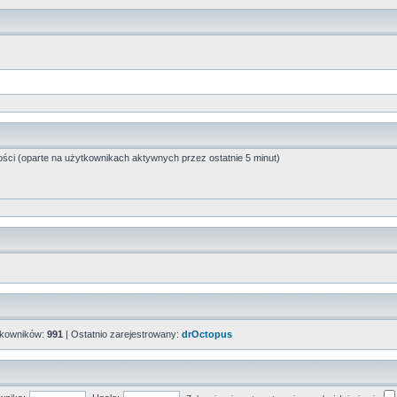
ości (oparte na użytkownikach aktywnych przez ostatnie 5 minut)
tkowników:
991
| Ostatnio zarejestrowany:
drOctopus