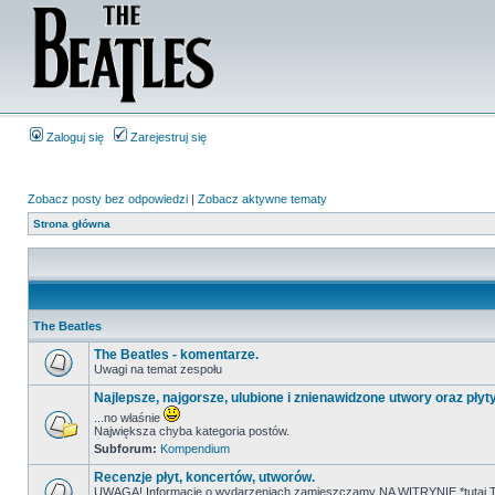
Zaloguj się
Zarejestruj się
Zobacz posty bez odpowiedzi
|
Zobacz aktywne tematy
Strona główna
The Beatles
The Beatles - komentarze.
Uwagi na temat zespołu
Najlepsze, najgorsze, ulubione i znienawidzone utwory oraz płyt
...no właśnie
Największa chyba kategoria postów.
Subforum:
Kompendium
Recenzje płyt, koncertów, utworów.
UWAGA! Informacje o wydarzeniach zamieszczamy NA WITRYNIE *tutaj T