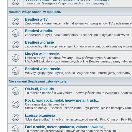
Twórczość George'a i Ringo oraz osób z nimi związanych.
Beatlesi wciąż obecni w mediach.
Beatlesi w TV
Zapowiedzi i komentarze na temat aktualnych programów TV z udziałem z
Beatlesi w radio.
zapowiedzi audycji, nasze komentarze i recnzje po audycjach radiowych
Beatlesi w prasie
zapowiedzi, informacje, recenzje i komentarze o tym, co ukazuje się w pra
Muzyka w internecie.
Linki do muzyki, do obrazów, artykułów poświęconych Beatlesom.
UWAGA! Linki do stron internetowych o The Beatles umieszczamy tylko na wi
Beatlesi w internecie.
Witryny, grupy dyskusyjne, polskie i zagraniczne - informujemy, polecamy,
Nie samymi Beatlesami człowiek żyje.
Ob-la-di, Ob-la-da
Tu możesz napisać o wszystkim ...nawet jeśli nie ma to związku z Beatles
Rock, hard rock, metal, heavy metal, trash...
Ostra muzyka gitarowa.<br>
She's so heavy ...Beatlesi - rzecz jasna - byli pierwsi ale ich następcy r
Lżejsze brzmienia
"Muzyka środka" i inne brzmienia lżejsze od metalu: King Crimson, Pink Floyd
Fani o sobie, nasze spotkania, zainteresowania_
Tu można się przedstawić, umówić się na spotkania w realu, itd.