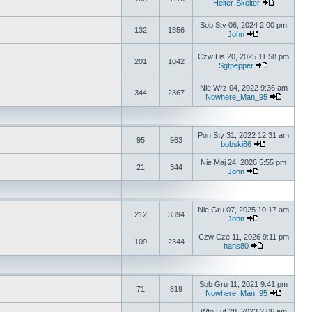
Helter-Skelter
Sob Sty 06, 2024 2:00 pm
132
1356
John
Czw Lis 20, 2025 11:58 pm
201
1042
Sgtpepper
Nie Wrz 04, 2022 9:36 am
344
2367
Nowhere_Man_95
Pon Sty 31, 2022 12:31 am
95
963
bobski66
Nie Maj 24, 2026 5:55 pm
21
344
John
Nie Gru 07, 2025 10:17 am
212
3394
John
Czw Cze 11, 2026 9:11 pm
109
2344
hans80
Sob Gru 11, 2021 9:41 pm
71
819
Nowhere_Man_95
Wto Lut 28, 2023 2:06 am