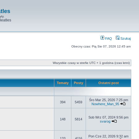
tles
yty.
Beatles
FAQ
Szukaj
Obecny czas: Pią Sie 07, 2026 12:45 am
Wszystkie czasy w strefie UTC + 1 godzina (czas letni)
Tematy
Posty
Ostatni post
Śro Mar 25, 2026 7:25 pm
394
5459
Nowhere_Man_95
Sob Wrz 07, 2024 9:56 pm
148
5814
svarog
Pon Cze 22, 2026 9:32 am
133
4116