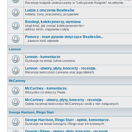
Recenzje książek umieszczamy w "Leksykonie Książek" na witrynie.
Ludzie z otoczenia Beatlesów
kobiety, żony, pracownicy, przyjaciele
Bootlegi, kolekcjonerzy, wymiana
skąd brać, jak zostać kolekcjonerem<br>
adresy stron, zapytania o płyty
Pomocy - mam pytanie dotyczące Beatlesów...
...zawsze ktoś odpowie
Lennon
Lennon - komentarze
Dyskusje na temat Johna Lennona
Lennon - utwory, płyty, koncerty - recenzje.
Recenzje twórczości Lennona oraz jego bliskich.
McCartney
McCartney - komentarze.
Wszystko co dotyczy Paula.
McCartney - utwory, płyty, koncerty - recenzje.
Opinie na temat twórczości McCartneya i osób z nim związanych.
George Harrison, Ringo Starr
George Harrison, Ringo Starr - opinie, komentarze.
Dyskusje na temat George'a i Ringo oraz ich krewnych.
George i Ringo - utwory, płyty, koncerty - recenzje.