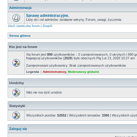
Administracja
Sprawy administracyjne.
Listy do i od adminów: działanie witryny, Forum, uwagi, życzenia.
Usuń ciasteczka forum
|
Zespół
Strona główna
Kto jest na forum
Na forum jest
890
użytkowników :: 0 zarejestrowanych, 0 ukrytych i 890 g
Najwięcej użytkowników (
2029
) było obecnych Pią Lut 13, 2026 10:27 am
Zarejestrowani użytkownicy: Brak zarejestrowanych użytkowników
Legenda ::
Administratorzy
,
Moderatorzy globalni
Urodziny
Nikt nie ma dziś urodzin
Statystyki
Wszystkich postów:
52552
| Wszystkich tematów:
3360
| Wszystkich uży
Zaloguj się