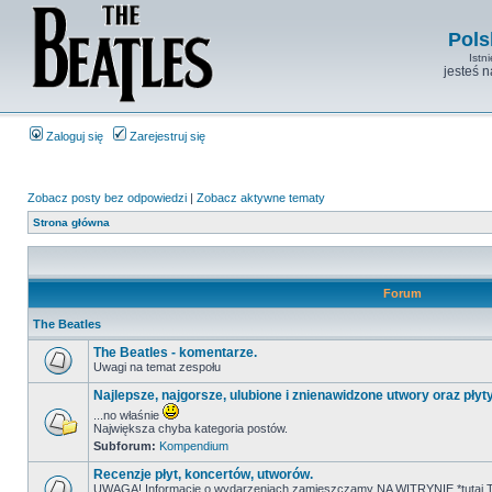
Pols
Istn
jesteś 
Zaloguj się
Zarejestruj się
Zobacz posty bez odpowiedzi
|
Zobacz aktywne tematy
Strona główna
Forum
The Beatles
The Beatles - komentarze.
Uwagi na temat zespołu
Najlepsze, najgorsze, ulubione i znienawidzone utwory oraz płyt
...no właśnie
Największa chyba kategoria postów.
Subforum:
Kompendium
Recenzje płyt, koncertów, utworów.
UWAGA! Informacje o wydarzeniach zamieszczamy NA WITRYNIE *tutaj T