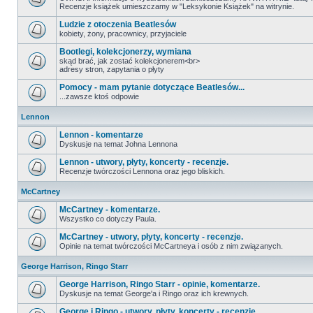
Recenzje książek umieszczamy w "Leksykonie Książek" na witrynie.
Ludzie z otoczenia Beatlesów
kobiety, żony, pracownicy, przyjaciele
Bootlegi, kolekcjonerzy, wymiana
skąd brać, jak zostać kolekcjonerem<br>
adresy stron, zapytania o płyty
Pomocy - mam pytanie dotyczące Beatlesów...
...zawsze ktoś odpowie
Lennon
Lennon - komentarze
Dyskusje na temat Johna Lennona
Lennon - utwory, płyty, koncerty - recenzje.
Recenzje twórczości Lennona oraz jego bliskich.
McCartney
McCartney - komentarze.
Wszystko co dotyczy Paula.
McCartney - utwory, płyty, koncerty - recenzje.
Opinie na temat twórczości McCartneya i osób z nim związanych.
George Harrison, Ringo Starr
George Harrison, Ringo Starr - opinie, komentarze.
Dyskusje na temat George'a i Ringo oraz ich krewnych.
George i Ringo - utwory, płyty, koncerty - recenzje.