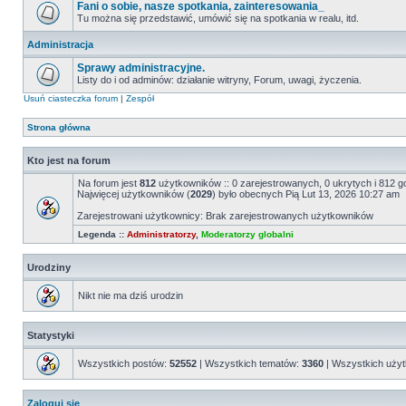
Fani o sobie, nasze spotkania, zainteresowania_
Tu można się przedstawić, umówić się na spotkania w realu, itd.
Administracja
Sprawy administracyjne.
Listy do i od adminów: działanie witryny, Forum, uwagi, życzenia.
Usuń ciasteczka forum
|
Zespół
Strona główna
Kto jest na forum
Na forum jest
812
użytkowników :: 0 zarejestrowanych, 0 ukrytych i 812 g
Najwięcej użytkowników (
2029
) było obecnych Pią Lut 13, 2026 10:27 am
Zarejestrowani użytkownicy: Brak zarejestrowanych użytkowników
Legenda ::
Administratorzy
,
Moderatorzy globalni
Urodziny
Nikt nie ma dziś urodzin
Statystyki
Wszystkich postów:
52552
| Wszystkich tematów:
3360
| Wszystkich uży
Zaloguj się