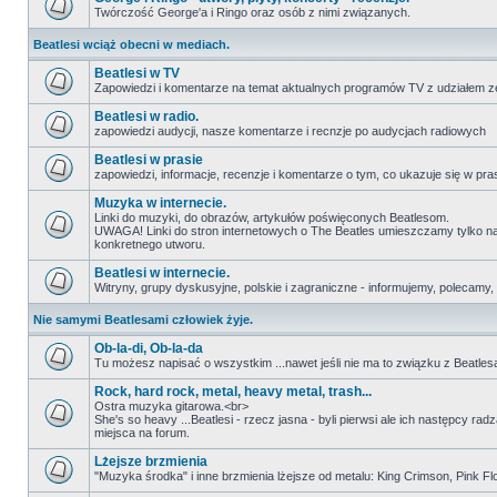
Twórczość George'a i Ringo oraz osób z nimi związanych.
Beatlesi wciąż obecni w mediach.
Beatlesi w TV
Zapowiedzi i komentarze na temat aktualnych programów TV z udziałem z
Beatlesi w radio.
zapowiedzi audycji, nasze komentarze i recnzje po audycjach radiowych
Beatlesi w prasie
zapowiedzi, informacje, recenzje i komentarze o tym, co ukazuje się w pra
Muzyka w internecie.
Linki do muzyki, do obrazów, artykułów poświęconych Beatlesom.
UWAGA! Linki do stron internetowych o The Beatles umieszczamy tylko na wi
konkretnego utworu.
Beatlesi w internecie.
Witryny, grupy dyskusyjne, polskie i zagraniczne - informujemy, polecamy,
Nie samymi Beatlesami człowiek żyje.
Ob-la-di, Ob-la-da
Tu możesz napisać o wszystkim ...nawet jeśli nie ma to związku z Beatles
Rock, hard rock, metal, heavy metal, trash...
Ostra muzyka gitarowa.<br>
She's so heavy ...Beatlesi - rzecz jasna - byli pierwsi ale ich następcy ra
miejsca na forum.
Lżejsze brzmienia
"Muzyka środka" i inne brzmienia lżejsze od metalu: King Crimson, Pink Floyd