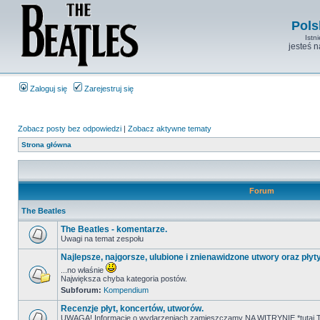
Pols
Istn
jesteś 
Zaloguj się
Zarejestruj się
Zobacz posty bez odpowiedzi
|
Zobacz aktywne tematy
Strona główna
Forum
The Beatles
The Beatles - komentarze.
Uwagi na temat zespołu
Najlepsze, najgorsze, ulubione i znienawidzone utwory oraz płyt
...no właśnie
Największa chyba kategoria postów.
Subforum:
Kompendium
Recenzje płyt, koncertów, utworów.
UWAGA! Informacje o wydarzeniach zamieszczamy NA WITRYNIE *tutaj T