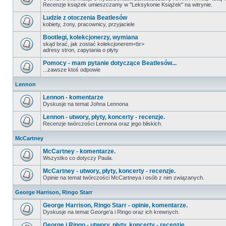
Recenzje książek umieszczamy w "Leksykonie Książek" na witrynie.
Ludzie z otoczenia Beatlesów
kobiety, żony, pracownicy, przyjaciele
Bootlegi, kolekcjonerzy, wymiana
skąd brać, jak zostać kolekcjonerem<br>
adresy stron, zapytania o płyty
Pomocy - mam pytanie dotyczące Beatlesów...
...zawsze ktoś odpowie
Lennon
Lennon - komentarze
Dyskusje na temat Johna Lennona
Lennon - utwory, płyty, koncerty - recenzje.
Recenzje twórczości Lennona oraz jego bliskich.
McCartney
McCartney - komentarze.
Wszystko co dotyczy Paula.
McCartney - utwory, płyty, koncerty - recenzje.
Opinie na temat twórczości McCartneya i osób z nim związanych.
George Harrison, Ringo Starr
George Harrison, Ringo Starr - opinie, komentarze.
Dyskusje na temat George'a i Ringo oraz ich krewnych.
George i Ringo - utwory, płyty, koncerty - recenzje.