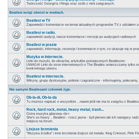
Twórczość George'a i Ringo oraz osób z nimi związanych.
Beatlesi wciąż obecni w mediach.
Beatlesi w TV
Zapowiedzi i komentarze na temat aktualnych programów TV z udziałem z
Beatlesi w radio.
zapowiedzi audycji, nasze komentarze i recnzje po audycjach radiowych
Beatlesi w prasie
zapowiedzi, informacje, recenzje i komentarze o tym, co ukazuje się w pra
Muzyka w internecie.
Linki do muzyki, do obrazów, artykułów poświęconych Beatlesom.
UWAGA! Linki do stron internetowych o The Beatles umieszczamy tylko na wi
konkretnego utworu.
Beatlesi w internecie.
Witryny, grupy dyskusyjne, polskie i zagraniczne - informujemy, polecamy,
Nie samymi Beatlesami człowiek żyje.
Ob-la-di, Ob-la-da
Tu możesz napisać o wszystkim ...nawet jeśli nie ma to związku z Beatles
Rock, hard rock, metal, heavy metal, trash...
Ostra muzyka gitarowa.<br>
She's so heavy ...Beatlesi - rzecz jasna - byli pierwsi ale ich następcy ra
miejsca na forum.
Lżejsze brzmienia
"Muzyka środka" i inne brzmienia lżejsze od metalu: King Crimson, Pink Floyd