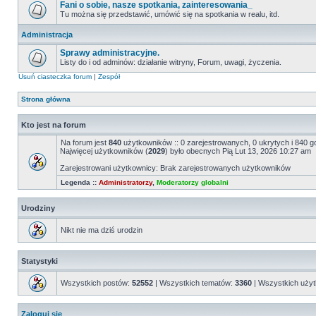
Fani o sobie, nasze spotkania, zainteresowania_
Tu można się przedstawić, umówić się na spotkania w realu, itd.
Administracja
Sprawy administracyjne.
Listy do i od adminów: działanie witryny, Forum, uwagi, życzenia.
Usuń ciasteczka forum
|
Zespół
Strona główna
Kto jest na forum
Na forum jest
840
użytkowników :: 0 zarejestrowanych, 0 ukrytych i 840 g
Najwięcej użytkowników (
2029
) było obecnych Pią Lut 13, 2026 10:27 am
Zarejestrowani użytkownicy: Brak zarejestrowanych użytkowników
Legenda ::
Administratorzy
,
Moderatorzy globalni
Urodziny
Nikt nie ma dziś urodzin
Statystyki
Wszystkich postów:
52552
| Wszystkich tematów:
3360
| Wszystkich uży
Zaloguj się