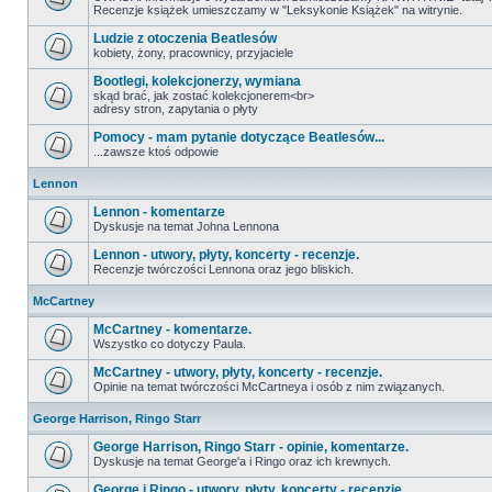
Recenzje książek umieszczamy w "Leksykonie Książek" na witrynie.
Ludzie z otoczenia Beatlesów
kobiety, żony, pracownicy, przyjaciele
Bootlegi, kolekcjonerzy, wymiana
skąd brać, jak zostać kolekcjonerem<br>
adresy stron, zapytania o płyty
Pomocy - mam pytanie dotyczące Beatlesów...
...zawsze ktoś odpowie
Lennon
Lennon - komentarze
Dyskusje na temat Johna Lennona
Lennon - utwory, płyty, koncerty - recenzje.
Recenzje twórczości Lennona oraz jego bliskich.
McCartney
McCartney - komentarze.
Wszystko co dotyczy Paula.
McCartney - utwory, płyty, koncerty - recenzje.
Opinie na temat twórczości McCartneya i osób z nim związanych.
George Harrison, Ringo Starr
George Harrison, Ringo Starr - opinie, komentarze.
Dyskusje na temat George'a i Ringo oraz ich krewnych.
George i Ringo - utwory, płyty, koncerty - recenzje.