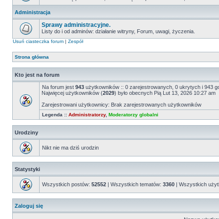
Administracja
Sprawy administracyjne.
Listy do i od adminów: działanie witryny, Forum, uwagi, życzenia.
Usuń ciasteczka forum
|
Zespół
Strona główna
Kto jest na forum
Na forum jest
943
użytkowników :: 0 zarejestrowanych, 0 ukrytych i 943 g
Najwięcej użytkowników (
2029
) było obecnych Pią Lut 13, 2026 10:27 am
Zarejestrowani użytkownicy: Brak zarejestrowanych użytkowników
Legenda ::
Administratorzy
,
Moderatorzy globalni
Urodziny
Nikt nie ma dziś urodzin
Statystyki
Wszystkich postów:
52552
| Wszystkich tematów:
3360
| Wszystkich uży
Zaloguj się