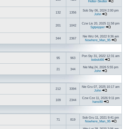
Helter-Skelter
Sob Sty 06, 2024 2:00 pm
132
1356
John
Czw Lis 20, 2025 11:58 pm
201
1042
Sgtpepper
Nie Wrz 04, 2022 9:36 am
344
2367
Nowhere_Man_95
Pon Sty 31, 2022 12:31 am
95
963
bobski66
Nie Maj 24, 2026 5:55 pm
21
344
John
Nie Gru 07, 2025 10:17 am
212
3394
John
Czw Cze 11, 2026 9:11 pm
109
2344
hans80
Sob Gru 11, 2021 9:41 pm
71
819
Nowhere_Man_95
Wto Lut 28, 2023 2:06 am