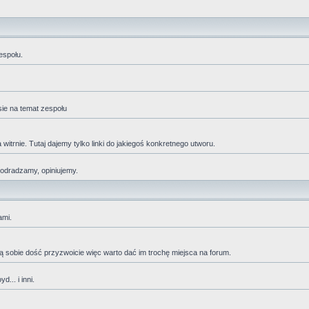
espołu.
sie na temat zespołu
trnie. Tutaj dajemy tylko linki do jakiegoś konkretnego utworu.
 odradzamy, opiniujemy.
ami.
adzą sobie dość przyzwoicie więc warto dać im trochę miejsca na forum.
... i inni.