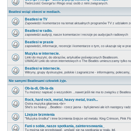
Twórczość George'a i Ringo oraz osób z nimi związanych.
Beatlesi wciąż obecni w mediach.
Beatlesi w TV
Zapowiedzi i komentarze na temat aktualnych programów TV z udziałem z
Beatlesi w radio.
zapowiedzi audycji, nasze komentarze i recnzje po audycjach radiowych
Beatlesi w prasie
zapowiedzi, informacje, recenzje i komentarze o tym, co ukazuje się w pra
Muzyka w internecie.
Linki do muzyki, do obrazów, artykułów poświęconych Beatlesom.
UWAGA! Linki do stron internetowych o The Beatles umieszczamy tylko na wi
Beatlesi w internecie.
Witryny, grupy dyskusyjne, polskie i zagraniczne - informujemy, polecamy,
Nie samymi Beatlesami człowiek żyje.
Ob-la-di, Ob-la-da
Tu możesz napisać o wszystkim ...nawet jeśli nie ma to związku z Beatles
Rock, hard rock, metal, heavy metal, trash...
Ostra muzyka gitarowa.<br>
She's so heavy ...Beatlesi - rzecz jasna - byli pierwsi ale ich następcy r
Lżejsze brzmienia
"Muzyka środka" i inne brzmienia lżejsze od metalu: King Crimson, Pink Floyd
Fani o sobie, nasze spotkania, zainteresowania_
Tu można się przedstawić, umówić się na spotkania w realu, itd.