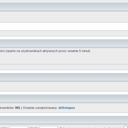
ości (oparte na użytkownikach aktywnych przez ostatnie 5 minut)
tkowników:
991
| Ostatnio zarejestrowany:
drOctopus