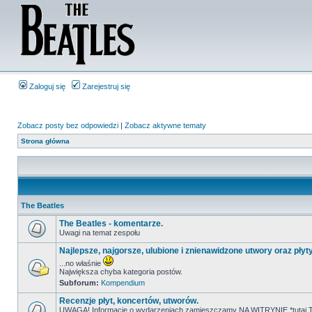
Zaloguj się
Zarejestruj się
Zobacz posty bez odpowiedzi
|
Zobacz aktywne tematy
Strona główna
The Beatles
The Beatles - komentarze.
Uwagi na temat zespołu
Najlepsze, najgorsze, ulubione i znienawidzone utwory oraz płyt
...no właśnie
Największa chyba kategoria postów.
Subforum:
Kompendium
Recenzje płyt, koncertów, utworów.
UWAGA! Informacje o wydarzeniach zamieszczamy NA WITRYNIE *tutaj T