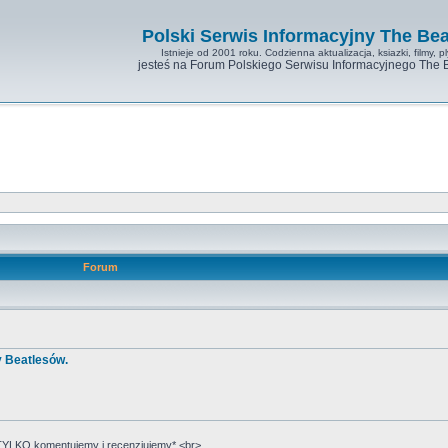
Polski Serwis Informacyjny The Bea
Istnieje od 2001 roku. Codzienna aktualizacja, ksiazki, filmy, pl
jesteś na Forum Polskiego Serwisu Informacyjnego The 
Forum
y Beatlesów.
YLKO komentujemy i recenzjujemy*.<br>