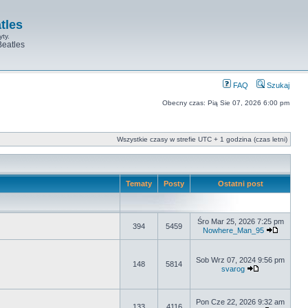
tles
yty.
Beatles
FAQ
Szukaj
Obecny czas: Pią Sie 07, 2026 6:00 pm
Wszystkie czasy w strefie UTC + 1 godzina (czas letni)
Tematy
Posty
Ostatni post
Śro Mar 25, 2026 7:25 pm
394
5459
Nowhere_Man_95
Sob Wrz 07, 2024 9:56 pm
148
5814
svarog
Pon Cze 22, 2026 9:32 am
133
4116