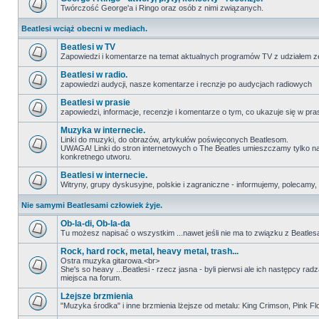
Twórczość George'a i Ringo oraz osób z nimi związanych.
Beatlesi wciąż obecni w mediach.
Beatlesi w TV
Zapowiedzi i komentarze na temat aktualnych programów TV z udziałem z
Beatlesi w radio.
zapowiedzi audycji, nasze komentarze i recnzje po audycjach radiowych
Beatlesi w prasie
zapowiedzi, informacje, recenzje i komentarze o tym, co ukazuje się w pra
Muzyka w internecie.
Linki do muzyki, do obrazów, artykułów poświęconych Beatlesom.
UWAGA! Linki do stron internetowych o The Beatles umieszczamy tylko na wi
konkretnego utworu.
Beatlesi w internecie.
Witryny, grupy dyskusyjne, polskie i zagraniczne - informujemy, polecamy,
Nie samymi Beatlesami człowiek żyje.
Ob-la-di, Ob-la-da
Tu możesz napisać o wszystkim ...nawet jeśli nie ma to związku z Beatles
Rock, hard rock, metal, heavy metal, trash...
Ostra muzyka gitarowa.<br>
She's so heavy ...Beatlesi - rzecz jasna - byli pierwsi ale ich następcy ra
miejsca na forum.
Lżejsze brzmienia
"Muzyka środka" i inne brzmienia lżejsze od metalu: King Crimson, Pink Floyd