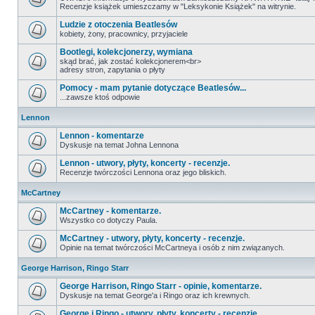
Recenzje książek umieszczamy w "Leksykonie Książek" na witrynie.
Ludzie z otoczenia Beatlesów
kobiety, żony, pracownicy, przyjaciele
Bootlegi, kolekcjonerzy, wymiana
skąd brać, jak zostać kolekcjonerem<br>
adresy stron, zapytania o płyty
Pomocy - mam pytanie dotyczące Beatlesów...
...zawsze ktoś odpowie
Lennon
Lennon - komentarze
Dyskusje na temat Johna Lennona
Lennon - utwory, płyty, koncerty - recenzje.
Recenzje twórczości Lennona oraz jego bliskich.
McCartney
McCartney - komentarze.
Wszystko co dotyczy Paula.
McCartney - utwory, płyty, koncerty - recenzje.
Opinie na temat twórczości McCartneya i osób z nim związanych.
George Harrison, Ringo Starr
George Harrison, Ringo Starr - opinie, komentarze.
Dyskusje na temat George'a i Ringo oraz ich krewnych.
George i Ringo - utwory, płyty, koncerty - recenzje.