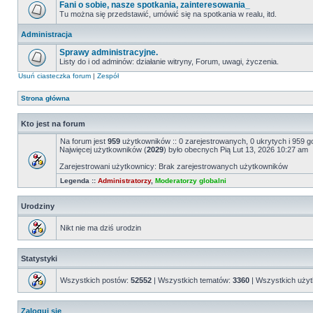
Fani o sobie, nasze spotkania, zainteresowania_
Tu można się przedstawić, umówić się na spotkania w realu, itd.
Administracja
Sprawy administracyjne.
Listy do i od adminów: działanie witryny, Forum, uwagi, życzenia.
Usuń ciasteczka forum
|
Zespół
Strona główna
Kto jest na forum
Na forum jest
959
użytkowników :: 0 zarejestrowanych, 0 ukrytych i 959 g
Najwięcej użytkowników (
2029
) było obecnych Pią Lut 13, 2026 10:27 am
Zarejestrowani użytkownicy: Brak zarejestrowanych użytkowników
Legenda ::
Administratorzy
,
Moderatorzy globalni
Urodziny
Nikt nie ma dziś urodzin
Statystyki
Wszystkich postów:
52552
| Wszystkich tematów:
3360
| Wszystkich uży
Zaloguj się