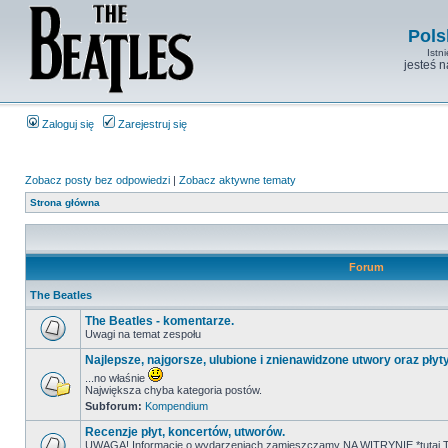
Pols
Istn
jesteś 
Zaloguj się
Zarejestruj się
Zobacz posty bez odpowiedzi
|
Zobacz aktywne tematy
Strona główna
Forum
The Beatles
The Beatles - komentarze.
Uwagi na temat zespołu
Najlepsze, najgorsze, ulubione i znienawidzone utwory oraz płyt
...no właśnie
Największa chyba kategoria postów.
Subforum:
Kompendium
Recenzje płyt, koncertów, utworów.
UWAGA! Informacje o wydarzeniach zamieszczamy NA WITRYNIE *tutaj T