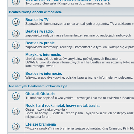
Twórczość George'a i Ringo oraz osób z nimi związanych.
Beatlesi wciąż obecni w mediach.
Beatlesi w TV
Zapowiedzi i komentarze na temat aktualnych programów TV z udziałem z
Beatlesi w radio.
zapowiedzi audycji, nasze komentarze i recnzje po audycjach radiowych
Beatlesi w prasie
zapowiedzi, informacje, recenzje i komentarze o tym, co ukazuje się w pra
Muzyka w internecie.
Linki do muzyki, do obrazów, artykułów poświęconych Beatlesom.
UWAGA! Linki do stron internetowych o The Beatles umieszczamy tylko na wi
konkretnego utworu.
Beatlesi w internecie.
Witryny, grupy dyskusyjne, polskie i zagraniczne - informujemy, polecamy,
Nie samymi Beatlesami człowiek żyje.
Ob-la-di, Ob-la-da
Tu możesz napisać o wszystkim ...nawet jeśli nie ma to związku z Beatles
Rock, hard rock, metal, heavy metal, trash...
Ostra muzyka gitarowa.<br>
She's so heavy ...Beatlesi - rzecz jasna - byli pierwsi ale ich następcy ra
miejsca na forum.
Lżejsze brzmienia
"Muzyka środka" i inne brzmienia lżejsze od metalu: King Crimson, Pink Floyd