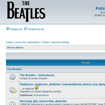
Pols
Istn
jesteś 
Zaloguj się
Zarejestruj się
Zobacz posty bez odpowiedzi
|
Zobacz aktywne tematy
Strona główna
Forum
The Beatles
The Beatles - komentarze.
Uwagi na temat zespołu
Najlepsze, najgorsze, ulubione i znienawidzone utwory oraz płyt
...no właśnie
Największa chyba kategoria postów.
Subforum:
Kompendium
Recenzje płyt, koncertów, utworów.
UWAGA! Informacje o wydarzeniach zamieszczamy NA WITRYNIE *tutaj T