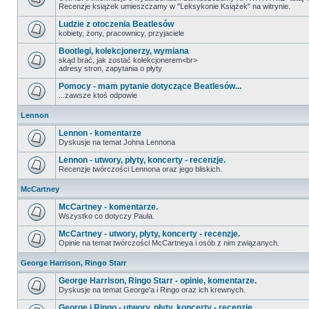
Recenzje książek umieszczamy w "Leksykonie Książek" na witrynie.
Ludzie z otoczenia Beatlesów
kobiety, żony, pracownicy, przyjaciele
Bootlegi, kolekcjonerzy, wymiana
skąd brać, jak zostać kolekcjonerem<br>
adresy stron, zapytania o płyty
Pomocy - mam pytanie dotyczące Beatlesów...
...zawsze ktoś odpowie
Lennon
Lennon - komentarze
Dyskusje na temat Johna Lennona
Lennon - utwory, płyty, koncerty - recenzje.
Recenzje twórczości Lennona oraz jego bliskich.
McCartney
McCartney - komentarze.
Wszystko co dotyczy Paula.
McCartney - utwory, płyty, koncerty - recenzje.
Opinie na temat twórczości McCartneya i osób z nim związanych.
George Harrison, Ringo Starr
George Harrison, Ringo Starr - opinie, komentarze.
Dyskusje na temat George'a i Ringo oraz ich krewnych.
George i Ringo - utwory, płyty, koncerty - recenzje.