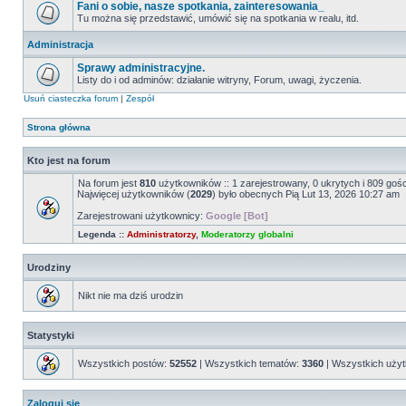
Fani o sobie, nasze spotkania, zainteresowania_
Tu można się przedstawić, umówić się na spotkania w realu, itd.
Administracja
Sprawy administracyjne.
Listy do i od adminów: działanie witryny, Forum, uwagi, życzenia.
Usuń ciasteczka forum
|
Zespół
Strona główna
Kto jest na forum
Na forum jest
810
użytkowników :: 1 zarejestrowany, 0 ukrytych i 809 goś
Najwięcej użytkowników (
2029
) było obecnych Pią Lut 13, 2026 10:27 am
Zarejestrowani użytkownicy:
Google [Bot]
Legenda ::
Administratorzy
,
Moderatorzy globalni
Urodziny
Nikt nie ma dziś urodzin
Statystyki
Wszystkich postów:
52552
| Wszystkich tematów:
3360
| Wszystkich uży
Zaloguj się