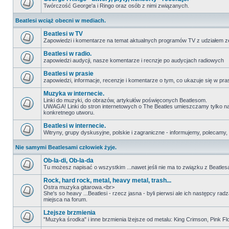
Twórczość George'a i Ringo oraz osób z nimi związanych.
Beatlesi wciąż obecni w mediach.
Beatlesi w TV
Zapowiedzi i komentarze na temat aktualnych programów TV z udziałem z
Beatlesi w radio.
zapowiedzi audycji, nasze komentarze i recnzje po audycjach radiowych
Beatlesi w prasie
zapowiedzi, informacje, recenzje i komentarze o tym, co ukazuje się w pra
Muzyka w internecie.
Linki do muzyki, do obrazów, artykułów poświęconych Beatlesom.
UWAGA! Linki do stron internetowych o The Beatles umieszczamy tylko na wi
konkretnego utworu.
Beatlesi w internecie.
Witryny, grupy dyskusyjne, polskie i zagraniczne - informujemy, polecamy,
Nie samymi Beatlesami człowiek żyje.
Ob-la-di, Ob-la-da
Tu możesz napisać o wszystkim ...nawet jeśli nie ma to związku z Beatles
Rock, hard rock, metal, heavy metal, trash...
Ostra muzyka gitarowa.<br>
She's so heavy ...Beatlesi - rzecz jasna - byli pierwsi ale ich następcy ra
miejsca na forum.
Lżejsze brzmienia
"Muzyka środka" i inne brzmienia lżejsze od metalu: King Crimson, Pink Floyd