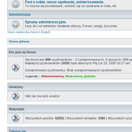
Fani o sobie, nasze spotkania, zainteresowania_
Tu można się przedstawić, umówić się na spotkania w realu, itd.
Administracja
Sprawy administracyjne.
Listy do i od adminów: działanie witryny, Forum, uwagi, życzenia.
Usuń ciasteczka forum
|
Zespół
Strona główna
Kto jest na forum
Na forum jest
899
użytkowników :: 0 zarejestrowanych, 0 ukrytych i 899 g
Najwięcej użytkowników (
2029
) było obecnych Pią Lut 13, 2026 10:27 am
Zarejestrowani użytkownicy: Brak zarejestrowanych użytkowników
Legenda ::
Administratorzy
,
Moderatorzy globalni
Urodziny
Nikt nie ma dziś urodzin
Statystyki
Wszystkich postów:
52552
| Wszystkich tematów:
3360
| Wszystkich uży
Zaloguj się