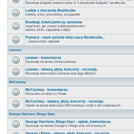
Recenzje książek umieszczamy w "Leksykonie Książek" na witrynie.
Ludzie z otoczenia Beatlesów
kobiety, żony, pracownicy, przyjaciele
Bootlegi, kolekcjonerzy, wymiana
skąd brać, jak zostać kolekcjonerem<br>
adresy stron, zapytania o płyty
Pomocy - mam pytanie dotyczące Beatlesów...
...zawsze ktoś odpowie
Lennon
Lennon - komentarze
Dyskusje na temat Johna Lennona
Lennon - utwory, płyty, koncerty - recenzje.
Recenzje twórczości Lennona oraz jego bliskich.
McCartney
McCartney - komentarze.
Wszystko co dotyczy Paula.
McCartney - utwory, płyty, koncerty - recenzje.
Opinie na temat twórczości McCartneya i osób z nim związanych.
George Harrison, Ringo Starr
George Harrison, Ringo Starr - opinie, komentarze.
Dyskusje na temat George'a i Ringo oraz ich krewnych.
George i Ringo - utwory, płyty, koncerty - recenzje.