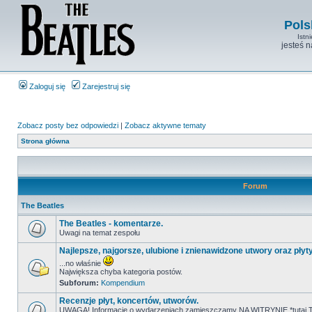
Pols
Istn
jesteś 
Zaloguj się
Zarejestruj się
Zobacz posty bez odpowiedzi
|
Zobacz aktywne tematy
Strona główna
Forum
The Beatles
The Beatles - komentarze.
Uwagi na temat zespołu
Najlepsze, najgorsze, ulubione i znienawidzone utwory oraz płyt
...no właśnie
Największa chyba kategoria postów.
Subforum:
Kompendium
Recenzje płyt, koncertów, utworów.
UWAGA! Informacje o wydarzeniach zamieszczamy NA WITRYNIE *tutaj T