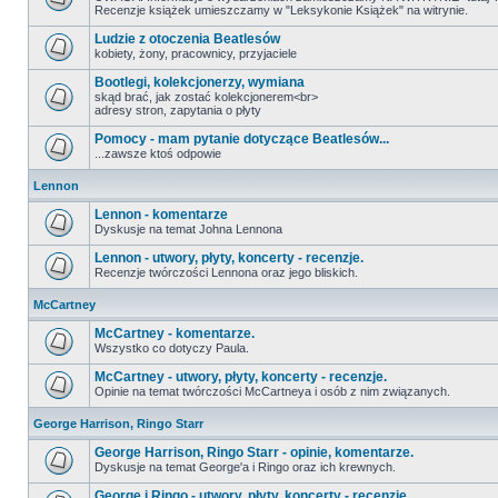
Recenzje książek umieszczamy w "Leksykonie Książek" na witrynie.
Ludzie z otoczenia Beatlesów
kobiety, żony, pracownicy, przyjaciele
Bootlegi, kolekcjonerzy, wymiana
skąd brać, jak zostać kolekcjonerem<br>
adresy stron, zapytania o płyty
Pomocy - mam pytanie dotyczące Beatlesów...
...zawsze ktoś odpowie
Lennon
Lennon - komentarze
Dyskusje na temat Johna Lennona
Lennon - utwory, płyty, koncerty - recenzje.
Recenzje twórczości Lennona oraz jego bliskich.
McCartney
McCartney - komentarze.
Wszystko co dotyczy Paula.
McCartney - utwory, płyty, koncerty - recenzje.
Opinie na temat twórczości McCartneya i osób z nim związanych.
George Harrison, Ringo Starr
George Harrison, Ringo Starr - opinie, komentarze.
Dyskusje na temat George'a i Ringo oraz ich krewnych.
George i Ringo - utwory, płyty, koncerty - recenzje.