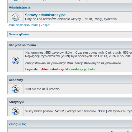
Administracja
Sprawy administracyjne.
Listy do i od adminów: działanie witryny, Forum, uwagi, życzenia.
Usuń ciasteczka forum
|
Zespół
Strona główna
Kto jest na forum
Na forum jest
853
użytkowników :: 0 zarejestrowanych, 0 ukrytych i 853 g
Najwięcej użytkowników (
2029
) było obecnych Pią Lut 13, 2026 10:27 am
Zarejestrowani użytkownicy: Brak zarejestrowanych użytkowników
Legenda ::
Administratorzy
,
Moderatorzy globalni
Urodziny
Nikt nie ma dziś urodzin
Statystyki
Wszystkich postów:
52552
| Wszystkich tematów:
3360
| Wszystkich uży
Zaloguj się