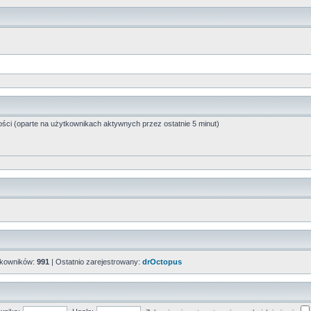
ości (oparte na użytkownikach aktywnych przez ostatnie 5 minut)
tkowników:
991
| Ostatnio zarejestrowany:
drOctopus