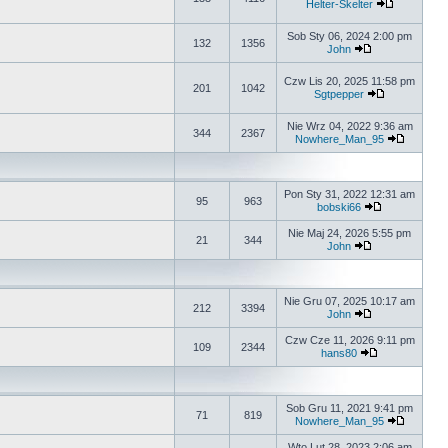
Helter-Skelter
Sob Sty 06, 2024 2:00 pm
132
1356
John
Czw Lis 20, 2025 11:58 pm
201
1042
Sgtpepper
Nie Wrz 04, 2022 9:36 am
344
2367
Nowhere_Man_95
Pon Sty 31, 2022 12:31 am
95
963
bobski66
Nie Maj 24, 2026 5:55 pm
21
344
John
Nie Gru 07, 2025 10:17 am
212
3394
John
Czw Cze 11, 2026 9:11 pm
109
2344
hans80
Sob Gru 11, 2021 9:41 pm
71
819
Nowhere_Man_95
Wto Lut 28, 2023 2:06 am