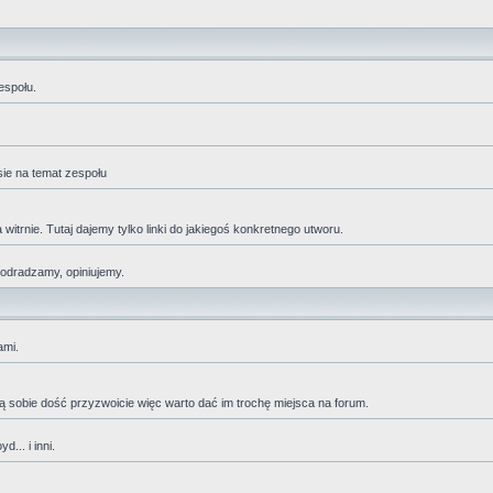
espołu.
sie na temat zespołu
trnie. Tutaj dajemy tylko linki do jakiegoś konkretnego utworu.
 odradzamy, opiniujemy.
ami.
adzą sobie dość przyzwoicie więc warto dać im trochę miejsca na forum.
... i inni.