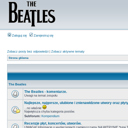
Zaloguj się
Zarejestruj się
Zobacz posty bez odpowiedzi
|
Zobacz aktywne tematy
Strona główna
The Beatles
The Beatles - komentarze.
Uwagi na temat zespołu
Najlepsze, najgorsze, ulubione i znienawidzone utwory oraz płyt
...no właśnie
Największa chyba kategoria postów.
Subforum:
Kompendium
Recenzje płyt, koncertów, utworów.
UWAGA! Informacje o wydarzeniach zamieszczamy NA WITRYNIE *tutaj T