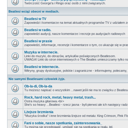
Twórczość George'a i Ringo oraz osób z nimi związanych.
Beatlesi wciąż obecni w mediach.
Beatlesi w TV
Zapowiedzi i komentarze na temat aktualnych programów TV z udziałem z
Beatlesi w radio.
zapowiedzi audycji, nasze komentarze i recnzje po audycjach radiowych
Beatlesi w prasie
zapowiedzi, informacje, recenzje i komentarze o tym, co ukazuje się w pra
Muzyka w internecie.
Linki do muzyki, do obrazów, artykułów poświęconych Beatlesom.
UWAGA! Linki do stron internetowych o The Beatles umieszczamy tylko na wi
Beatlesi w internecie.
Witryny, grupy dyskusyjne, polskie i zagraniczne - informujemy, polecamy,
Nie samymi Beatlesami człowiek żyje.
Ob-la-di, Ob-la-da
Tu możesz napisać o wszystkim ...nawet jeśli nie ma to związku z Beatles
Rock, hard rock, metal, heavy metal, trash...
Ostra muzyka gitarowa.<br>
She's so heavy ...Beatlesi - rzecz jasna - byli pierwsi ale ich następcy r
Lżejsze brzmienia
"Muzyka środka" i inne brzmienia lżejsze od metalu: King Crimson, Pink Floyd
Fani o sobie, nasze spotkania, zainteresowania_
Tu można się przedstawić, umówić się na spotkania w realu, itd.