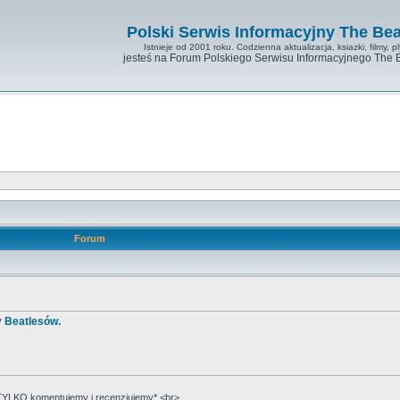
Polski Serwis Informacyjny The Bea
Istnieje od 2001 roku. Codzienna aktualizacja, ksiazki, filmy, pl
jesteś na Forum Polskiego Serwisu Informacyjnego The 
Forum
y Beatlesów.
YLKO komentujemy i recenzjujemy*.<br>