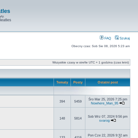
tles
yty.
Beatles
FAQ
Szukaj
Obecny czas: Sob Sie 08, 2026 5:23 am
Wszystkie czasy w strefie UTC + 1 godzina (czas letni)
Tematy
Posty
Ostatni post
Śro Mar 25, 2026 7:25 pm
394
5459
Nowhere_Man_95
Sob Wrz 07, 2024 9:56 pm
148
5814
svarog
Pon Cze 22, 2026 9:32 am
133
4116