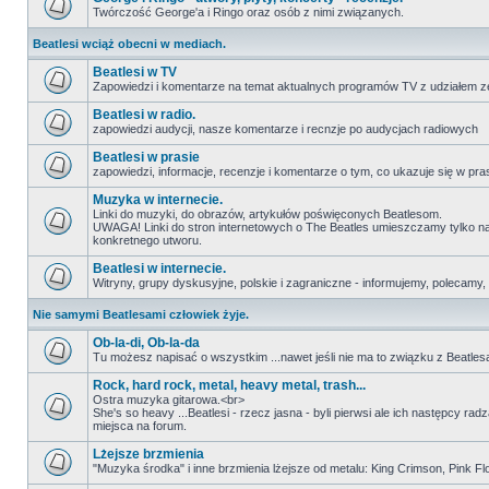
Twórczość George'a i Ringo oraz osób z nimi związanych.
Beatlesi wciąż obecni w mediach.
Beatlesi w TV
Zapowiedzi i komentarze na temat aktualnych programów TV z udziałem z
Beatlesi w radio.
zapowiedzi audycji, nasze komentarze i recnzje po audycjach radiowych
Beatlesi w prasie
zapowiedzi, informacje, recenzje i komentarze o tym, co ukazuje się w pra
Muzyka w internecie.
Linki do muzyki, do obrazów, artykułów poświęconych Beatlesom.
UWAGA! Linki do stron internetowych o The Beatles umieszczamy tylko na wi
konkretnego utworu.
Beatlesi w internecie.
Witryny, grupy dyskusyjne, polskie i zagraniczne - informujemy, polecamy,
Nie samymi Beatlesami człowiek żyje.
Ob-la-di, Ob-la-da
Tu możesz napisać o wszystkim ...nawet jeśli nie ma to związku z Beatles
Rock, hard rock, metal, heavy metal, trash...
Ostra muzyka gitarowa.<br>
She's so heavy ...Beatlesi - rzecz jasna - byli pierwsi ale ich następcy ra
miejsca na forum.
Lżejsze brzmienia
"Muzyka środka" i inne brzmienia lżejsze od metalu: King Crimson, Pink Floyd