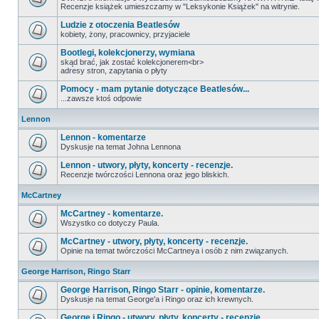
Recenzje książek umieszczamy w "Leksykonie Książek" na witrynie.
Ludzie z otoczenia Beatlesów
kobiety, żony, pracownicy, przyjaciele
Bootlegi, kolekcjonerzy, wymiana
skąd brać, jak zostać kolekcjonerem<br>
adresy stron, zapytania o płyty
Pomocy - mam pytanie dotyczące Beatlesów...
...zawsze ktoś odpowie
Lennon
Lennon - komentarze
Dyskusje na temat Johna Lennona
Lennon - utwory, płyty, koncerty - recenzje.
Recenzje twórczości Lennona oraz jego bliskich.
McCartney
McCartney - komentarze.
Wszystko co dotyczy Paula.
McCartney - utwory, płyty, koncerty - recenzje.
Opinie na temat twórczości McCartneya i osób z nim związanych.
George Harrison, Ringo Starr
George Harrison, Ringo Starr - opinie, komentarze.
Dyskusje na temat George'a i Ringo oraz ich krewnych.
George i Ringo - utwory, płyty, koncerty - recenzje.