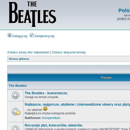
Pols
Istn
jesteś 
Zaloguj się
Zarejestruj się
Zobacz posty bez odpowiedzi
|
Zobacz aktywne tematy
Strona główna
Forum
The Beatles
The Beatles - komentarze.
Uwagi na temat zespołu
Najlepsze, najgorsze, ulubione i znienawidzone utwory oraz płyt
...no właśnie
Największa chyba kategoria postów.
Subforum:
Kompendium
Recenzje płyt, koncertów, utworów.
UWAGA! Informacje o wydarzeniach zamieszczamy NA WITRYNIE *tutaj T