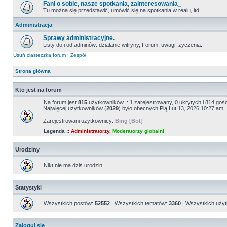
Fani o sobie, nasze spotkania, zainteresowania_
Tu można się przedstawić, umówić się na spotkania w realu, itd.
Administracja
Sprawy administracyjne.
Listy do i od adminów: działanie witryny, Forum, uwagi, życzenia.
Usuń ciasteczka forum
|
Zespół
Strona główna
Kto jest na forum
Na forum jest
815
użytkowników :: 1 zarejestrowany, 0 ukrytych i 814 goś
Najwięcej użytkowników (
2029
) było obecnych Pią Lut 13, 2026 10:27 am
Zarejestrowani użytkownicy:
Bing [Bot]
Legenda ::
Administratorzy
,
Moderatorzy globalni
Urodziny
Nikt nie ma dziś urodzin
Statystyki
Wszystkich postów:
52552
| Wszystkich tematów:
3360
| Wszystkich uży
Zaloguj się