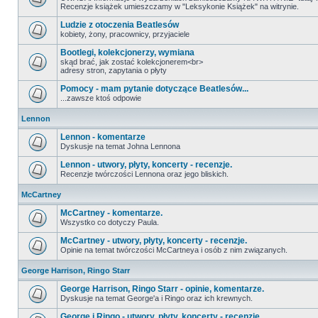
Recenzje książek umieszczamy w "Leksykonie Książek" na witrynie.
Ludzie z otoczenia Beatlesów
kobiety, żony, pracownicy, przyjaciele
Bootlegi, kolekcjonerzy, wymiana
skąd brać, jak zostać kolekcjonerem<br>
adresy stron, zapytania o płyty
Pomocy - mam pytanie dotyczące Beatlesów...
...zawsze ktoś odpowie
Lennon
Lennon - komentarze
Dyskusje na temat Johna Lennona
Lennon - utwory, płyty, koncerty - recenzje.
Recenzje twórczości Lennona oraz jego bliskich.
McCartney
McCartney - komentarze.
Wszystko co dotyczy Paula.
McCartney - utwory, płyty, koncerty - recenzje.
Opinie na temat twórczości McCartneya i osób z nim związanych.
George Harrison, Ringo Starr
George Harrison, Ringo Starr - opinie, komentarze.
Dyskusje na temat George'a i Ringo oraz ich krewnych.
George i Ringo - utwory, płyty, koncerty - recenzje.