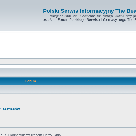
Polski Serwis Informacyjny The Bea
Istnieje od 2001 roku. Codzienna aktualizacja, ksiazki, filmy, pl
jesteś na Forum Polskiego Serwisu Informacyjnego The 
Forum
y Beatlesów.
YLKO komentujemy i recenzjujemy*.<br>