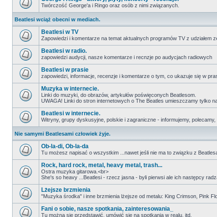
Twórczość George'a i Ringo oraz osób z nimi związanych.
Beatlesi wciąż obecni w mediach.
Beatlesi w TV
Zapowiedzi i komentarze na temat aktualnych programów TV z udziałem z
Beatlesi w radio.
zapowiedzi audycji, nasze komentarze i recnzje po audycjach radiowych
Beatlesi w prasie
zapowiedzi, informacje, recenzje i komentarze o tym, co ukazuje się w pra
Muzyka w internecie.
Linki do muzyki, do obrazów, artykułów poświęconych Beatlesom.
UWAGA! Linki do stron internetowych o The Beatles umieszczamy tylko na wi
Beatlesi w internecie.
Witryny, grupy dyskusyjne, polskie i zagraniczne - informujemy, polecamy,
Nie samymi Beatlesami człowiek żyje.
Ob-la-di, Ob-la-da
Tu możesz napisać o wszystkim ...nawet jeśli nie ma to związku z Beatles
Rock, hard rock, metal, heavy metal, trash...
Ostra muzyka gitarowa.<br>
She's so heavy ...Beatlesi - rzecz jasna - byli pierwsi ale ich następcy r
Lżejsze brzmienia
"Muzyka środka" i inne brzmienia lżejsze od metalu: King Crimson, Pink Floyd
Fani o sobie, nasze spotkania, zainteresowania_
Tu można się przedstawić, umówić się na spotkania w realu, itd.