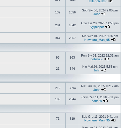
Helter-Skelter
Sob Sty 06, 2024 2:00 pm
132
1356
John
Czw Lis 20, 2025 11:58 pm
201
1042
Sgtpepper
Nie Wrz 04, 2022 9:36 am
344
2367
Nowhere_Man_95
Pon Sty 31, 2022 12:31 am
95
963
bobski66
Nie Maj 24, 2026 5:55 pm
21
344
John
Nie Gru 07, 2025 10:17 am
212
3394
John
Czw Cze 11, 2026 9:11 pm
109
2344
hans80
Sob Gru 11, 2021 9:41 pm
71
819
Nowhere_Man_95
Wto Lut 28, 2023 2:06 am