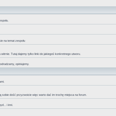
espołu.
sie na temat zespołu
trnie. Tutaj dajemy tylko linki do jakiegoś konkretnego utworu.
 odradzamy, opiniujemy.
ami.
adzą sobie dość przyzwoicie więc warto dać im trochę miejsca na forum.
... i inni.