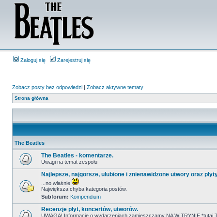
Zaloguj się
Zarejestruj się
Zobacz posty bez odpowiedzi
|
Zobacz aktywne tematy
Strona główna
The Beatles
The Beatles - komentarze.
Uwagi na temat zespołu
Najlepsze, najgorsze, ulubione i znienawidzone utwory oraz płyt
...no właśnie
Największa chyba kategoria postów.
Subforum:
Kompendium
Recenzje płyt, koncertów, utworów.
UWAGA! Informacje o wydarzeniach zamieszczamy NA WITRYNIE *tutaj T