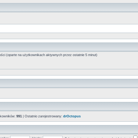
ości (oparte na użytkownikach aktywnych przez ostatnie 5 minut)
tkowników:
991
| Ostatnio zarejestrowany:
drOctopus