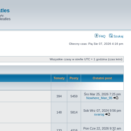
tles
yty.
Beatles
FAQ
Szukaj
Obecny czas: Pią Sie 07, 2026 4:16 pm
Wszystkie czasy w strefie UTC + 1 godzina (czas letni)
Tematy
Posty
Ostatni post
Śro Mar 25, 2026 7:25 pm
394
5459
Nowhere_Man_95
Sob Wrz 07, 2024 9:56 pm
148
5814
svarog
Pon Cze 22, 2026 9:32 am
133
4116