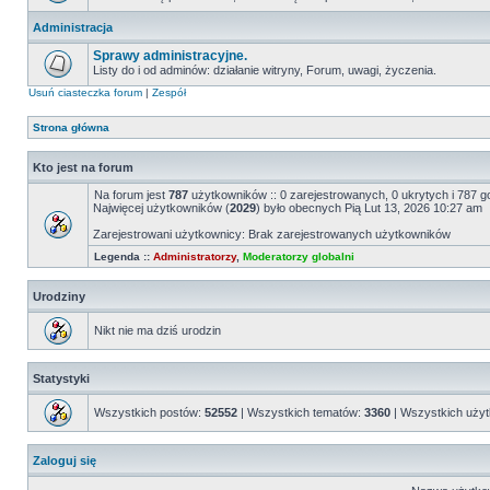
Administracja
Sprawy administracyjne.
Listy do i od adminów: działanie witryny, Forum, uwagi, życzenia.
Usuń ciasteczka forum
|
Zespół
Strona główna
Kto jest na forum
Na forum jest
787
użytkowników :: 0 zarejestrowanych, 0 ukrytych i 787 g
Najwięcej użytkowników (
2029
) było obecnych Pią Lut 13, 2026 10:27 am
Zarejestrowani użytkownicy: Brak zarejestrowanych użytkowników
Legenda ::
Administratorzy
,
Moderatorzy globalni
Urodziny
Nikt nie ma dziś urodzin
Statystyki
Wszystkich postów:
52552
| Wszystkich tematów:
3360
| Wszystkich uży
Zaloguj się