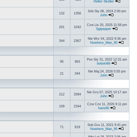
Helter-Skelter
Sob Sty 06, 2024 2:00 pm
132
1356
John
Czw Lis 20, 2025 11:58 pm
201
1042
Sgtpepper
Nie Wrz 04, 2022 9:36 am
344
2367
Nowhere_Man_95
Pon Sty 31, 2022 12:31 am
95
963
bobski66
Nie Maj 24, 2026 5:55 pm
21
344
John
Nie Gru 07, 2025 10:17 am
212
3394
John
Czw Cze 11, 2026 9:11 pm
109
2344
hans80
Sob Gru 11, 2021 9:41 pm
71
819
Nowhere_Man_95
Wto Lut 28, 2023 2:06 am