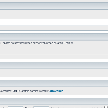
ci (oparte na użytkownikach aktywnych przez ostatnie 5 minut)
tkowników:
991
| Ostatnio zarejestrowany:
drOctopus