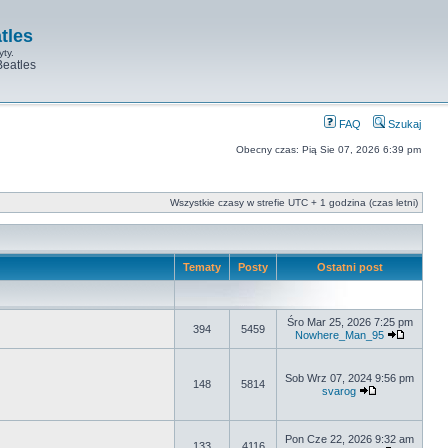
tles
yty.
Beatles
FAQ
Szukaj
Obecny czas: Pią Sie 07, 2026 6:39 pm
Wszystkie czasy w strefie UTC + 1 godzina (czas letni)
Tematy
Posty
Ostatni post
Śro Mar 25, 2026 7:25 pm
394
5459
Nowhere_Man_95
Sob Wrz 07, 2024 9:56 pm
148
5814
svarog
Pon Cze 22, 2026 9:32 am
133
4116