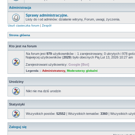
Administracja
Sprawy administracyjne.
Listy do i od adminów: działanie witryny, Forum, uwagi, życzenia.
Usuń ciasteczka forum
|
Zespół
Strona główna
Kto jest na forum
Na forum jest
979
użytkowników :: 1 zarejestrowany, 0 ukrytych i 978 goś
Najwięcej użytkowników (
2029
) było obecnych Pią Lut 13, 2026 10:27 am
Zarejestrowani użytkownicy:
Google [Bot]
Legenda ::
Administratorzy
,
Moderatorzy globalni
Urodziny
Nikt nie ma dziś urodzin
Statystyki
Wszystkich postów:
52552
| Wszystkich tematów:
3360
| Wszystkich uży
Zaloguj się