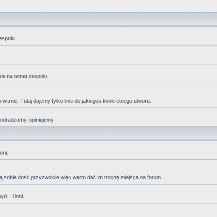
espołu.
sie na temat zespołu
trnie. Tutaj dajemy tylko linki do jakiegoś konkretnego utworu.
 odradzamy, opiniujemy.
ami.
adzą sobie dość przyzwoicie więc warto dać im trochę miejsca na forum.
... i inni.