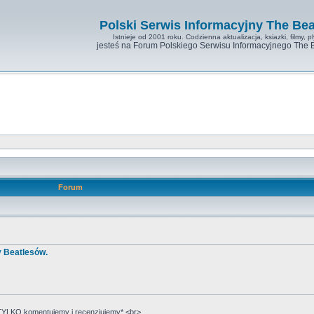
Polski Serwis Informacyjny The Bea
Istnieje od 2001 roku. Codzienna aktualizacja, ksiazki, filmy, pl
jesteś na Forum Polskiego Serwisu Informacyjnego The 
Forum
y Beatlesów.
YLKO komentujemy i recenzjujemy*.<br>