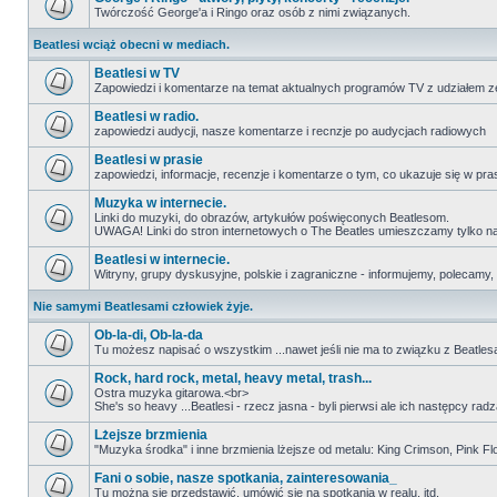
Twórczość George'a i Ringo oraz osób z nimi związanych.
Beatlesi wciąż obecni w mediach.
Beatlesi w TV
Zapowiedzi i komentarze na temat aktualnych programów TV z udziałem z
Beatlesi w radio.
zapowiedzi audycji, nasze komentarze i recnzje po audycjach radiowych
Beatlesi w prasie
zapowiedzi, informacje, recenzje i komentarze o tym, co ukazuje się w pra
Muzyka w internecie.
Linki do muzyki, do obrazów, artykułów poświęconych Beatlesom.
UWAGA! Linki do stron internetowych o The Beatles umieszczamy tylko na wi
Beatlesi w internecie.
Witryny, grupy dyskusyjne, polskie i zagraniczne - informujemy, polecamy,
Nie samymi Beatlesami człowiek żyje.
Ob-la-di, Ob-la-da
Tu możesz napisać o wszystkim ...nawet jeśli nie ma to związku z Beatles
Rock, hard rock, metal, heavy metal, trash...
Ostra muzyka gitarowa.<br>
She's so heavy ...Beatlesi - rzecz jasna - byli pierwsi ale ich następcy r
Lżejsze brzmienia
"Muzyka środka" i inne brzmienia lżejsze od metalu: King Crimson, Pink Floyd
Fani o sobie, nasze spotkania, zainteresowania_
Tu można się przedstawić, umówić się na spotkania w realu, itd.