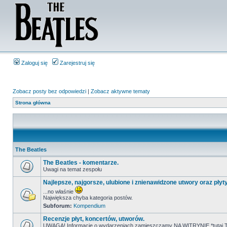
Zaloguj się
Zarejestruj się
Zobacz posty bez odpowiedzi
|
Zobacz aktywne tematy
Strona główna
The Beatles
The Beatles - komentarze.
Uwagi na temat zespołu
Najlepsze, najgorsze, ulubione i znienawidzone utwory oraz płyt
...no właśnie
Największa chyba kategoria postów.
Subforum:
Kompendium
Recenzje płyt, koncertów, utworów.
UWAGA! Informacje o wydarzeniach zamieszczamy NA WITRYNIE *tutaj T