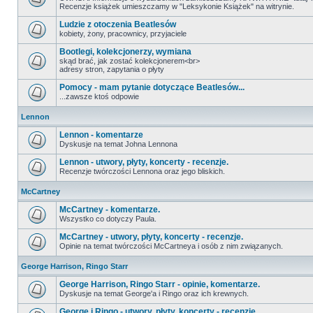
Recenzje książek umieszczamy w "Leksykonie Książek" na witrynie.
Ludzie z otoczenia Beatlesów
kobiety, żony, pracownicy, przyjaciele
Bootlegi, kolekcjonerzy, wymiana
skąd brać, jak zostać kolekcjonerem<br>
adresy stron, zapytania o płyty
Pomocy - mam pytanie dotyczące Beatlesów...
...zawsze ktoś odpowie
Lennon
Lennon - komentarze
Dyskusje na temat Johna Lennona
Lennon - utwory, płyty, koncerty - recenzje.
Recenzje twórczości Lennona oraz jego bliskich.
McCartney
McCartney - komentarze.
Wszystko co dotyczy Paula.
McCartney - utwory, płyty, koncerty - recenzje.
Opinie na temat twórczości McCartneya i osób z nim związanych.
George Harrison, Ringo Starr
George Harrison, Ringo Starr - opinie, komentarze.
Dyskusje na temat George'a i Ringo oraz ich krewnych.
George i Ringo - utwory, płyty, koncerty - recenzje.