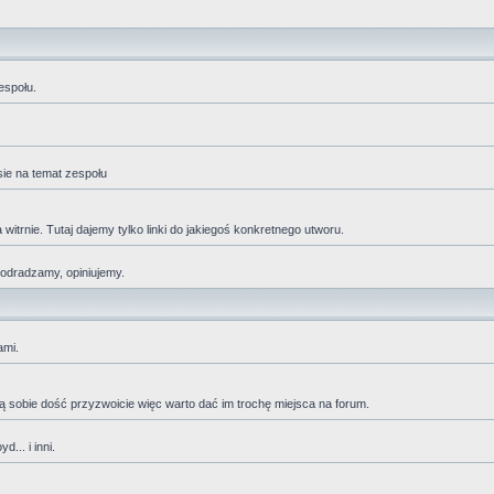
espołu.
sie na temat zespołu
trnie. Tutaj dajemy tylko linki do jakiegoś konkretnego utworu.
 odradzamy, opiniujemy.
ami.
adzą sobie dość przyzwoicie więc warto dać im trochę miejsca na forum.
... i inni.