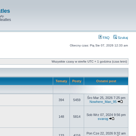
tles
yty.
Beatles
FAQ
Szukaj
Obecny czas: Pią Sie 07, 2026 12:33 am
Wszystkie czasy w strefie UTC + 1 godzina (czas letni)
Tematy
Posty
Ostatni post
Śro Mar 25, 2026 7:25 pm
394
5459
Nowhere_Man_95
Sob Wrz 07, 2024 9:56 pm
148
5814
svarog
Pon Cze 22, 2026 9:32 am
133
4116