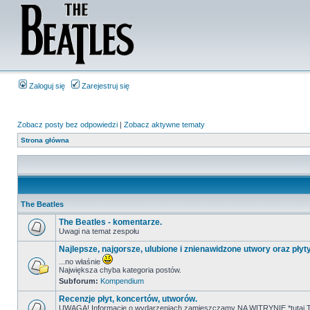
Zaloguj się
Zarejestruj się
Zobacz posty bez odpowiedzi
|
Zobacz aktywne tematy
Strona główna
The Beatles
The Beatles - komentarze.
Uwagi na temat zespołu
Najlepsze, najgorsze, ulubione i znienawidzone utwory oraz płyt
...no właśnie
Największa chyba kategoria postów.
Subforum:
Kompendium
Recenzje płyt, koncertów, utworów.
UWAGA! Informacje o wydarzeniach zamieszczamy NA WITRYNIE *tutaj T