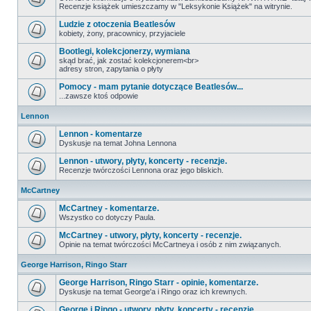
Recenzje książek umieszczamy w "Leksykonie Książek" na witrynie.
Ludzie z otoczenia Beatlesów
kobiety, żony, pracownicy, przyjaciele
Bootlegi, kolekcjonerzy, wymiana
skąd brać, jak zostać kolekcjonerem<br>
adresy stron, zapytania o płyty
Pomocy - mam pytanie dotyczące Beatlesów...
...zawsze ktoś odpowie
Lennon
Lennon - komentarze
Dyskusje na temat Johna Lennona
Lennon - utwory, płyty, koncerty - recenzje.
Recenzje twórczości Lennona oraz jego bliskich.
McCartney
McCartney - komentarze.
Wszystko co dotyczy Paula.
McCartney - utwory, płyty, koncerty - recenzje.
Opinie na temat twórczości McCartneya i osób z nim związanych.
George Harrison, Ringo Starr
George Harrison, Ringo Starr - opinie, komentarze.
Dyskusje na temat George'a i Ringo oraz ich krewnych.
George i Ringo - utwory, płyty, koncerty - recenzje.