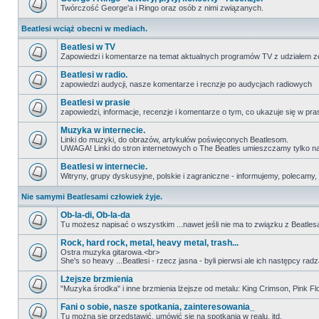
Twórczość George'a i Ringo oraz osób z nimi związanych.
Beatlesi wciąż obecni w mediach.
Beatlesi w TV
Zapowiedzi i komentarze na temat aktualnych programów TV z udziałem z
Beatlesi w radio.
zapowiedzi audycji, nasze komentarze i recnzje po audycjach radiowych
Beatlesi w prasie
zapowiedzi, informacje, recenzje i komentarze o tym, co ukazuje się w pra
Muzyka w internecie.
Linki do muzyki, do obrazów, artykułów poświęconych Beatlesom.
UWAGA! Linki do stron internetowych o The Beatles umieszczamy tylko na wi
Beatlesi w internecie.
Witryny, grupy dyskusyjne, polskie i zagraniczne - informujemy, polecamy,
Nie samymi Beatlesami człowiek żyje.
Ob-la-di, Ob-la-da
Tu możesz napisać o wszystkim ...nawet jeśli nie ma to związku z Beatles
Rock, hard rock, metal, heavy metal, trash...
Ostra muzyka gitarowa.<br>
She's so heavy ...Beatlesi - rzecz jasna - byli pierwsi ale ich następcy r
Lżejsze brzmienia
"Muzyka środka" i inne brzmienia lżejsze od metalu: King Crimson, Pink Floyd
Fani o sobie, nasze spotkania, zainteresowania_
Tu można się przedstawić, umówić się na spotkania w realu, itd.