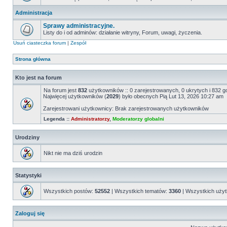
Administracja
Sprawy administracyjne.
Listy do i od adminów: działanie witryny, Forum, uwagi, życzenia.
Usuń ciasteczka forum
|
Zespół
Strona główna
Kto jest na forum
Na forum jest
832
użytkowników :: 0 zarejestrowanych, 0 ukrytych i 832 g
Najwięcej użytkowników (
2029
) było obecnych Pią Lut 13, 2026 10:27 am
Zarejestrowani użytkownicy: Brak zarejestrowanych użytkowników
Legenda ::
Administratorzy
,
Moderatorzy globalni
Urodziny
Nikt nie ma dziś urodzin
Statystyki
Wszystkich postów:
52552
| Wszystkich tematów:
3360
| Wszystkich uży
Zaloguj się