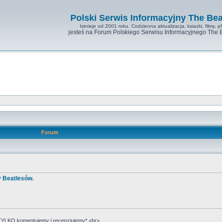
Polski Serwis Informacyjny The Bea
Istnieje od 2001 roku. Codzienna aktualizacja, ksiazki, filmy, pl
jesteś na Forum Polskiego Serwisu Informacyjnego The 
Forum
y Beatlesów.
YLKO komentujemy i recenzjujemy*.<br>