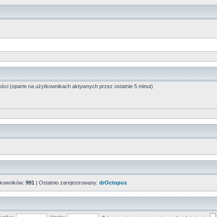
ości (oparte na użytkownikach aktywnych przez ostatnie 5 minut)
tkowników:
991
| Ostatnio zarejestrowany:
drOctopus