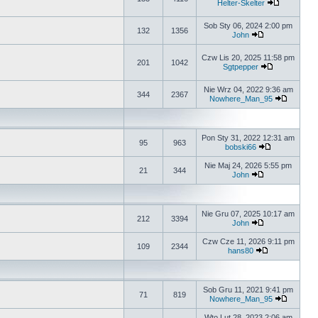
Helter-Skelter
Sob Sty 06, 2024 2:00 pm
132
1356
John
Czw Lis 20, 2025 11:58 pm
201
1042
Sgtpepper
Nie Wrz 04, 2022 9:36 am
344
2367
Nowhere_Man_95
Pon Sty 31, 2022 12:31 am
95
963
bobski66
Nie Maj 24, 2026 5:55 pm
21
344
John
Nie Gru 07, 2025 10:17 am
212
3394
John
Czw Cze 11, 2026 9:11 pm
109
2344
hans80
Sob Gru 11, 2021 9:41 pm
71
819
Nowhere_Man_95
Wto Lut 28, 2023 2:06 am