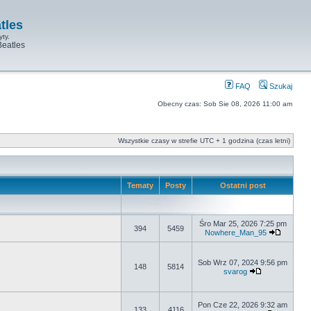
tles
yty.
Beatles
FAQ
Szukaj
Obecny czas: Sob Sie 08, 2026 11:00 am
Wszystkie czasy w strefie UTC + 1 godzina (czas letni)
Tematy
Posty
Ostatni post
Śro Mar 25, 2026 7:25 pm
394
5459
Nowhere_Man_95
Sob Wrz 07, 2024 9:56 pm
148
5814
svarog
Pon Cze 22, 2026 9:32 am
133
4116