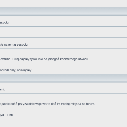
espołu.
sie na temat zespołu
trnie. Tutaj dajemy tylko linki do jakiegoś konkretnego utworu.
 odradzamy, opiniujemy.
ami.
adzą sobie dość przyzwoicie więc warto dać im trochę miejsca na forum.
... i inni.