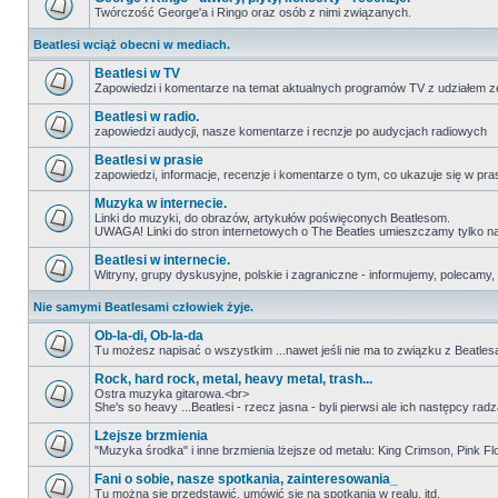
Twórczość George'a i Ringo oraz osób z nimi związanych.
Beatlesi wciąż obecni w mediach.
Beatlesi w TV
Zapowiedzi i komentarze na temat aktualnych programów TV z udziałem z
Beatlesi w radio.
zapowiedzi audycji, nasze komentarze i recnzje po audycjach radiowych
Beatlesi w prasie
zapowiedzi, informacje, recenzje i komentarze o tym, co ukazuje się w pra
Muzyka w internecie.
Linki do muzyki, do obrazów, artykułów poświęconych Beatlesom.
UWAGA! Linki do stron internetowych o The Beatles umieszczamy tylko na wi
Beatlesi w internecie.
Witryny, grupy dyskusyjne, polskie i zagraniczne - informujemy, polecamy,
Nie samymi Beatlesami człowiek żyje.
Ob-la-di, Ob-la-da
Tu możesz napisać o wszystkim ...nawet jeśli nie ma to związku z Beatles
Rock, hard rock, metal, heavy metal, trash...
Ostra muzyka gitarowa.<br>
She's so heavy ...Beatlesi - rzecz jasna - byli pierwsi ale ich następcy r
Lżejsze brzmienia
"Muzyka środka" i inne brzmienia lżejsze od metalu: King Crimson, Pink Floyd
Fani o sobie, nasze spotkania, zainteresowania_
Tu można się przedstawić, umówić się na spotkania w realu, itd.