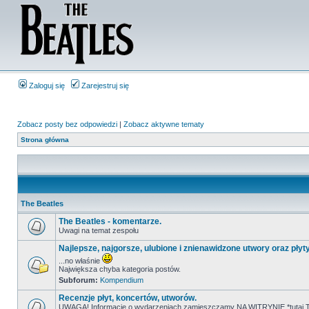
Zaloguj się
Zarejestruj się
Zobacz posty bez odpowiedzi
|
Zobacz aktywne tematy
Strona główna
The Beatles
The Beatles - komentarze.
Uwagi na temat zespołu
Najlepsze, najgorsze, ulubione i znienawidzone utwory oraz płyt
...no właśnie
Największa chyba kategoria postów.
Subforum:
Kompendium
Recenzje płyt, koncertów, utworów.
UWAGA! Informacje o wydarzeniach zamieszczamy NA WITRYNIE *tutaj T