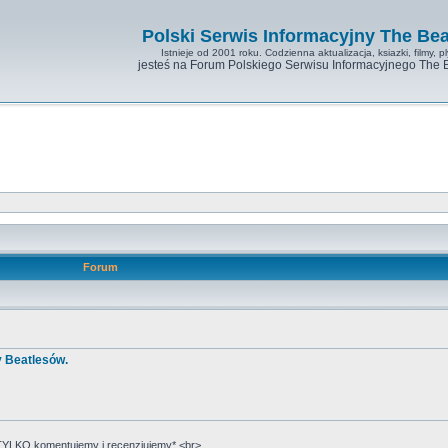
Polski Serwis Informacyjny The Bea
Istnieje od 2001 roku. Codzienna aktualizacja, ksiazki, filmy, pl
jesteś na Forum Polskiego Serwisu Informacyjnego The 
Forum
y Beatlesów.
YLKO komentujemy i recenzjujemy*.<br>