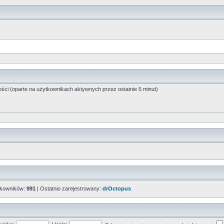
ości (oparte na użytkownikach aktywnych przez ostatnie 5 minut)
tkowników:
991
| Ostatnio zarejestrowany:
drOctopus