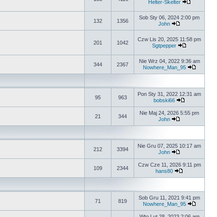
Helter-Skelter
Sob Sty 06, 2024 2:00 pm
132
1356
John
Czw Lis 20, 2025 11:58 pm
201
1042
Sgtpepper
Nie Wrz 04, 2022 9:36 am
344
2367
Nowhere_Man_95
Pon Sty 31, 2022 12:31 am
95
963
bobski66
Nie Maj 24, 2026 5:55 pm
21
344
John
Nie Gru 07, 2025 10:17 am
212
3394
John
Czw Cze 11, 2026 9:11 pm
109
2344
hans80
Sob Gru 11, 2021 9:41 pm
71
819
Nowhere_Man_95
Wto Lut 28, 2023 2:06 am