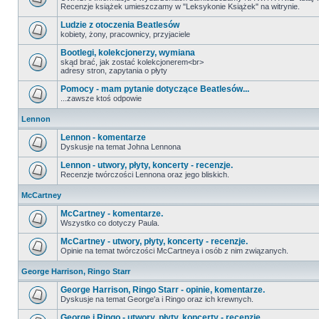
Recenzje książek umieszczamy w "Leksykonie Książek" na witrynie.
Ludzie z otoczenia Beatlesów
kobiety, żony, pracownicy, przyjaciele
Bootlegi, kolekcjonerzy, wymiana
skąd brać, jak zostać kolekcjonerem<br>
adresy stron, zapytania o płyty
Pomocy - mam pytanie dotyczące Beatlesów...
...zawsze ktoś odpowie
Lennon
Lennon - komentarze
Dyskusje na temat Johna Lennona
Lennon - utwory, płyty, koncerty - recenzje.
Recenzje twórczości Lennona oraz jego bliskich.
McCartney
McCartney - komentarze.
Wszystko co dotyczy Paula.
McCartney - utwory, płyty, koncerty - recenzje.
Opinie na temat twórczości McCartneya i osób z nim związanych.
George Harrison, Ringo Starr
George Harrison, Ringo Starr - opinie, komentarze.
Dyskusje na temat George'a i Ringo oraz ich krewnych.
George i Ringo - utwory, płyty, koncerty - recenzje.