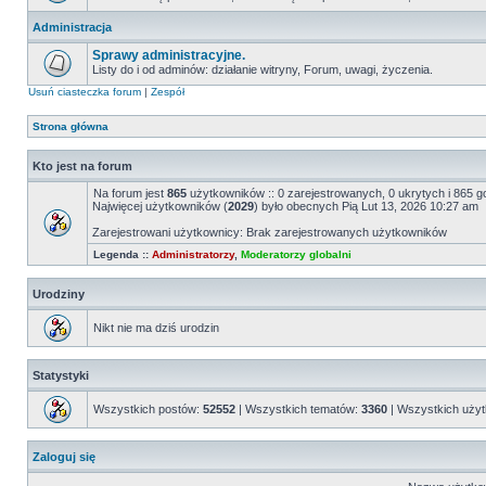
Administracja
Sprawy administracyjne.
Listy do i od adminów: działanie witryny, Forum, uwagi, życzenia.
Usuń ciasteczka forum
|
Zespół
Strona główna
Kto jest na forum
Na forum jest
865
użytkowników :: 0 zarejestrowanych, 0 ukrytych i 865 g
Najwięcej użytkowników (
2029
) było obecnych Pią Lut 13, 2026 10:27 am
Zarejestrowani użytkownicy: Brak zarejestrowanych użytkowników
Legenda ::
Administratorzy
,
Moderatorzy globalni
Urodziny
Nikt nie ma dziś urodzin
Statystyki
Wszystkich postów:
52552
| Wszystkich tematów:
3360
| Wszystkich uży
Zaloguj się