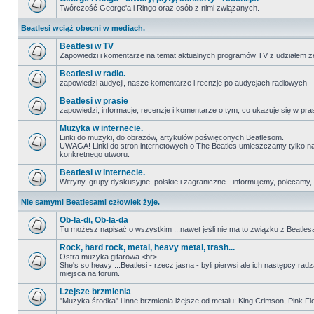
Twórczość George'a i Ringo oraz osób z nimi związanych.
Beatlesi wciąż obecni w mediach.
Beatlesi w TV
Zapowiedzi i komentarze na temat aktualnych programów TV z udziałem z
Beatlesi w radio.
zapowiedzi audycji, nasze komentarze i recnzje po audycjach radiowych
Beatlesi w prasie
zapowiedzi, informacje, recenzje i komentarze o tym, co ukazuje się w pra
Muzyka w internecie.
Linki do muzyki, do obrazów, artykułów poświęconych Beatlesom.
UWAGA! Linki do stron internetowych o The Beatles umieszczamy tylko na wi
konkretnego utworu.
Beatlesi w internecie.
Witryny, grupy dyskusyjne, polskie i zagraniczne - informujemy, polecamy,
Nie samymi Beatlesami człowiek żyje.
Ob-la-di, Ob-la-da
Tu możesz napisać o wszystkim ...nawet jeśli nie ma to związku z Beatles
Rock, hard rock, metal, heavy metal, trash...
Ostra muzyka gitarowa.<br>
She's so heavy ...Beatlesi - rzecz jasna - byli pierwsi ale ich następcy ra
miejsca na forum.
Lżejsze brzmienia
"Muzyka środka" i inne brzmienia lżejsze od metalu: King Crimson, Pink Floyd