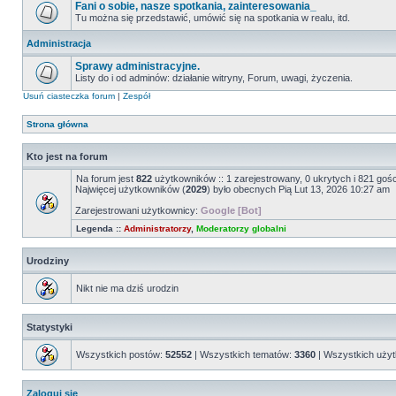
Fani o sobie, nasze spotkania, zainteresowania_
Tu można się przedstawić, umówić się na spotkania w realu, itd.
Administracja
Sprawy administracyjne.
Listy do i od adminów: działanie witryny, Forum, uwagi, życzenia.
Usuń ciasteczka forum
|
Zespół
Strona główna
Kto jest na forum
Na forum jest
822
użytkowników :: 1 zarejestrowany, 0 ukrytych i 821 goś
Najwięcej użytkowników (
2029
) było obecnych Pią Lut 13, 2026 10:27 am
Zarejestrowani użytkownicy:
Google [Bot]
Legenda ::
Administratorzy
,
Moderatorzy globalni
Urodziny
Nikt nie ma dziś urodzin
Statystyki
Wszystkich postów:
52552
| Wszystkich tematów:
3360
| Wszystkich uży
Zaloguj się