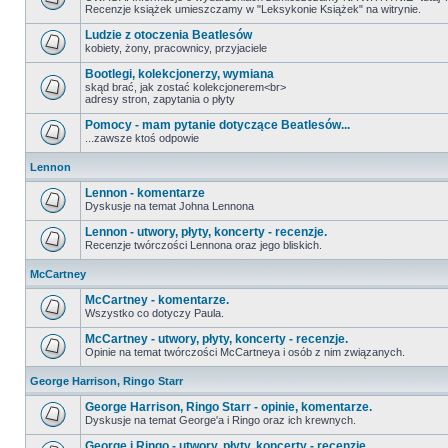
Recenzje książek umieszczamy w "Leksykonie Książek" na witrynie.
Ludzie z otoczenia Beatlesów
kobiety, żony, pracownicy, przyjaciele
Bootlegi, kolekcjonerzy, wymiana
skąd brać, jak zostać kolekcjonerem<br>
adresy stron, zapytania o płyty
Pomocy - mam pytanie dotyczące Beatlesów...
...zawsze ktoś odpowie
Lennon
Lennon - komentarze
Dyskusje na temat Johna Lennona
Lennon - utwory, płyty, koncerty - recenzje.
Recenzje twórczości Lennona oraz jego bliskich.
McCartney
McCartney - komentarze.
Wszystko co dotyczy Paula.
McCartney - utwory, płyty, koncerty - recenzje.
Opinie na temat twórczości McCartneya i osób z nim związanych.
George Harrison, Ringo Starr
George Harrison, Ringo Starr - opinie, komentarze.
Dyskusje na temat George'a i Ringo oraz ich krewnych.
George i Ringo - utwory, płyty, koncerty - recenzje.