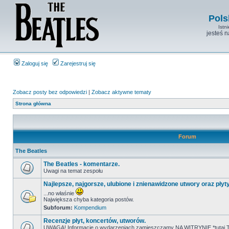
Pols
Istn
jesteś 
Zaloguj się
Zarejestruj się
Zobacz posty bez odpowiedzi
|
Zobacz aktywne tematy
Strona główna
Forum
The Beatles
The Beatles - komentarze.
Uwagi na temat zespołu
Najlepsze, najgorsze, ulubione i znienawidzone utwory oraz płyt
...no właśnie
Największa chyba kategoria postów.
Subforum:
Kompendium
Recenzje płyt, koncertów, utworów.
UWAGA! Informacje o wydarzeniach zamieszczamy NA WITRYNIE *tutaj T