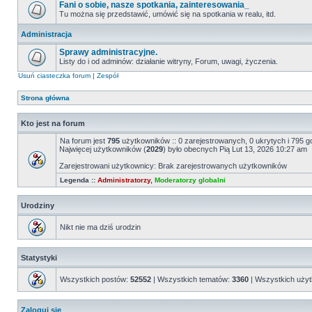
Fani o sobie, nasze spotkania, zainteresowania_
Tu można się przedstawić, umówić się na spotkania w realu, itd.
Administracja
Sprawy administracyjne.
Listy do i od adminów: działanie witryny, Forum, uwagi, życzenia.
Usuń ciasteczka forum
|
Zespół
Strona główna
Kto jest na forum
Na forum jest
795
użytkowników :: 0 zarejestrowanych, 0 ukrytych i 795 g
Najwięcej użytkowników (
2029
) było obecnych Pią Lut 13, 2026 10:27 am
Zarejestrowani użytkownicy: Brak zarejestrowanych użytkowników
Legenda ::
Administratorzy
,
Moderatorzy globalni
Urodziny
Nikt nie ma dziś urodzin
Statystyki
Wszystkich postów:
52552
| Wszystkich tematów:
3360
| Wszystkich uży
Zaloguj się