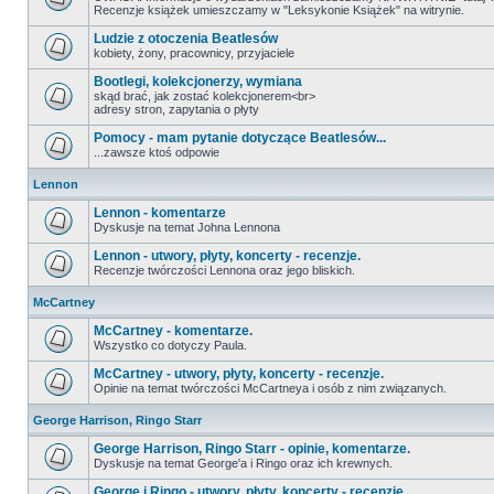
Recenzje książek umieszczamy w "Leksykonie Książek" na witrynie.
Ludzie z otoczenia Beatlesów
kobiety, żony, pracownicy, przyjaciele
Bootlegi, kolekcjonerzy, wymiana
skąd brać, jak zostać kolekcjonerem<br>
adresy stron, zapytania o płyty
Pomocy - mam pytanie dotyczące Beatlesów...
...zawsze ktoś odpowie
Lennon
Lennon - komentarze
Dyskusje na temat Johna Lennona
Lennon - utwory, płyty, koncerty - recenzje.
Recenzje twórczości Lennona oraz jego bliskich.
McCartney
McCartney - komentarze.
Wszystko co dotyczy Paula.
McCartney - utwory, płyty, koncerty - recenzje.
Opinie na temat twórczości McCartneya i osób z nim związanych.
George Harrison, Ringo Starr
George Harrison, Ringo Starr - opinie, komentarze.
Dyskusje na temat George'a i Ringo oraz ich krewnych.
George i Ringo - utwory, płyty, koncerty - recenzje.