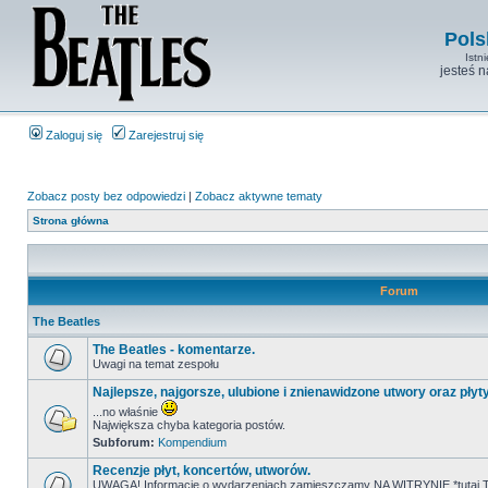
Pols
Istn
jesteś 
Zaloguj się
Zarejestruj się
Zobacz posty bez odpowiedzi
|
Zobacz aktywne tematy
Strona główna
Forum
The Beatles
The Beatles - komentarze.
Uwagi na temat zespołu
Najlepsze, najgorsze, ulubione i znienawidzone utwory oraz płyt
...no właśnie
Największa chyba kategoria postów.
Subforum:
Kompendium
Recenzje płyt, koncertów, utworów.
UWAGA! Informacje o wydarzeniach zamieszczamy NA WITRYNIE *tutaj T