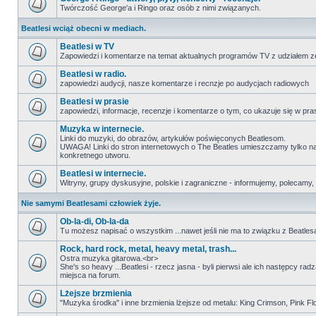
Twórczość George'a i Ringo oraz osób z nimi związanych.
Beatlesi wciąż obecni w mediach.
Beatlesi w TV
Zapowiedzi i komentarze na temat aktualnych programów TV z udziałem z
Beatlesi w radio.
zapowiedzi audycji, nasze komentarze i recnzje po audycjach radiowych
Beatlesi w prasie
zapowiedzi, informacje, recenzje i komentarze o tym, co ukazuje się w pra
Muzyka w internecie.
Linki do muzyki, do obrazów, artykułów poświęconych Beatlesom.
UWAGA! Linki do stron internetowych o The Beatles umieszczamy tylko na wi
konkretnego utworu.
Beatlesi w internecie.
Witryny, grupy dyskusyjne, polskie i zagraniczne - informujemy, polecamy,
Nie samymi Beatlesami człowiek żyje.
Ob-la-di, Ob-la-da
Tu możesz napisać o wszystkim ...nawet jeśli nie ma to związku z Beatles
Rock, hard rock, metal, heavy metal, trash...
Ostra muzyka gitarowa.<br>
She's so heavy ...Beatlesi - rzecz jasna - byli pierwsi ale ich następcy ra
miejsca na forum.
Lżejsze brzmienia
"Muzyka środka" i inne brzmienia lżejsze od metalu: King Crimson, Pink Floyd