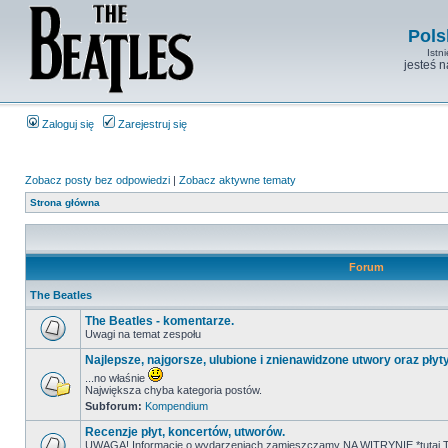
Pols
Istn
jesteś 
Zaloguj się
Zarejestruj się
Zobacz posty bez odpowiedzi
|
Zobacz aktywne tematy
Strona główna
Forum
The Beatles
The Beatles - komentarze.
Uwagi na temat zespołu
Najlepsze, najgorsze, ulubione i znienawidzone utwory oraz płyt
...no właśnie
Największa chyba kategoria postów.
Subforum:
Kompendium
Recenzje płyt, koncertów, utworów.
UWAGA! Informacje o wydarzeniach zamieszczamy NA WITRYNIE *tutaj T