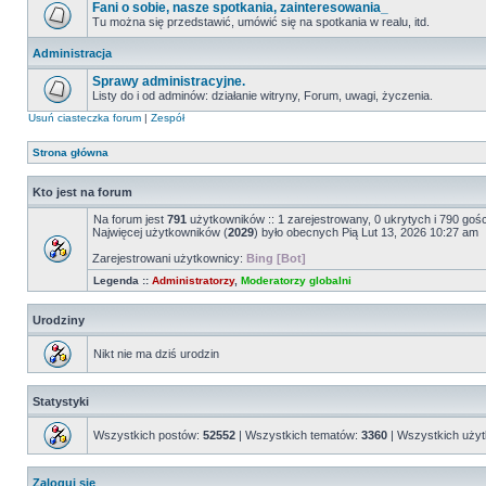
Fani o sobie, nasze spotkania, zainteresowania_
Tu można się przedstawić, umówić się na spotkania w realu, itd.
Administracja
Sprawy administracyjne.
Listy do i od adminów: działanie witryny, Forum, uwagi, życzenia.
Usuń ciasteczka forum
|
Zespół
Strona główna
Kto jest na forum
Na forum jest
791
użytkowników :: 1 zarejestrowany, 0 ukrytych i 790 goś
Najwięcej użytkowników (
2029
) było obecnych Pią Lut 13, 2026 10:27 am
Zarejestrowani użytkownicy:
Bing [Bot]
Legenda ::
Administratorzy
,
Moderatorzy globalni
Urodziny
Nikt nie ma dziś urodzin
Statystyki
Wszystkich postów:
52552
| Wszystkich tematów:
3360
| Wszystkich uży
Zaloguj się