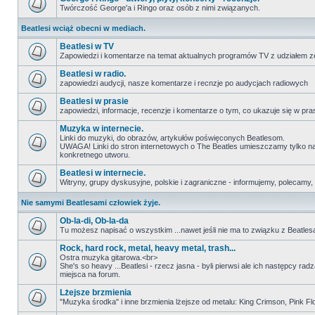
Twórczość George'a i Ringo oraz osób z nimi związanych.
Beatlesi wciąż obecni w mediach.
Beatlesi w TV
Zapowiedzi i komentarze na temat aktualnych programów TV z udziałem z
Beatlesi w radio.
zapowiedzi audycji, nasze komentarze i recnzje po audycjach radiowych
Beatlesi w prasie
zapowiedzi, informacje, recenzje i komentarze o tym, co ukazuje się w pra
Muzyka w internecie.
Linki do muzyki, do obrazów, artykułów poświęconych Beatlesom.
UWAGA! Linki do stron internetowych o The Beatles umieszczamy tylko na wi
konkretnego utworu.
Beatlesi w internecie.
Witryny, grupy dyskusyjne, polskie i zagraniczne - informujemy, polecamy,
Nie samymi Beatlesami człowiek żyje.
Ob-la-di, Ob-la-da
Tu możesz napisać o wszystkim ...nawet jeśli nie ma to związku z Beatles
Rock, hard rock, metal, heavy metal, trash...
Ostra muzyka gitarowa.<br>
She's so heavy ...Beatlesi - rzecz jasna - byli pierwsi ale ich następcy ra
miejsca na forum.
Lżejsze brzmienia
"Muzyka środka" i inne brzmienia lżejsze od metalu: King Crimson, Pink Floyd