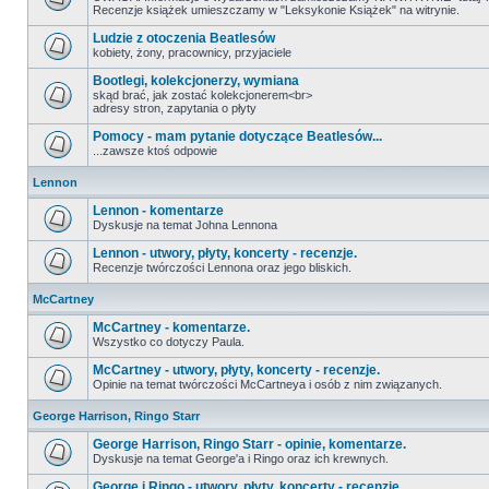
Recenzje książek umieszczamy w "Leksykonie Książek" na witrynie.
Ludzie z otoczenia Beatlesów
kobiety, żony, pracownicy, przyjaciele
Bootlegi, kolekcjonerzy, wymiana
skąd brać, jak zostać kolekcjonerem<br>
adresy stron, zapytania o płyty
Pomocy - mam pytanie dotyczące Beatlesów...
...zawsze ktoś odpowie
Lennon
Lennon - komentarze
Dyskusje na temat Johna Lennona
Lennon - utwory, płyty, koncerty - recenzje.
Recenzje twórczości Lennona oraz jego bliskich.
McCartney
McCartney - komentarze.
Wszystko co dotyczy Paula.
McCartney - utwory, płyty, koncerty - recenzje.
Opinie na temat twórczości McCartneya i osób z nim związanych.
George Harrison, Ringo Starr
George Harrison, Ringo Starr - opinie, komentarze.
Dyskusje na temat George'a i Ringo oraz ich krewnych.
George i Ringo - utwory, płyty, koncerty - recenzje.