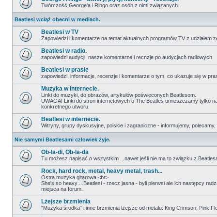
Twórczość George'a i Ringo oraz osób z nimi związanych.
Beatlesi wciąż obecni w mediach.
Beatlesi w TV
Zapowiedzi i komentarze na temat aktualnych programów TV z udziałem z
Beatlesi w radio.
zapowiedzi audycji, nasze komentarze i recnzje po audycjach radiowych
Beatlesi w prasie
zapowiedzi, informacje, recenzje i komentarze o tym, co ukazuje się w pra
Muzyka w internecie.
Linki do muzyki, do obrazów, artykułów poświęconych Beatlesom.
UWAGA! Linki do stron internetowych o The Beatles umieszczamy tylko na wi
konkretnego utworu.
Beatlesi w internecie.
Witryny, grupy dyskusyjne, polskie i zagraniczne - informujemy, polecamy,
Nie samymi Beatlesami człowiek żyje.
Ob-la-di, Ob-la-da
Tu możesz napisać o wszystkim ...nawet jeśli nie ma to związku z Beatles
Rock, hard rock, metal, heavy metal, trash...
Ostra muzyka gitarowa.<br>
She's so heavy ...Beatlesi - rzecz jasna - byli pierwsi ale ich następcy ra
miejsca na forum.
Lżejsze brzmienia
"Muzyka środka" i inne brzmienia lżejsze od metalu: King Crimson, Pink Floyd