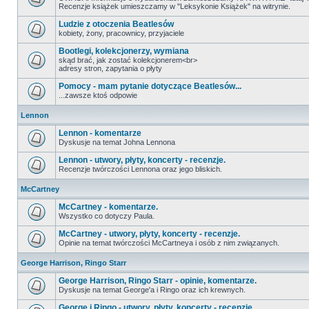
Recenzje książek umieszczamy w "Leksykonie Książek" na witrynie.
Ludzie z otoczenia Beatlesów
kobiety, żony, pracownicy, przyjaciele
Bootlegi, kolekcjonerzy, wymiana
skąd brać, jak zostać kolekcjonerem<br>
adresy stron, zapytania o płyty
Pomocy - mam pytanie dotyczące Beatlesów...
...zawsze ktoś odpowie
Lennon
Lennon - komentarze
Dyskusje na temat Johna Lennona
Lennon - utwory, płyty, koncerty - recenzje.
Recenzje twórczości Lennona oraz jego bliskich.
McCartney
McCartney - komentarze.
Wszystko co dotyczy Paula.
McCartney - utwory, płyty, koncerty - recenzje.
Opinie na temat twórczości McCartneya i osób z nim związanych.
George Harrison, Ringo Starr
George Harrison, Ringo Starr - opinie, komentarze.
Dyskusje na temat George'a i Ringo oraz ich krewnych.
George i Ringo - utwory, płyty, koncerty - recenzje.