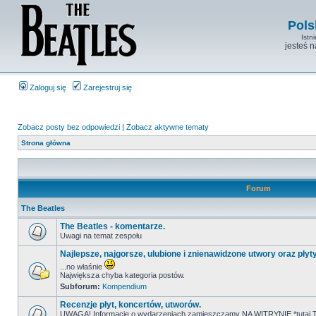
Pols
Istn
jesteś 
Zaloguj się
Zarejestruj się
Zobacz posty bez odpowiedzi
|
Zobacz aktywne tematy
Strona główna
Forum
The Beatles
The Beatles - komentarze.
Uwagi na temat zespołu
Najlepsze, najgorsze, ulubione i znienawidzone utwory oraz płyt
...no właśnie
Największa chyba kategoria postów.
Subforum:
Kompendium
Recenzje płyt, koncertów, utworów.
UWAGA! Informacje o wydarzeniach zamieszczamy NA WITRYNIE *tutaj T