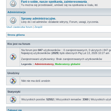
Fani o sobie, nasze spotkania, zainteresowania_
Tu można się przedstawić, umówić się na spotkania w realu, itd.
Administracja
Sprawy administracyjne.
Listy do i od adminów: działanie witryny, Forum, uwagi, życzenia.
Usuń ciasteczka forum
|
Zespół
Strona główna
Kto jest na forum
Na forum jest
847
użytkowników :: 0 zarejestrowanych, 0 ukrytych i 847 g
Najwięcej użytkowników (
2029
) było obecnych Pią Lut 13, 2026 10:27 am
Zarejestrowani użytkownicy: Brak zarejestrowanych użytkowników
Legenda ::
Administratorzy
,
Moderatorzy globalni
Urodziny
Nikt nie ma dziś urodzin
Statystyki
Wszystkich postów:
52552
| Wszystkich tematów:
3360
| Wszystkich uży
Zaloguj się