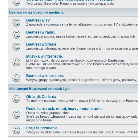
Twórczość George'a i Ringo oraz osób z nimi związanych.
Beatlesi wciąż obecni w mediach.
Beatlesi w TV
Zapowiedzi i komentarze na temat aktualnych programów TV z udziałem z
Beatlesi w radio.
zapowiedzi audycji, nasze komentarze i recnzje po audycjach radiowych
Beatlesi w prasie
zapowiedzi, informacje, recenzje i komentarze o tym, co ukazuje się w pra
Muzyka w internecie.
Linki do muzyki, do obrazów, artykułów poświęconych Beatlesom.
UWAGA! Linki do stron internetowych o The Beatles umieszczamy tylko na wi
konkretnego utworu.
Beatlesi w internecie.
Witryny, grupy dyskusyjne, polskie i zagraniczne - informujemy, polecamy,
Nie samymi Beatlesami człowiek żyje.
Ob-la-di, Ob-la-da
Tu możesz napisać o wszystkim ...nawet jeśli nie ma to związku z Beatles
Rock, hard rock, metal, heavy metal, trash...
Ostra muzyka gitarowa.<br>
She's so heavy ...Beatlesi - rzecz jasna - byli pierwsi ale ich następcy ra
miejsca na forum.
Lżejsze brzmienia
"Muzyka środka" i inne brzmienia lżejsze od metalu: King Crimson, Pink Floyd