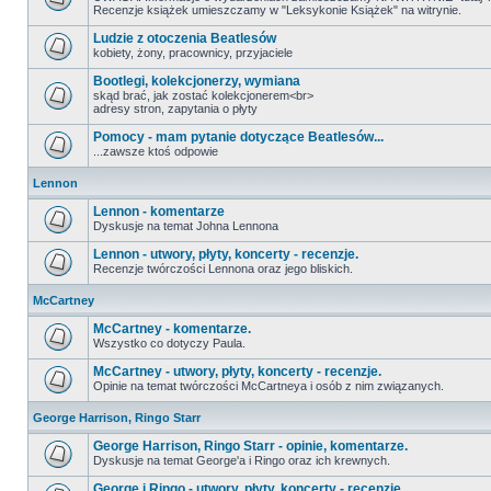
Recenzje książek umieszczamy w "Leksykonie Książek" na witrynie.
Ludzie z otoczenia Beatlesów
kobiety, żony, pracownicy, przyjaciele
Bootlegi, kolekcjonerzy, wymiana
skąd brać, jak zostać kolekcjonerem<br>
adresy stron, zapytania o płyty
Pomocy - mam pytanie dotyczące Beatlesów...
...zawsze ktoś odpowie
Lennon
Lennon - komentarze
Dyskusje na temat Johna Lennona
Lennon - utwory, płyty, koncerty - recenzje.
Recenzje twórczości Lennona oraz jego bliskich.
McCartney
McCartney - komentarze.
Wszystko co dotyczy Paula.
McCartney - utwory, płyty, koncerty - recenzje.
Opinie na temat twórczości McCartneya i osób z nim związanych.
George Harrison, Ringo Starr
George Harrison, Ringo Starr - opinie, komentarze.
Dyskusje na temat George'a i Ringo oraz ich krewnych.
George i Ringo - utwory, płyty, koncerty - recenzje.