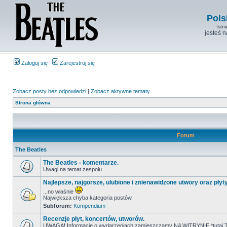
Pols
Istn
jesteś 
Zaloguj się
Zarejestruj się
Zobacz posty bez odpowiedzi
|
Zobacz aktywne tematy
Strona główna
Forum
The Beatles
The Beatles - komentarze.
Uwagi na temat zespołu
Najlepsze, najgorsze, ulubione i znienawidzone utwory oraz płyt
...no właśnie
Największa chyba kategoria postów.
Subforum:
Kompendium
Recenzje płyt, koncertów, utworów.
UWAGA! Informacje o wydarzeniach zamieszczamy NA WITRYNIE *tutaj T