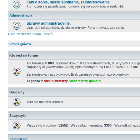
Fani o sobie, nasze spotkania, zainteresowania_
Tu można się przedstawić, umówić się na spotkania w realu, itd.
Administracja
Sprawy administracyjne.
Listy do i od adminów: działanie witryny, Forum, uwagi, życzenia.
Usuń ciasteczka forum
|
Zespół
Strona główna
Kto jest na forum
Na forum jest
809
użytkowników :: 0 zarejestrowanych, 0 ukrytych i 809 g
Najwięcej użytkowników (
2029
) było obecnych Pią Lut 13, 2026 10:27 am
Zarejestrowani użytkownicy: Brak zarejestrowanych użytkowników
Legenda ::
Administratorzy
,
Moderatorzy globalni
Urodziny
Nikt nie ma dziś urodzin
Statystyki
Wszystkich postów:
52552
| Wszystkich tematów:
3360
| Wszystkich uży
Zaloguj się