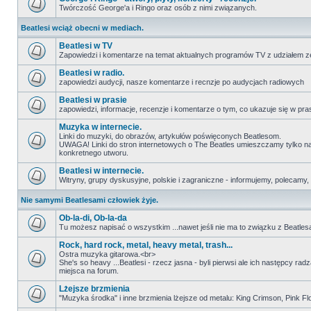
Twórczość George'a i Ringo oraz osób z nimi związanych.
Beatlesi wciąż obecni w mediach.
Beatlesi w TV
Zapowiedzi i komentarze na temat aktualnych programów TV z udziałem z
Beatlesi w radio.
zapowiedzi audycji, nasze komentarze i recnzje po audycjach radiowych
Beatlesi w prasie
zapowiedzi, informacje, recenzje i komentarze o tym, co ukazuje się w pra
Muzyka w internecie.
Linki do muzyki, do obrazów, artykułów poświęconych Beatlesom.
UWAGA! Linki do stron internetowych o The Beatles umieszczamy tylko na wi
konkretnego utworu.
Beatlesi w internecie.
Witryny, grupy dyskusyjne, polskie i zagraniczne - informujemy, polecamy,
Nie samymi Beatlesami człowiek żyje.
Ob-la-di, Ob-la-da
Tu możesz napisać o wszystkim ...nawet jeśli nie ma to związku z Beatles
Rock, hard rock, metal, heavy metal, trash...
Ostra muzyka gitarowa.<br>
She's so heavy ...Beatlesi - rzecz jasna - byli pierwsi ale ich następcy ra
miejsca na forum.
Lżejsze brzmienia
"Muzyka środka" i inne brzmienia lżejsze od metalu: King Crimson, Pink Floyd