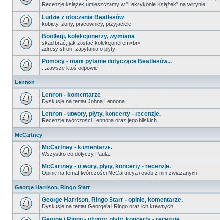
Recenzje książek umieszczamy w "Leksykonie Książek" na witrynie.
Ludzie z otoczenia Beatlesów
kobiety, żony, pracownicy, przyjaciele
Bootlegi, kolekcjonerzy, wymiana
skąd brać, jak zostać kolekcjonerem<br>
adresy stron, zapytania o płyty
Pomocy - mam pytanie dotyczące Beatlesów...
...zawsze ktoś odpowie
Lennon
Lennon - komentarze
Dyskusje na temat Johna Lennona
Lennon - utwory, płyty, koncerty - recenzje.
Recenzje twórczości Lennona oraz jego bliskich.
McCartney
McCartney - komentarze.
Wszystko co dotyczy Paula.
McCartney - utwory, płyty, koncerty - recenzje.
Opinie na temat twórczości McCartneya i osób z nim związanych.
George Harrison, Ringo Starr
George Harrison, Ringo Starr - opinie, komentarze.
Dyskusje na temat George'a i Ringo oraz ich krewnych.
George i Ringo - utwory, płyty, koncerty - recenzje.