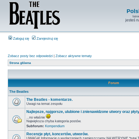
Pols
Istn
jesteś 
Zaloguj się
Zarejestruj się
Zobacz posty bez odpowiedzi
|
Zobacz aktywne tematy
Strona główna
Forum
The Beatles
The Beatles - komentarze.
Uwagi na temat zespołu
Najlepsze, najgorsze, ulubione i znienawidzone utwory oraz płyt
...no właśnie
Największa chyba kategoria postów.
Subforum:
Kompendium
Recenzje płyt, koncertów, utworów.
UWAGA! Informacje o wydarzeniach zamieszczamy NA WITRYNIE *tutaj T