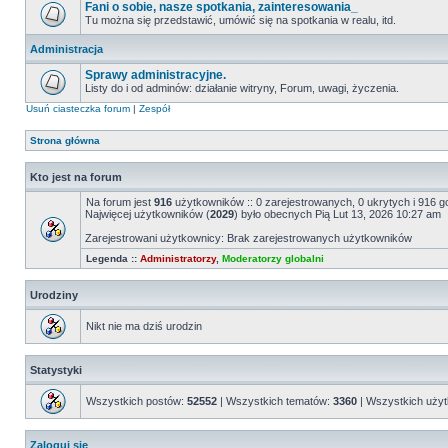
Fani o sobie, nasze spotkania, zainteresowania_
Tu można się przedstawić, umówić się na spotkania w realu, itd.
Administracja
Sprawy administracyjne.
Listy do i od adminów: działanie witryny, Forum, uwagi, życzenia.
Usuń ciasteczka forum
|
Zespół
Strona główna
Kto jest na forum
Na forum jest
916
użytkowników :: 0 zarejestrowanych, 0 ukrytych i 916 g
Najwięcej użytkowników (
2029
) było obecnych Pią Lut 13, 2026 10:27 am
Zarejestrowani użytkownicy: Brak zarejestrowanych użytkowników
Legenda ::
Administratorzy
,
Moderatorzy globalni
Urodziny
Nikt nie ma dziś urodzin
Statystyki
Wszystkich postów:
52552
| Wszystkich tematów:
3360
| Wszystkich uży
Zaloguj się