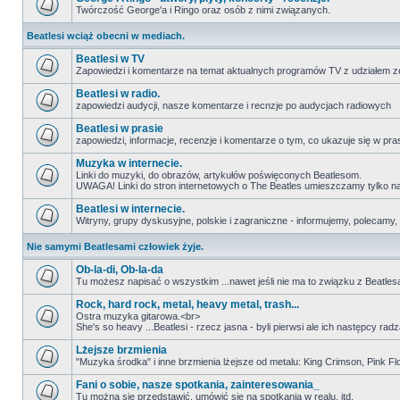
Twórczość George'a i Ringo oraz osób z nimi związanych.
Beatlesi wciąż obecni w mediach.
Beatlesi w TV
Zapowiedzi i komentarze na temat aktualnych programów TV z udziałem z
Beatlesi w radio.
zapowiedzi audycji, nasze komentarze i recnzje po audycjach radiowych
Beatlesi w prasie
zapowiedzi, informacje, recenzje i komentarze o tym, co ukazuje się w pra
Muzyka w internecie.
Linki do muzyki, do obrazów, artykułów poświęconych Beatlesom.
UWAGA! Linki do stron internetowych o The Beatles umieszczamy tylko na wi
Beatlesi w internecie.
Witryny, grupy dyskusyjne, polskie i zagraniczne - informujemy, polecamy,
Nie samymi Beatlesami człowiek żyje.
Ob-la-di, Ob-la-da
Tu możesz napisać o wszystkim ...nawet jeśli nie ma to związku z Beatles
Rock, hard rock, metal, heavy metal, trash...
Ostra muzyka gitarowa.<br>
She's so heavy ...Beatlesi - rzecz jasna - byli pierwsi ale ich następcy r
Lżejsze brzmienia
"Muzyka środka" i inne brzmienia lżejsze od metalu: King Crimson, Pink Floyd
Fani o sobie, nasze spotkania, zainteresowania_
Tu można się przedstawić, umówić się na spotkania w realu, itd.