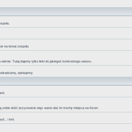
espołu.
sie na temat zespołu
trnie. Tutaj dajemy tylko linki do jakiegoś konkretnego utworu.
 odradzamy, opiniujemy.
ami.
adzą sobie dość przyzwoicie więc warto dać im trochę miejsca na forum.
... i inni.