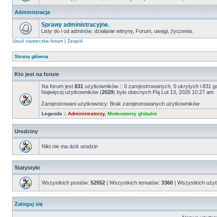
Administracja
Sprawy administracyjne.
Listy do i od adminów: działanie witryny, Forum, uwagi, życzenia.
Usuń ciasteczka forum
|
Zespół
Strona główna
Kto jest na forum
Na forum jest
831
użytkowników :: 0 zarejestrowanych, 0 ukrytych i 831 g
Najwięcej użytkowników (
2029
) było obecnych Pią Lut 13, 2026 10:27 am
Zarejestrowani użytkownicy: Brak zarejestrowanych użytkowników
Legenda ::
Administratorzy
,
Moderatorzy globalni
Urodziny
Nikt nie ma dziś urodzin
Statystyki
Wszystkich postów:
52552
| Wszystkich tematów:
3360
| Wszystkich uży
Zaloguj się