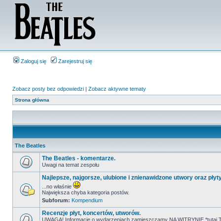
Zaloguj się
Zarejestruj się
Zobacz posty bez odpowiedzi
|
Zobacz aktywne tematy
Strona główna
The Beatles
The Beatles - komentarze.
Uwagi na temat zespołu
Najlepsze, najgorsze, ulubione i znienawidzone utwory oraz płyt
...no właśnie
Największa chyba kategoria postów.
Subforum:
Kompendium
Recenzje płyt, koncertów, utworów.
UWAGA! Informacje o wydarzeniach zamieszczamy NA WITRYNIE *tutaj T