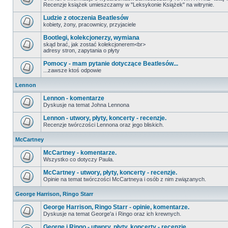
Recenzje książek umieszczamy w "Leksykonie Książek" na witrynie.
Ludzie z otoczenia Beatlesów
kobiety, żony, pracownicy, przyjaciele
Bootlegi, kolekcjonerzy, wymiana
skąd brać, jak zostać kolekcjonerem<br>
adresy stron, zapytania o płyty
Pomocy - mam pytanie dotyczące Beatlesów...
...zawsze ktoś odpowie
Lennon
Lennon - komentarze
Dyskusje na temat Johna Lennona
Lennon - utwory, płyty, koncerty - recenzje.
Recenzje twórczości Lennona oraz jego bliskich.
McCartney
McCartney - komentarze.
Wszystko co dotyczy Paula.
McCartney - utwory, płyty, koncerty - recenzje.
Opinie na temat twórczości McCartneya i osób z nim związanych.
George Harrison, Ringo Starr
George Harrison, Ringo Starr - opinie, komentarze.
Dyskusje na temat George'a i Ringo oraz ich krewnych.
George i Ringo - utwory, płyty, koncerty - recenzje.