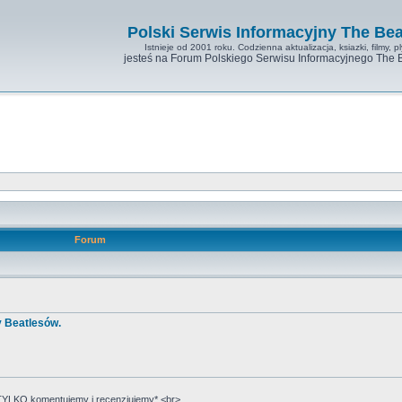
Polski Serwis Informacyjny The Bea
Istnieje od 2001 roku. Codzienna aktualizacja, ksiazki, filmy, pl
jesteś na Forum Polskiego Serwisu Informacyjnego The 
Forum
y Beatlesów.
YLKO komentujemy i recenzjujemy*.<br>