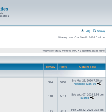
tles
yty.
Beatles
FAQ
Szukaj
Obecny czas: Czw Sie 06, 2026 5:46 pm
Wszystkie czasy w strefie UTC + 1 godzina (czas letni)
Tematy
Posty
Ostatni post
Śro Mar 25, 2026 7:25 pm
394
5459
Nowhere_Man_95
Sob Wrz 07, 2024 9:56 pm
148
5814
svarog
Pon Cze 22, 2026 9:32 am
133
4116