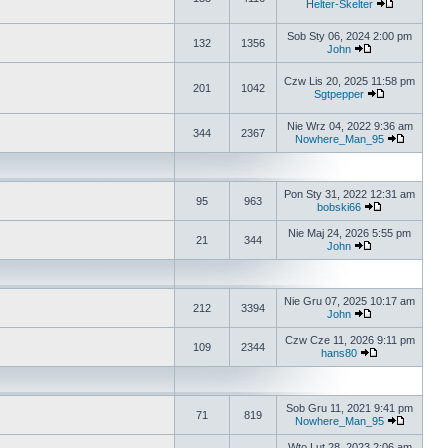
Helter-Skelter
Sob Sty 06, 2024 2:00 pm
132
1356
John
Czw Lis 20, 2025 11:58 pm
201
1042
Sgtpepper
Nie Wrz 04, 2022 9:36 am
344
2367
Nowhere_Man_95
Pon Sty 31, 2022 12:31 am
95
963
bobski66
Nie Maj 24, 2026 5:55 pm
21
344
John
Nie Gru 07, 2025 10:17 am
212
3394
John
Czw Cze 11, 2026 9:11 pm
109
2344
hans80
Sob Gru 11, 2021 9:41 pm
71
819
Nowhere_Man_95
Wto Lut 28, 2023 2:06 am