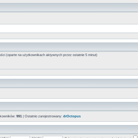
ości (oparte na użytkownikach aktywnych przez ostatnie 5 minut)
tkowników:
991
| Ostatnio zarejestrowany:
drOctopus