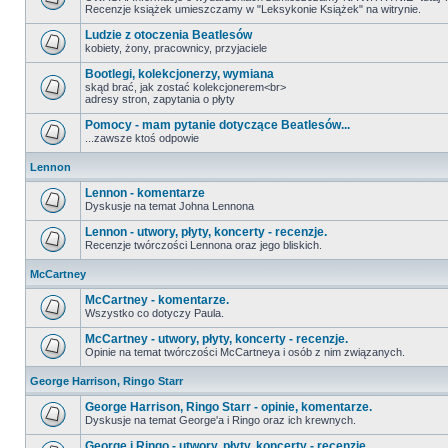
Recenzje książek umieszczamy w "Leksykonie Książek" na witrynie.
Ludzie z otoczenia Beatlesów
kobiety, żony, pracownicy, przyjaciele
Bootlegi, kolekcjonerzy, wymiana
skąd brać, jak zostać kolekcjonerem<br>
adresy stron, zapytania o płyty
Pomocy - mam pytanie dotyczące Beatlesów...
...zawsze ktoś odpowie
Lennon
Lennon - komentarze
Dyskusje na temat Johna Lennona
Lennon - utwory, płyty, koncerty - recenzje.
Recenzje twórczości Lennona oraz jego bliskich.
McCartney
McCartney - komentarze.
Wszystko co dotyczy Paula.
McCartney - utwory, płyty, koncerty - recenzje.
Opinie na temat twórczości McCartneya i osób z nim związanych.
George Harrison, Ringo Starr
George Harrison, Ringo Starr - opinie, komentarze.
Dyskusje na temat George'a i Ringo oraz ich krewnych.
George i Ringo - utwory, płyty, koncerty - recenzje.