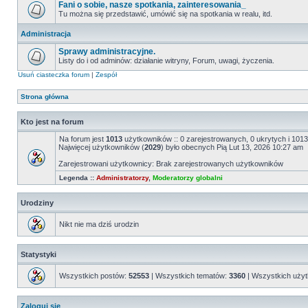
Fani o sobie, nasze spotkania, zainteresowania_
Tu można się przedstawić, umówić się na spotkania w realu, itd.
Administracja
Sprawy administracyjne.
Listy do i od adminów: działanie witryny, Forum, uwagi, życzenia.
Usuń ciasteczka forum
|
Zespół
Strona główna
Kto jest na forum
Na forum jest
1013
użytkowników :: 0 zarejestrowanych, 0 ukrytych i 1013
Najwięcej użytkowników (
2029
) było obecnych Pią Lut 13, 2026 10:27 am
Zarejestrowani użytkownicy: Brak zarejestrowanych użytkowników
Legenda ::
Administratorzy
,
Moderatorzy globalni
Urodziny
Nikt nie ma dziś urodzin
Statystyki
Wszystkich postów:
52553
| Wszystkich tematów:
3360
| Wszystkich uży
Zaloguj się