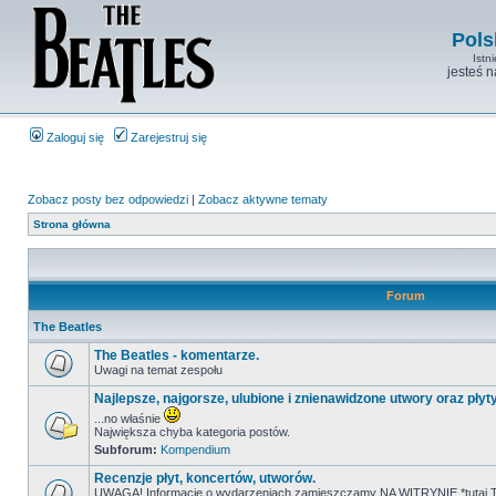
Pols
Istn
jesteś 
Zaloguj się
Zarejestruj się
Zobacz posty bez odpowiedzi
|
Zobacz aktywne tematy
Strona główna
Forum
The Beatles
The Beatles - komentarze.
Uwagi na temat zespołu
Najlepsze, najgorsze, ulubione i znienawidzone utwory oraz płyt
...no właśnie
Największa chyba kategoria postów.
Subforum:
Kompendium
Recenzje płyt, koncertów, utworów.
UWAGA! Informacje o wydarzeniach zamieszczamy NA WITRYNIE *tutaj T