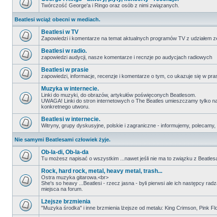
Twórczość George'a i Ringo oraz osób z nimi związanych.
Beatlesi wciąż obecni w mediach.
Beatlesi w TV
Zapowiedzi i komentarze na temat aktualnych programów TV z udziałem z
Beatlesi w radio.
zapowiedzi audycji, nasze komentarze i recnzje po audycjach radiowych
Beatlesi w prasie
zapowiedzi, informacje, recenzje i komentarze o tym, co ukazuje się w pra
Muzyka w internecie.
Linki do muzyki, do obrazów, artykułów poświęconych Beatlesom.
UWAGA! Linki do stron internetowych o The Beatles umieszczamy tylko na wi
konkretnego utworu.
Beatlesi w internecie.
Witryny, grupy dyskusyjne, polskie i zagraniczne - informujemy, polecamy,
Nie samymi Beatlesami człowiek żyje.
Ob-la-di, Ob-la-da
Tu możesz napisać o wszystkim ...nawet jeśli nie ma to związku z Beatles
Rock, hard rock, metal, heavy metal, trash...
Ostra muzyka gitarowa.<br>
She's so heavy ...Beatlesi - rzecz jasna - byli pierwsi ale ich następcy ra
miejsca na forum.
Lżejsze brzmienia
"Muzyka środka" i inne brzmienia lżejsze od metalu: King Crimson, Pink Floyd