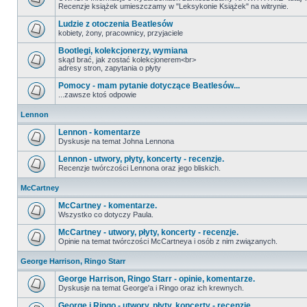
Recenzje książek umieszczamy w "Leksykonie Książek" na witrynie.
Ludzie z otoczenia Beatlesów
kobiety, żony, pracownicy, przyjaciele
Bootlegi, kolekcjonerzy, wymiana
skąd brać, jak zostać kolekcjonerem<br>
adresy stron, zapytania o płyty
Pomocy - mam pytanie dotyczące Beatlesów...
...zawsze ktoś odpowie
Lennon
Lennon - komentarze
Dyskusje na temat Johna Lennona
Lennon - utwory, płyty, koncerty - recenzje.
Recenzje twórczości Lennona oraz jego bliskich.
McCartney
McCartney - komentarze.
Wszystko co dotyczy Paula.
McCartney - utwory, płyty, koncerty - recenzje.
Opinie na temat twórczości McCartneya i osób z nim związanych.
George Harrison, Ringo Starr
George Harrison, Ringo Starr - opinie, komentarze.
Dyskusje na temat George'a i Ringo oraz ich krewnych.
George i Ringo - utwory, płyty, koncerty - recenzje.