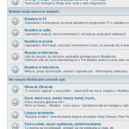
Twórczość George'a i Ringo oraz osób z nimi związanych.
Beatlesi wciąż obecni w mediach.
Beatlesi w TV
Zapowiedzi i komentarze na temat aktualnych programów TV z udziałem z
Beatlesi w radio.
zapowiedzi audycji, nasze komentarze i recnzje po audycjach radiowych
Beatlesi w prasie
zapowiedzi, informacje, recenzje i komentarze o tym, co ukazuje się w pra
Muzyka w internecie.
Linki do muzyki, do obrazów, artykułów poświęconych Beatlesom.
UWAGA! Linki do stron internetowych o The Beatles umieszczamy tylko na wi
Beatlesi w internecie.
Witryny, grupy dyskusyjne, polskie i zagraniczne - informujemy, polecamy,
Nie samymi Beatlesami człowiek żyje.
Ob-la-di, Ob-la-da
Tu możesz napisać o wszystkim ...nawet jeśli nie ma to związku z Beatles
Rock, hard rock, metal, heavy metal, trash...
Ostra muzyka gitarowa.<br>
She's so heavy ...Beatlesi - rzecz jasna - byli pierwsi ale ich następcy r
Lżejsze brzmienia
"Muzyka środka" i inne brzmienia lżejsze od metalu: King Crimson, Pink Floyd
Fani o sobie, nasze spotkania, zainteresowania_
Tu można się przedstawić, umówić się na spotkania w realu, itd.