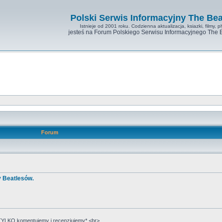
Polski Serwis Informacyjny The Bea
Istnieje od 2001 roku. Codzienna aktualizacja, ksiazki, filmy, pl
jesteś na Forum Polskiego Serwisu Informacyjnego The 
Forum
y Beatlesów.
YLKO komentujemy i recenzjujemy*.<br>