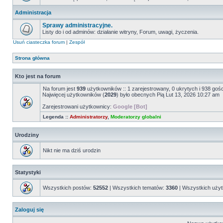
Administracja
Sprawy administracyjne.
Listy do i od adminów: działanie witryny, Forum, uwagi, życzenia.
Usuń ciasteczka forum
|
Zespół
Strona główna
Kto jest na forum
Na forum jest
939
użytkowników :: 1 zarejestrowany, 0 ukrytych i 938 goś
Najwięcej użytkowników (
2029
) było obecnych Pią Lut 13, 2026 10:27 am
Zarejestrowani użytkownicy:
Google [Bot]
Legenda ::
Administratorzy
,
Moderatorzy globalni
Urodziny
Nikt nie ma dziś urodzin
Statystyki
Wszystkich postów:
52552
| Wszystkich tematów:
3360
| Wszystkich uży
Zaloguj się