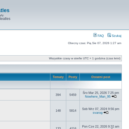
tles
yty.
Beatles
FAQ
Szukaj
Obecny czas: Pią Sie 07, 2026 1:27 am
Wszystkie czasy w strefie UTC + 1 godzina (czas letni)
Tematy
Posty
Ostatni post
Śro Mar 25, 2026 7:25 pm
394
5459
Nowhere_Man_95
Sob Wrz 07, 2024 9:56 pm
148
5814
svarog
Pon Cze 22, 2026 9:32 am
133
4116