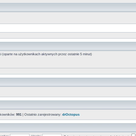
ci (oparte na użytkownikach aktywnych przez ostatnie 5 minut)
tkowników:
991
| Ostatnio zarejestrowany:
drOctopus