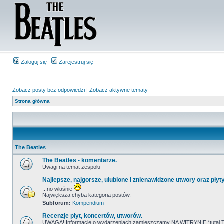
Zaloguj się
Zarejestruj się
Zobacz posty bez odpowiedzi
|
Zobacz aktywne tematy
Strona główna
The Beatles
The Beatles - komentarze.
Uwagi na temat zespołu
Najlepsze, najgorsze, ulubione i znienawidzone utwory oraz płyt
...no właśnie
Największa chyba kategoria postów.
Subforum:
Kompendium
Recenzje płyt, koncertów, utworów.
UWAGA! Informacje o wydarzeniach zamieszczamy NA WITRYNIE *tutaj T