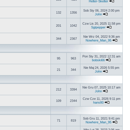
Helter-Skelter
Sob Sty 06, 2024 2:00 pm
132
1356
John
Czw Lis 20, 2025 11:58 pm
201
1042
Sgtpepper
Nie Wrz 04, 2022 9:36 am
344
2367
Nowhere_Man_95
Pon Sty 31, 2022 12:31 am
95
963
bobski66
Nie Maj 24, 2026 5:55 pm
21
344
John
Nie Gru 07, 2025 10:17 am
212
3394
John
Czw Cze 11, 2026 9:11 pm
109
2344
hans80
Sob Gru 11, 2021 9:41 pm
71
819
Nowhere_Man_95
Wto Lut 28, 2023 2:06 am