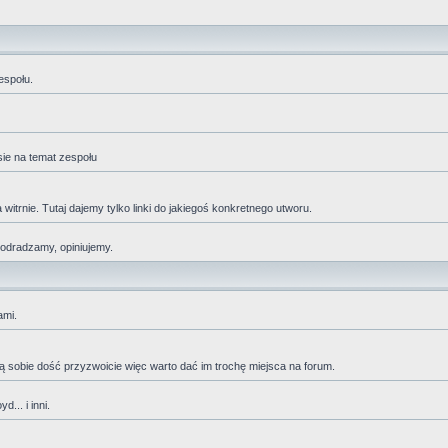
espołu.
sie na temat zespołu
trnie. Tutaj dajemy tylko linki do jakiegoś konkretnego utworu.
 odradzamy, opiniujemy.
ami.
adzą sobie dość przyzwoicie więc warto dać im trochę miejsca na forum.
... i inni.