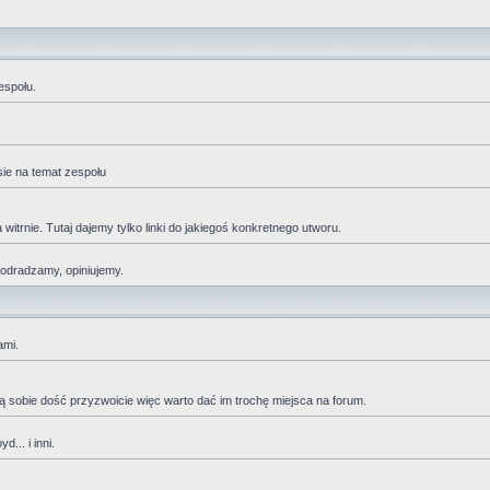
espołu.
sie na temat zespołu
trnie. Tutaj dajemy tylko linki do jakiegoś konkretnego utworu.
 odradzamy, opiniujemy.
ami.
adzą sobie dość przyzwoicie więc warto dać im trochę miejsca na forum.
... i inni.