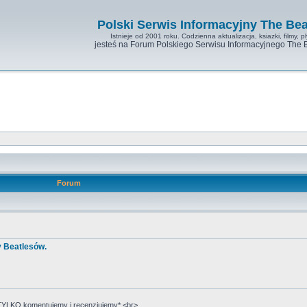
Polski Serwis Informacyjny The Bea
Istnieje od 2001 roku. Codzienna aktualizacja, ksiazki, filmy, pl
jesteś na Forum Polskiego Serwisu Informacyjnego The 
Forum
y Beatlesów.
YLKO komentujemy i recenzjujemy*.<br>