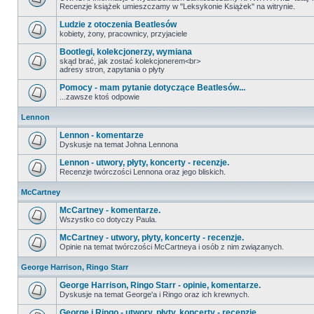
Recenzje książek umieszczamy w "Leksykonie Książek" na witrynie.
Ludzie z otoczenia Beatlesów
kobiety, żony, pracownicy, przyjaciele
Bootlegi, kolekcjonerzy, wymiana
skąd brać, jak zostać kolekcjonerem<br>
adresy stron, zapytania o płyty
Pomocy - mam pytanie dotyczące Beatlesów...
...zawsze ktoś odpowie
Lennon
Lennon - komentarze
Dyskusje na temat Johna Lennona
Lennon - utwory, płyty, koncerty - recenzje.
Recenzje twórczości Lennona oraz jego bliskich.
McCartney
McCartney - komentarze.
Wszystko co dotyczy Paula.
McCartney - utwory, płyty, koncerty - recenzje.
Opinie na temat twórczości McCartneya i osób z nim związanych.
George Harrison, Ringo Starr
George Harrison, Ringo Starr - opinie, komentarze.
Dyskusje na temat George'a i Ringo oraz ich krewnych.
George i Ringo - utwory, płyty, koncerty - recenzje.