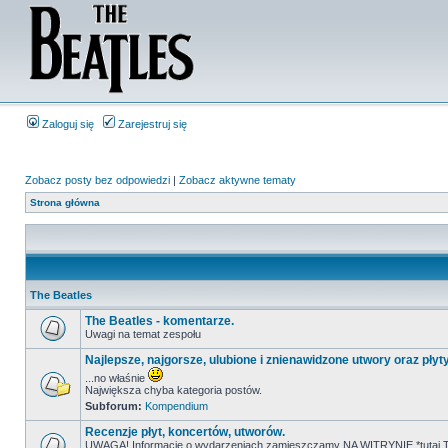
Zaloguj się
Zarejestruj się
Zobacz posty bez odpowiedzi
|
Zobacz aktywne tematy
Strona główna
The Beatles
The Beatles - komentarze.
Uwagi na temat zespołu
Najlepsze, najgorsze, ulubione i znienawidzone utwory oraz płyt
...no właśnie
Największa chyba kategoria postów.
Subforum:
Kompendium
Recenzje płyt, koncertów, utworów.
UWAGA! Informacje o wydarzeniach zamieszczamy NA WITRYNIE *tutaj T