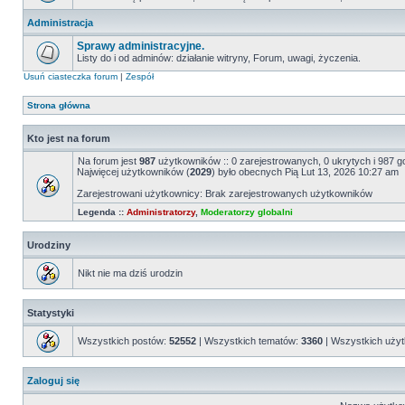
Administracja
Sprawy administracyjne.
Listy do i od adminów: działanie witryny, Forum, uwagi, życzenia.
Usuń ciasteczka forum
|
Zespół
Strona główna
Kto jest na forum
Na forum jest
987
użytkowników :: 0 zarejestrowanych, 0 ukrytych i 987 g
Najwięcej użytkowników (
2029
) było obecnych Pią Lut 13, 2026 10:27 am
Zarejestrowani użytkownicy: Brak zarejestrowanych użytkowników
Legenda ::
Administratorzy
,
Moderatorzy globalni
Urodziny
Nikt nie ma dziś urodzin
Statystyki
Wszystkich postów:
52552
| Wszystkich tematów:
3360
| Wszystkich uży
Zaloguj się