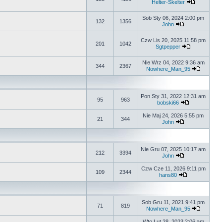
Helter-Skelter
Sob Sty 06, 2024 2:00 pm
132
1356
John
Czw Lis 20, 2025 11:58 pm
201
1042
Sgtpepper
Nie Wrz 04, 2022 9:36 am
344
2367
Nowhere_Man_95
Pon Sty 31, 2022 12:31 am
95
963
bobski66
Nie Maj 24, 2026 5:55 pm
21
344
John
Nie Gru 07, 2025 10:17 am
212
3394
John
Czw Cze 11, 2026 9:11 pm
109
2344
hans80
Sob Gru 11, 2021 9:41 pm
71
819
Nowhere_Man_95
Wto Lut 28, 2023 2:06 am