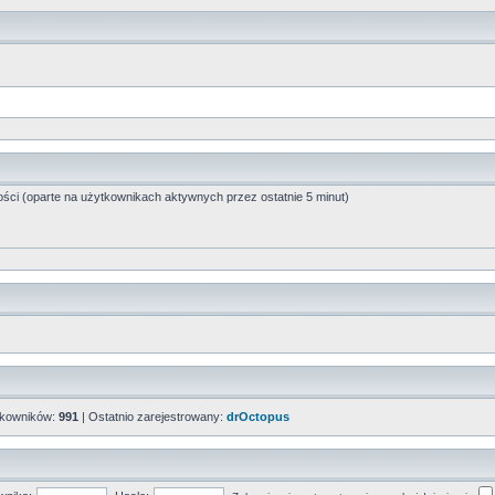
ości (oparte na użytkownikach aktywnych przez ostatnie 5 minut)
tkowników:
991
| Ostatnio zarejestrowany:
drOctopus