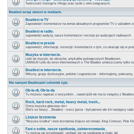
Twórczość George'a i Ringo oraz osób z nimi związanych.
Beatlesi wciąż obecni w mediach.
Beatlesi w TV
Zapowiedzi i komentarze na temat aktualnych programów TV z udziałem z
Beatlesi w radio.
zapowiedzi audycji, nasze komentarze i recnzje po audycjach radiowych
Beatlesi w prasie
zapowiedzi, informacje, recenzje i komentarze o tym, co ukazuje się w pra
Muzyka w internecie.
Linki do muzyki, do obrazów, artykułów poświęconych Beatlesom.
UWAGA! Linki do stron internetowych o The Beatles umieszczamy tylko na wi
Beatlesi w internecie.
Witryny, grupy dyskusyjne, polskie i zagraniczne - informujemy, polecamy,
Nie samymi Beatlesami człowiek żyje.
Ob-la-di, Ob-la-da
Tu możesz napisać o wszystkim ...nawet jeśli nie ma to związku z Beatles
Rock, hard rock, metal, heavy metal, trash...
Ostra muzyka gitarowa.<br>
She's so heavy ...Beatlesi - rzecz jasna - byli pierwsi ale ich następcy r
Lżejsze brzmienia
"Muzyka środka" i inne brzmienia lżejsze od metalu: King Crimson, Pink Floyd
Fani o sobie, nasze spotkania, zainteresowania_
Tu można się przedstawić, umówić się na spotkania w realu, itd.