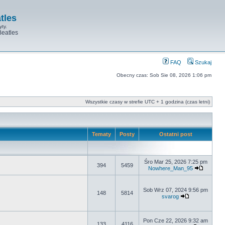
tles
yty.
Beatles
FAQ
Szukaj
Obecny czas: Sob Sie 08, 2026 1:06 pm
Wszystkie czasy w strefie UTC + 1 godzina (czas letni)
Tematy
Posty
Ostatni post
Śro Mar 25, 2026 7:25 pm
394
5459
Nowhere_Man_95
Sob Wrz 07, 2024 9:56 pm
148
5814
svarog
Pon Cze 22, 2026 9:32 am
133
4116