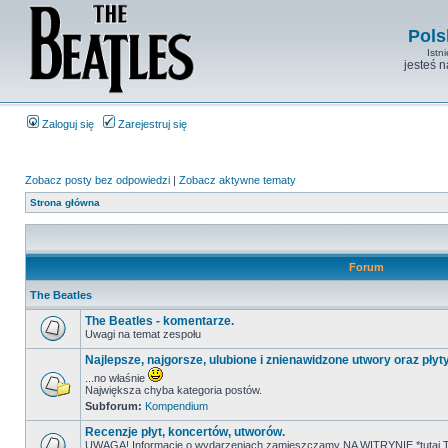
Pols
Istn
jesteś 
Zaloguj się
Zarejestruj się
Zobacz posty bez odpowiedzi
|
Zobacz aktywne tematy
Strona główna
Forum
The Beatles
The Beatles - komentarze.
Uwagi na temat zespołu
Najlepsze, najgorsze, ulubione i znienawidzone utwory oraz płyt
...no właśnie
Największa chyba kategoria postów.
Subforum:
Kompendium
Recenzje płyt, koncertów, utworów.
UWAGA! Informacje o wydarzeniach zamieszczamy NA WITRYNIE *tutaj T