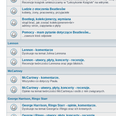
Recenzje książek umieszczamy w "Leksykonie Książek" na witrynie.
Ludzie z otoczenia Beatlesów
kobiety, żony, pracownicy, przyjaciele
Bootlegi, kolekcjonerzy, wymiana
skąd brać, jak zostać kolekcjonerem<br>
adresy stron, zapytania o płyty
Pomocy - mam pytanie dotyczące Beatlesów...
...zawsze ktoś odpowie
Lennon
Lennon - komentarze
Dyskusje na temat Johna Lennona
Lennon - utwory, płyty, koncerty - recenzje.
Recenzje twórczości Lennona oraz jego bliskich.
McCartney
McCartney - komentarze.
Wszystko co dotyczy Paula.
McCartney - utwory, płyty, koncerty - recenzje.
Opinie na temat twórczości McCartneya i osób z nim związanych.
George Harrison, Ringo Starr
George Harrison, Ringo Starr - opinie, komentarze.
Dyskusje na temat George'a i Ringo oraz ich krewnych.
George i Ringo - utwory, płyty, koncerty - recenzje.