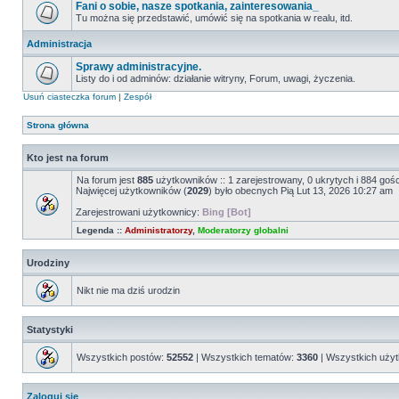
Fani o sobie, nasze spotkania, zainteresowania_
Tu można się przedstawić, umówić się na spotkania w realu, itd.
Administracja
Sprawy administracyjne.
Listy do i od adminów: działanie witryny, Forum, uwagi, życzenia.
Usuń ciasteczka forum
|
Zespół
Strona główna
Kto jest na forum
Na forum jest
885
użytkowników :: 1 zarejestrowany, 0 ukrytych i 884 goś
Najwięcej użytkowników (
2029
) było obecnych Pią Lut 13, 2026 10:27 am
Zarejestrowani użytkownicy:
Bing [Bot]
Legenda ::
Administratorzy
,
Moderatorzy globalni
Urodziny
Nikt nie ma dziś urodzin
Statystyki
Wszystkich postów:
52552
| Wszystkich tematów:
3360
| Wszystkich uży
Zaloguj się