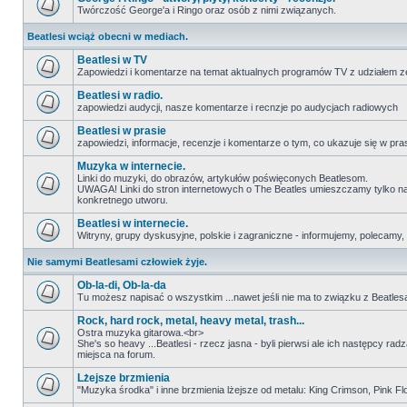
Twórczość George'a i Ringo oraz osób z nimi związanych.
Beatlesi wciąż obecni w mediach.
Beatlesi w TV
Zapowiedzi i komentarze na temat aktualnych programów TV z udziałem z
Beatlesi w radio.
zapowiedzi audycji, nasze komentarze i recnzje po audycjach radiowych
Beatlesi w prasie
zapowiedzi, informacje, recenzje i komentarze o tym, co ukazuje się w pra
Muzyka w internecie.
Linki do muzyki, do obrazów, artykułów poświęconych Beatlesom.
UWAGA! Linki do stron internetowych o The Beatles umieszczamy tylko na wi
konkretnego utworu.
Beatlesi w internecie.
Witryny, grupy dyskusyjne, polskie i zagraniczne - informujemy, polecamy,
Nie samymi Beatlesami człowiek żyje.
Ob-la-di, Ob-la-da
Tu możesz napisać o wszystkim ...nawet jeśli nie ma to związku z Beatles
Rock, hard rock, metal, heavy metal, trash...
Ostra muzyka gitarowa.<br>
She's so heavy ...Beatlesi - rzecz jasna - byli pierwsi ale ich następcy ra
miejsca na forum.
Lżejsze brzmienia
"Muzyka środka" i inne brzmienia lżejsze od metalu: King Crimson, Pink Floyd