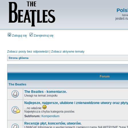
Pols
Istn
jesteś 
Zaloguj się
Zarejestruj się
Zobacz posty bez odpowiedzi
|
Zobacz aktywne tematy
Strona główna
Forum
The Beatles
The Beatles - komentarze.
Uwagi na temat zespołu
Najlepsze, najgorsze, ulubione i znienawidzone utwory oraz płyt
...no właśnie
Największa chyba kategoria postów.
Subforum:
Kompendium
Recenzje płyt, koncertów, utworów.
UWAGA! Informacje o wydarzeniach zamieszczamy NA WITRYNIE *tutaj T