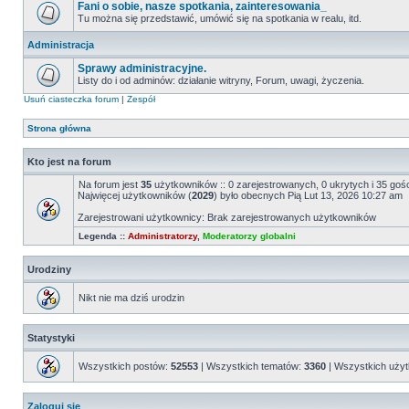
Fani o sobie, nasze spotkania, zainteresowania_
Tu można się przedstawić, umówić się na spotkania w realu, itd.
Administracja
Sprawy administracyjne.
Listy do i od adminów: działanie witryny, Forum, uwagi, życzenia.
Usuń ciasteczka forum
|
Zespół
Strona główna
Kto jest na forum
Na forum jest
35
użytkowników :: 0 zarejestrowanych, 0 ukrytych i 35 goś
Najwięcej użytkowników (
2029
) było obecnych Pią Lut 13, 2026 10:27 am
Zarejestrowani użytkownicy: Brak zarejestrowanych użytkowników
Legenda ::
Administratorzy
,
Moderatorzy globalni
Urodziny
Nikt nie ma dziś urodzin
Statystyki
Wszystkich postów:
52553
| Wszystkich tematów:
3360
| Wszystkich uży
Zaloguj się