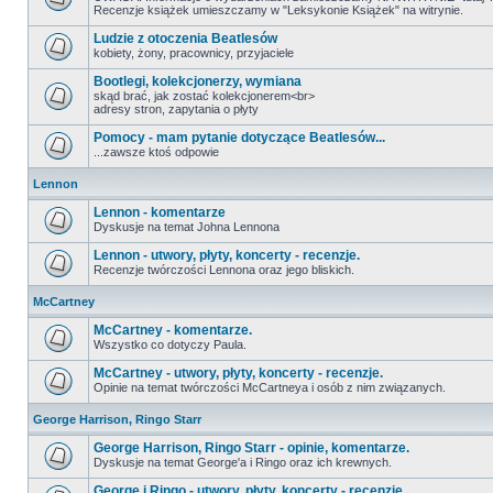
Recenzje książek umieszczamy w "Leksykonie Książek" na witrynie.
Ludzie z otoczenia Beatlesów
kobiety, żony, pracownicy, przyjaciele
Bootlegi, kolekcjonerzy, wymiana
skąd brać, jak zostać kolekcjonerem<br>
adresy stron, zapytania o płyty
Pomocy - mam pytanie dotyczące Beatlesów...
...zawsze ktoś odpowie
Lennon
Lennon - komentarze
Dyskusje na temat Johna Lennona
Lennon - utwory, płyty, koncerty - recenzje.
Recenzje twórczości Lennona oraz jego bliskich.
McCartney
McCartney - komentarze.
Wszystko co dotyczy Paula.
McCartney - utwory, płyty, koncerty - recenzje.
Opinie na temat twórczości McCartneya i osób z nim związanych.
George Harrison, Ringo Starr
George Harrison, Ringo Starr - opinie, komentarze.
Dyskusje na temat George'a i Ringo oraz ich krewnych.
George i Ringo - utwory, płyty, koncerty - recenzje.