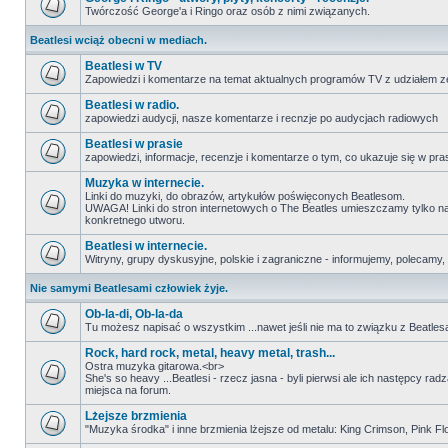
Twórczość George'a i Ringo oraz osób z nimi związanych.
Beatlesi wciąż obecni w mediach.
Beatlesi w TV
Zapowiedzi i komentarze na temat aktualnych programów TV z udziałem z
Beatlesi w radio.
zapowiedzi audycji, nasze komentarze i recnzje po audycjach radiowych
Beatlesi w prasie
zapowiedzi, informacje, recenzje i komentarze o tym, co ukazuje się w pra
Muzyka w internecie.
Linki do muzyki, do obrazów, artykułów poświęconych Beatlesom.
UWAGA! Linki do stron internetowych o The Beatles umieszczamy tylko na wi
konkretnego utworu.
Beatlesi w internecie.
Witryny, grupy dyskusyjne, polskie i zagraniczne - informujemy, polecamy,
Nie samymi Beatlesami człowiek żyje.
Ob-la-di, Ob-la-da
Tu możesz napisać o wszystkim ...nawet jeśli nie ma to związku z Beatles
Rock, hard rock, metal, heavy metal, trash...
Ostra muzyka gitarowa.<br>
She's so heavy ...Beatlesi - rzecz jasna - byli pierwsi ale ich następcy ra
miejsca na forum.
Lżejsze brzmienia
"Muzyka środka" i inne brzmienia lżejsze od metalu: King Crimson, Pink Floyd