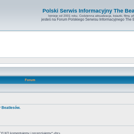
Polski Serwis Informacyjny The Bea
Istnieje od 2001 roku. Codzienna aktualizacja, ksiazki, filmy, pl
jesteś na Forum Polskiego Serwisu Informacyjnego The 
Forum
y Beatlesów.
YLKO komentujemy i recenzjujemy*.<br>