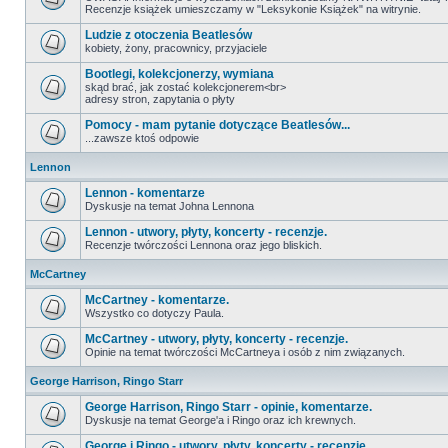
Recenzje książek umieszczamy w "Leksykonie Książek" na witrynie.
Ludzie z otoczenia Beatlesów
kobiety, żony, pracownicy, przyjaciele
Bootlegi, kolekcjonerzy, wymiana
skąd brać, jak zostać kolekcjonerem<br>
adresy stron, zapytania o płyty
Pomocy - mam pytanie dotyczące Beatlesów...
...zawsze ktoś odpowie
Lennon
Lennon - komentarze
Dyskusje na temat Johna Lennona
Lennon - utwory, płyty, koncerty - recenzje.
Recenzje twórczości Lennona oraz jego bliskich.
McCartney
McCartney - komentarze.
Wszystko co dotyczy Paula.
McCartney - utwory, płyty, koncerty - recenzje.
Opinie na temat twórczości McCartneya i osób z nim związanych.
George Harrison, Ringo Starr
George Harrison, Ringo Starr - opinie, komentarze.
Dyskusje na temat George'a i Ringo oraz ich krewnych.
George i Ringo - utwory, płyty, koncerty - recenzje.