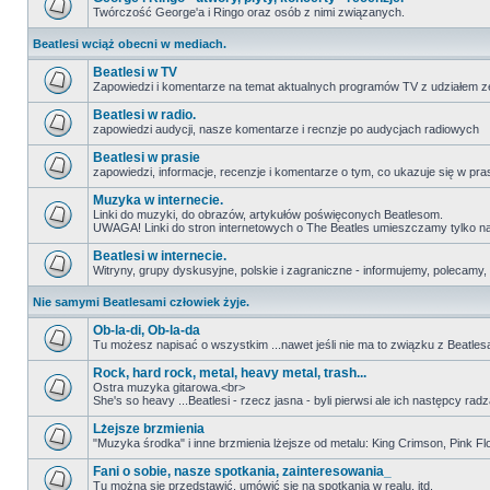
Twórczość George'a i Ringo oraz osób z nimi związanych.
Beatlesi wciąż obecni w mediach.
Beatlesi w TV
Zapowiedzi i komentarze na temat aktualnych programów TV z udziałem z
Beatlesi w radio.
zapowiedzi audycji, nasze komentarze i recnzje po audycjach radiowych
Beatlesi w prasie
zapowiedzi, informacje, recenzje i komentarze o tym, co ukazuje się w pra
Muzyka w internecie.
Linki do muzyki, do obrazów, artykułów poświęconych Beatlesom.
UWAGA! Linki do stron internetowych o The Beatles umieszczamy tylko na wi
Beatlesi w internecie.
Witryny, grupy dyskusyjne, polskie i zagraniczne - informujemy, polecamy,
Nie samymi Beatlesami człowiek żyje.
Ob-la-di, Ob-la-da
Tu możesz napisać o wszystkim ...nawet jeśli nie ma to związku z Beatles
Rock, hard rock, metal, heavy metal, trash...
Ostra muzyka gitarowa.<br>
She's so heavy ...Beatlesi - rzecz jasna - byli pierwsi ale ich następcy r
Lżejsze brzmienia
"Muzyka środka" i inne brzmienia lżejsze od metalu: King Crimson, Pink Floyd
Fani o sobie, nasze spotkania, zainteresowania_
Tu można się przedstawić, umówić się na spotkania w realu, itd.