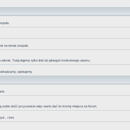
espołu.
sie na temat zespołu
trnie. Tutaj dajemy tylko linki do jakiegoś konkretnego utworu.
 odradzamy, opiniujemy.
ami.
adzą sobie dość przyzwoicie więc warto dać im trochę miejsca na forum.
... i inni.