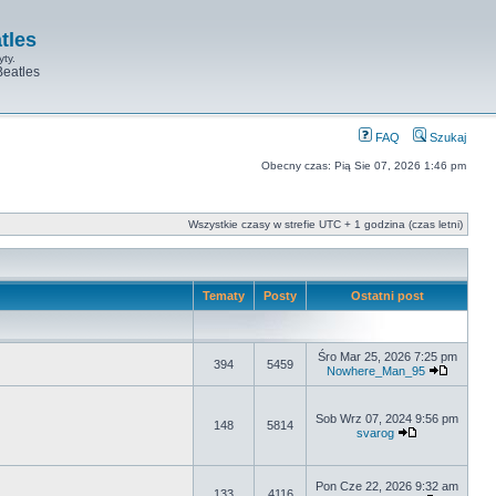
tles
yty.
Beatles
FAQ
Szukaj
Obecny czas: Pią Sie 07, 2026 1:46 pm
Wszystkie czasy w strefie UTC + 1 godzina (czas letni)
Tematy
Posty
Ostatni post
Śro Mar 25, 2026 7:25 pm
394
5459
Nowhere_Man_95
Sob Wrz 07, 2024 9:56 pm
148
5814
svarog
Pon Cze 22, 2026 9:32 am
133
4116