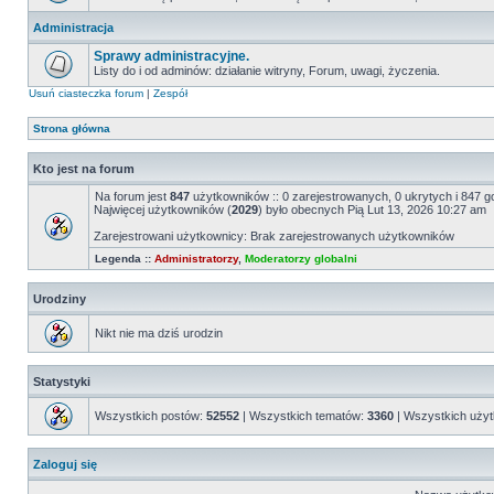
Administracja
Sprawy administracyjne.
Listy do i od adminów: działanie witryny, Forum, uwagi, życzenia.
Usuń ciasteczka forum
|
Zespół
Strona główna
Kto jest na forum
Na forum jest
847
użytkowników :: 0 zarejestrowanych, 0 ukrytych i 847 g
Najwięcej użytkowników (
2029
) było obecnych Pią Lut 13, 2026 10:27 am
Zarejestrowani użytkownicy: Brak zarejestrowanych użytkowników
Legenda ::
Administratorzy
,
Moderatorzy globalni
Urodziny
Nikt nie ma dziś urodzin
Statystyki
Wszystkich postów:
52552
| Wszystkich tematów:
3360
| Wszystkich uży
Zaloguj się