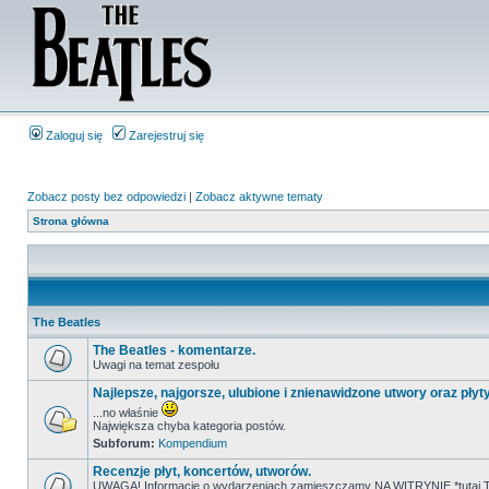
Zaloguj się
Zarejestruj się
Zobacz posty bez odpowiedzi
|
Zobacz aktywne tematy
Strona główna
The Beatles
The Beatles - komentarze.
Uwagi na temat zespołu
Najlepsze, najgorsze, ulubione i znienawidzone utwory oraz płyt
...no właśnie
Największa chyba kategoria postów.
Subforum:
Kompendium
Recenzje płyt, koncertów, utworów.
UWAGA! Informacje o wydarzeniach zamieszczamy NA WITRYNIE *tutaj T