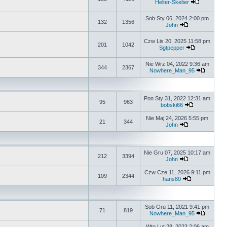
Helter-Skelter
Sob Sty 06, 2024 2:00 pm
132
1356
John
Czw Lis 20, 2025 11:58 pm
201
1042
Sgtpepper
Nie Wrz 04, 2022 9:36 am
344
2367
Nowhere_Man_95
Pon Sty 31, 2022 12:31 am
95
963
bobski66
Nie Maj 24, 2026 5:55 pm
21
344
John
Nie Gru 07, 2025 10:17 am
212
3394
John
Czw Cze 11, 2026 9:11 pm
109
2344
hans80
Sob Gru 11, 2021 9:41 pm
71
819
Nowhere_Man_95
Wto Lut 28, 2023 2:06 am