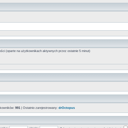
ości (oparte na użytkownikach aktywnych przez ostatnie 5 minut)
tkowników:
991
| Ostatnio zarejestrowany:
drOctopus