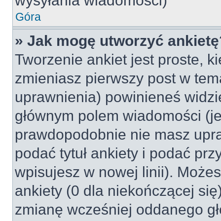
wysyłania wiadomości)
Góra
» Jak mogę utworzyć ankietę
Tworzenie ankiet jest proste, k
zmieniasz pierwszy post w tem
uprawnienia) powinieneś widzi
głównym polem wiadomości (jeśl
prawdopodobnie nie masz upraw
podać tytuł ankiety i podać pr
wpisujesz w nowej linii). Może
ankiety (0 dla niekończącej si
zmianę wcześniej oddanego gł