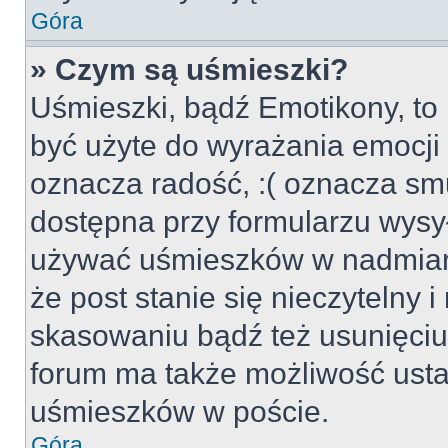
Góra
» Czym są uśmieszki?
Uśmieszki, bądź Emotikony, to 
być użyte do wyrażania emocji p
oznacza radość, :( oznacza smu
dostępna przy formularzu wysył
używać uśmieszków w nadmiar
że post stanie się nieczytelny 
skasowaniu bądź też usunięciu 
forum ma także możliwość usta
uśmieszków w poście.
Góra