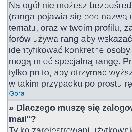
Na ogół nie możesz bezpośredn
(ranga pojawia się pod nazwą 
tematu, oraz w twoim profilu, 
forów używa rang aby wskazać l
identyfikować konkretne osoby,
mogą mieć specjalną rangę. Pr
tylko po to, aby otrzymać wyżs
w takim przypadku po prostu rę
Góra
» Dlaczego muszę się zalogow
mail"?
Tylko zarejestrowani użytkown