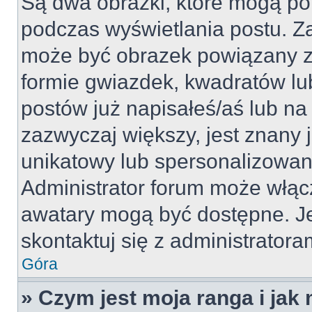
Są dwa obrazki, które mogą po
podczas wyświetlania postu. Za
może być obrazek powiązany z
formie gwiazdek, kwadratów lu
postów już napisałeś/aś lub na 
zazwyczaj większy, jest znany j
unikatowy lub spersonalizowan
Administrator forum może włąc
awatary mogą być dostępne. J
skontaktuj się z administratoram
Góra
» Czym jest moja ranga i jak