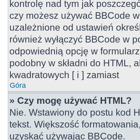
kontrolę nad tym jak poszczeg
czy możesz używać BBCode w s
uzależnione od ustawień okreś
również wyłączyć BBCode w po
odpowiednią opcję w formularz
podobny w składni do HTML, al
kwadratowych [ i ] zamiast
Góra
» Czy mogę używać HTML?
Nie. Wstawiony do postu kod H
tekst. Większość formatowani
uzyskać używając BBCode.