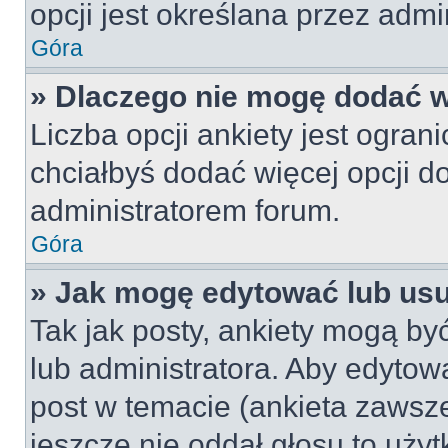
opcji jest określana przez admin
Góra
» Dlaczego nie mogę dodać wi
Liczba opcji ankiety jest ogran
chciałbyś dodać więcej opcji do
administratorem forum.
Góra
» Jak mogę edytować lub us
Tak jak posty, ankiety mogą by
lub administratora. Aby edyto
post w temacie (ankieta zawsze 
jeszcze nie oddał głosu to uży