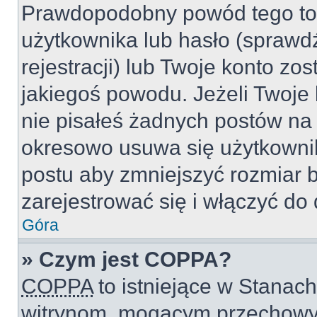
Prawdopodobny powód tego to
użytkownika lub hasło (sprawdź
rejestracji) lub Twoje konto zo
jakiegoś powodu. Jeżeli Twoje 
nie pisałeś żadnych postów na
okresowo usuwa się użytkownik
postu aby zmniejszyć rozmiar 
zarejestrować się i włączyć do 
Góra
» Czym jest COPPA?
COPPA
to istniejące w Stanac
witrynom, mogącym przechowy