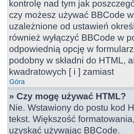
kontrolę nad tym jak poszczeg
czy możesz używać BBCode w s
uzależnione od ustawień okreś
również wyłączyć BBCode w po
odpowiednią opcję w formularz
podobny w składni do HTML, al
kwadratowych [ i ] zamiast
Góra
» Czy mogę używać HTML?
Nie. Wstawiony do postu kod H
tekst. Większość formatowani
uzyskać używając BBCode.