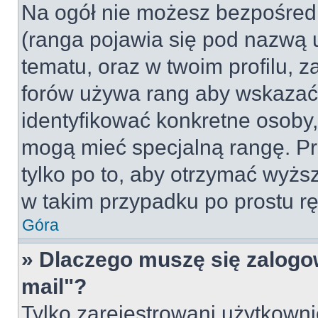
Na ogół nie możesz bezpośredn
(ranga pojawia się pod nazwą 
tematu, oraz w twoim profilu, 
forów używa rang aby wskazać l
identyfikować konkretne osoby,
mogą mieć specjalną rangę. Pr
tylko po to, aby otrzymać wyżs
w takim przypadku po prostu rę
Góra
» Dlaczego muszę się zalogow
mail"?
Tylko zarejestrowani użytkown