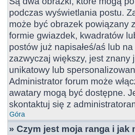
Są dwa obrazki, które mogą po
podczas wyświetlania postu. Za
może być obrazek powiązany z
formie gwiazdek, kwadratów lu
postów już napisałeś/aś lub na 
zazwyczaj większy, jest znany j
unikatowy lub spersonalizowan
Administrator forum może włąc
awatary mogą być dostępne. J
skontaktuj się z administratoram
Góra
» Czym jest moja ranga i jak