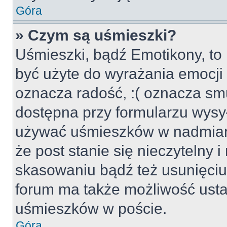
Góra
» Czym są uśmieszki?
Uśmieszki, bądź Emotikony, to 
być użyte do wyrażania emocji p
oznacza radość, :( oznacza smu
dostępna przy formularzu wysył
używać uśmieszków w nadmiar
że post stanie się nieczytelny 
skasowaniu bądź też usunięciu 
forum ma także możliwość usta
uśmieszków w poście.
Góra