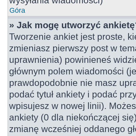
wysyłania wiadomości)
Góra
» Jak mogę utworzyć ankietę
Tworzenie ankiet jest proste, k
zmieniasz pierwszy post w tem
uprawnienia) powinieneś widzi
głównym polem wiadomości (jeśl
prawdopodobnie nie masz upraw
podać tytuł ankiety i podać pr
wpisujesz w nowej linii). Może
ankiety (0 dla niekończącej si
zmianę wcześniej oddanego gł