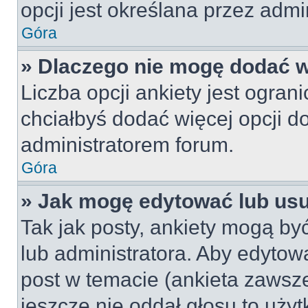
opcji jest określana przez admin
Góra
» Dlaczego nie mogę dodać wi
Liczba opcji ankiety jest ogran
chciałbyś dodać więcej opcji do
administratorem forum.
Góra
» Jak mogę edytować lub us
Tak jak posty, ankiety mogą by
lub administratora. Aby edyto
post w temacie (ankieta zawsze 
jeszcze nie oddał głosu to uży