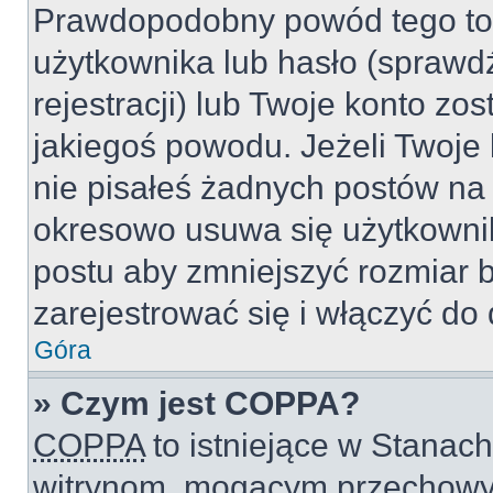
Prawdopodobny powód tego to
użytkownika lub hasło (sprawdź
rejestracji) lub Twoje konto zo
jakiegoś powodu. Jeżeli Twoje 
nie pisałeś żadnych postów na
okresowo usuwa się użytkownik
postu aby zmniejszyć rozmiar 
zarejestrować się i włączyć do 
Góra
» Czym jest COPPA?
COPPA
to istniejące w Stanac
witrynom, mogącym przechowy