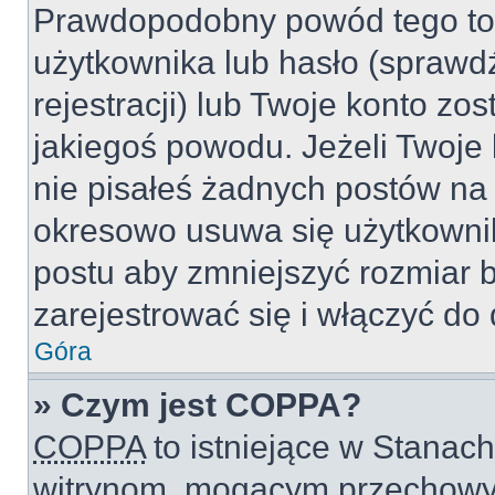
Prawdopodobny powód tego to
użytkownika lub hasło (sprawdź
rejestracji) lub Twoje konto zo
jakiegoś powodu. Jeżeli Twoje 
nie pisałeś żadnych postów na
okresowo usuwa się użytkownik
postu aby zmniejszyć rozmiar 
zarejestrować się i włączyć do 
Góra
» Czym jest COPPA?
COPPA
to istniejące w Stanac
witrynom, mogącym przechowy