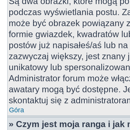
Są dwa obrazki, które mogą po
podczas wyświetlania postu. Za
może być obrazek powiązany z
formie gwiazdek, kwadratów lu
postów już napisałeś/aś lub na 
zazwyczaj większy, jest znany j
unikatowy lub spersonalizowan
Administrator forum może włąc
awatary mogą być dostępne. J
skontaktuj się z administratoram
Góra
» Czym jest moja ranga i jak