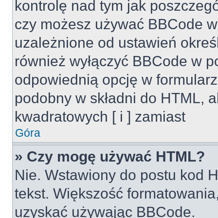
kontrolę nad tym jak poszczeg
czy możesz używać BBCode w s
uzależnione od ustawień okreś
również wyłączyć BBCode w po
odpowiednią opcję w formularz
podobny w składni do HTML, al
kwadratowych [ i ] zamiast
Góra
» Czy mogę używać HTML?
Nie. Wstawiony do postu kod H
tekst. Większość formatowani
uzyskać używając BBCode.