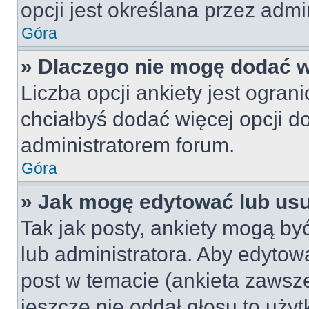
opcji jest określana przez admin
Góra
» Dlaczego nie mogę dodać wi
Liczba opcji ankiety jest ogran
chciałbyś dodać więcej opcji do
administratorem forum.
Góra
» Jak mogę edytować lub us
Tak jak posty, ankiety mogą by
lub administratora. Aby edyto
post w temacie (ankieta zawsze 
jeszcze nie oddał głosu to uży