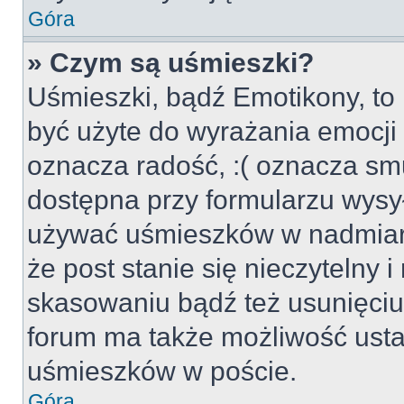
Góra
» Czym są uśmieszki?
Uśmieszki, bądź Emotikony, to 
być użyte do wyrażania emocji p
oznacza radość, :( oznacza smu
dostępna przy formularzu wysył
używać uśmieszków w nadmiar
że post stanie się nieczytelny 
skasowaniu bądź też usunięciu 
forum ma także możliwość usta
uśmieszków w poście.
Góra