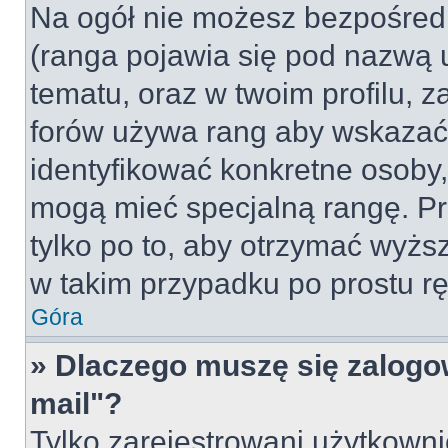
Na ogół nie możesz bezpośredn
(ranga pojawia się pod nazwą 
tematu, oraz w twoim profilu, 
forów używa rang aby wskazać l
identyfikować konkretne osoby,
mogą mieć specjalną rangę. Pr
tylko po to, aby otrzymać wyżs
w takim przypadku po prostu rę
Góra
» Dlaczego muszę się zalogow
mail"?
Tylko zarejestrowani użytkown