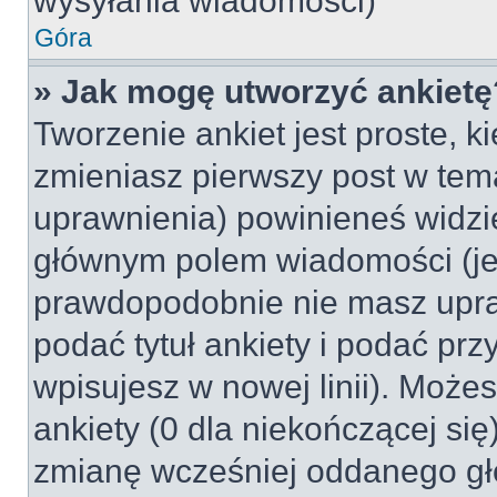
wysyłania wiadomości)
Góra
» Jak mogę utworzyć ankietę
Tworzenie ankiet jest proste, k
zmieniasz pierwszy post w tem
uprawnienia) powinieneś widzi
głównym polem wiadomości (jeśl
prawdopodobnie nie masz upraw
podać tytuł ankiety i podać pr
wpisujesz w nowej linii). Może
ankiety (0 dla niekończącej si
zmianę wcześniej oddanego gł