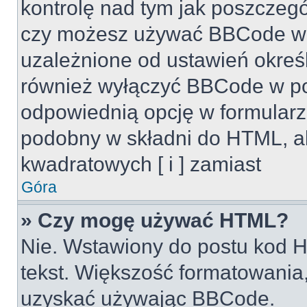
kontrolę nad tym jak poszczeg
czy możesz używać BBCode w s
uzależnione od ustawień okreś
również wyłączyć BBCode w po
odpowiednią opcję w formularz
podobny w składni do HTML, al
kwadratowych [ i ] zamiast
Góra
» Czy mogę używać HTML?
Nie. Wstawiony do postu kod H
tekst. Większość formatowani
uzyskać używając BBCode.