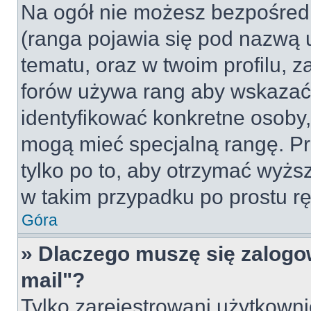
Na ogół nie możesz bezpośredn
(ranga pojawia się pod nazwą 
tematu, oraz w twoim profilu, 
forów używa rang aby wskazać l
identyfikować konkretne osoby,
mogą mieć specjalną rangę. Pr
tylko po to, aby otrzymać wyżs
w takim przypadku po prostu rę
Góra
» Dlaczego muszę się zalogow
mail"?
Tylko zarejestrowani użytkown