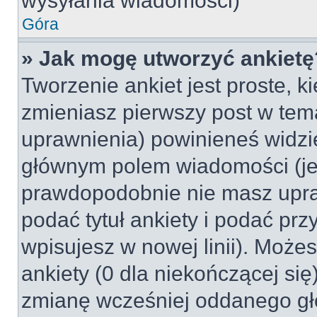
wysyłania wiadomości)
Góra
» Jak mogę utworzyć ankietę
Tworzenie ankiet jest proste, k
zmieniasz pierwszy post w tem
uprawnienia) powinieneś widzi
głównym polem wiadomości (jeśl
prawdopodobnie nie masz upraw
podać tytuł ankiety i podać pr
wpisujesz w nowej linii). Może
ankiety (0 dla niekończącej si
zmianę wcześniej oddanego gł