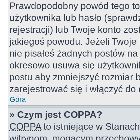
Prawdopodobny powód tego to
użytkownika lub hasło (sprawdź
rejestracji) lub Twoje konto zo
jakiegoś powodu. Jeżeli Twoje 
nie pisałeś żadnych postów na
okresowo usuwa się użytkownik
postu aby zmniejszyć rozmiar 
zarejestrować się i włączyć do 
Góra
» Czym jest COPPA?
COPPA
to istniejące w Stanac
witrynom, mogącym przechowy