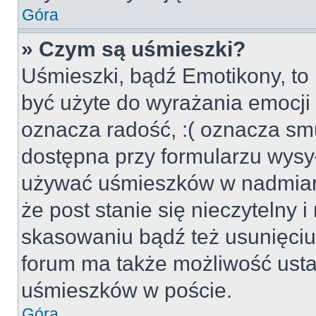
Góra
» Czym są uśmieszki?
Uśmieszki, bądź Emotikony, to 
być użyte do wyrażania emocji p
oznacza radość, :( oznacza smu
dostępna przy formularzu wysył
używać uśmieszków w nadmiar
że post stanie się nieczytelny 
skasowaniu bądź też usunięciu 
forum ma także możliwość usta
uśmieszków w poście.
Góra