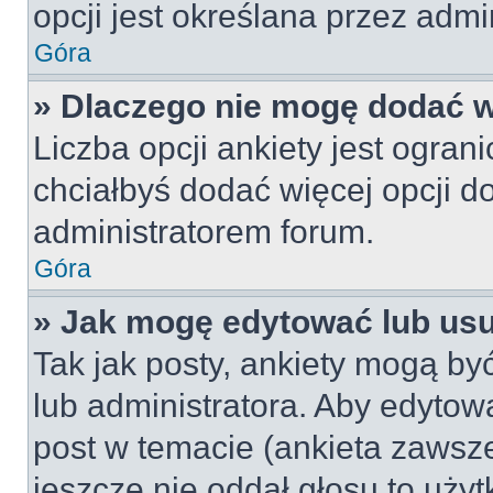
opcji jest określana przez admin
Góra
» Dlaczego nie mogę dodać wi
Liczba opcji ankiety jest ogran
chciałbyś dodać więcej opcji do
administratorem forum.
Góra
» Jak mogę edytować lub us
Tak jak posty, ankiety mogą by
lub administratora. Aby edyto
post w temacie (ankieta zawsze 
jeszcze nie oddał głosu to uży