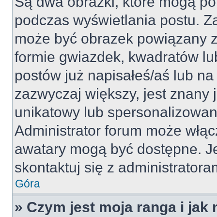
Są dwa obrazki, które mogą po
podczas wyświetlania postu. Za
może być obrazek powiązany z
formie gwiazdek, kwadratów lu
postów już napisałeś/aś lub na 
zazwyczaj większy, jest znany j
unikatowy lub spersonalizowan
Administrator forum może włąc
awatary mogą być dostępne. J
skontaktuj się z administratoram
Góra
» Czym jest moja ranga i jak