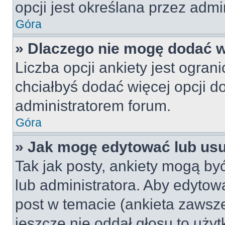
opcji jest określana przez admin
Góra
» Dlaczego nie mogę dodać wi
Liczba opcji ankiety jest ogran
chciałbyś dodać więcej opcji do
administratorem forum.
Góra
» Jak mogę edytować lub us
Tak jak posty, ankiety mogą by
lub administratora. Aby edyto
post w temacie (ankieta zawsze 
jeszcze nie oddał głosu to uży