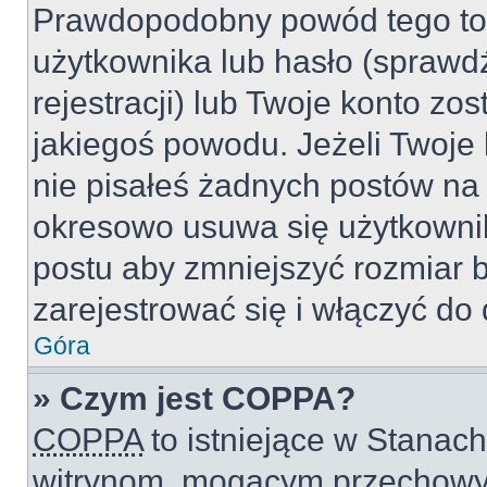
Prawdopodobny powód tego to
użytkownika lub hasło (sprawdź
rejestracji) lub Twoje konto zo
jakiegoś powodu. Jeżeli Twoje 
nie pisałeś żadnych postów na
okresowo usuwa się użytkownik
postu aby zmniejszyć rozmiar 
zarejestrować się i włączyć do 
Góra
» Czym jest COPPA?
COPPA
to istniejące w Stanac
witrynom, mogącym przechowy