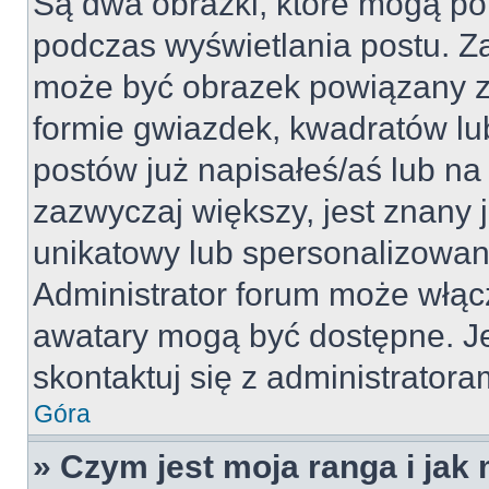
Są dwa obrazki, które mogą po
podczas wyświetlania postu. Za
może być obrazek powiązany z
formie gwiazdek, kwadratów lu
postów już napisałeś/aś lub na 
zazwyczaj większy, jest znany j
unikatowy lub spersonalizowan
Administrator forum może włąc
awatary mogą być dostępne. J
skontaktuj się z administratoram
Góra
» Czym jest moja ranga i jak