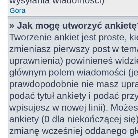
wysyłania wiadomości)
Góra
» Jak mogę utworzyć ankietę
Tworzenie ankiet jest proste, k
zmieniasz pierwszy post w tem
uprawnienia) powinieneś widzi
głównym polem wiadomości (jeśl
prawdopodobnie nie masz upraw
podać tytuł ankiety i podać pr
wpisujesz w nowej linii). Może
ankiety (0 dla niekończącej si
zmianę wcześniej oddanego gł