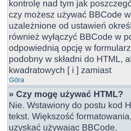
kontrolę nad tym jak poszczeg
czy możesz używać BBCode w s
uzależnione od ustawień okreś
również wyłączyć BBCode w po
odpowiednią opcję w formularz
podobny w składni do HTML, al
kwadratowych [ i ] zamiast
Góra
» Czy mogę używać HTML?
Nie. Wstawiony do postu kod H
tekst. Większość formatowani
uzyskać używając BBCode.