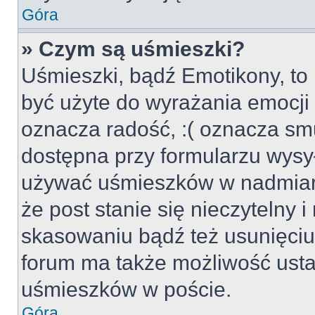
Góra
» Czym są uśmieszki?
Uśmieszki, bądź Emotikony, to 
być użyte do wyrażania emocji p
oznacza radość, :( oznacza smu
dostępna przy formularzu wysył
używać uśmieszków w nadmiar
że post stanie się nieczytelny 
skasowaniu bądź też usunięciu 
forum ma także możliwość usta
uśmieszków w poście.
Góra