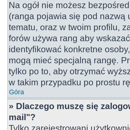
Na ogół nie możesz bezpośredn
(ranga pojawia się pod nazwą 
tematu, oraz w twoim profilu, 
forów używa rang aby wskazać l
identyfikować konkretne osoby,
mogą mieć specjalną rangę. Pr
tylko po to, aby otrzymać wyżs
w takim przypadku po prostu rę
Góra
» Dlaczego muszę się zalogow
mail"?
Tylko zarejestrowani użytkown