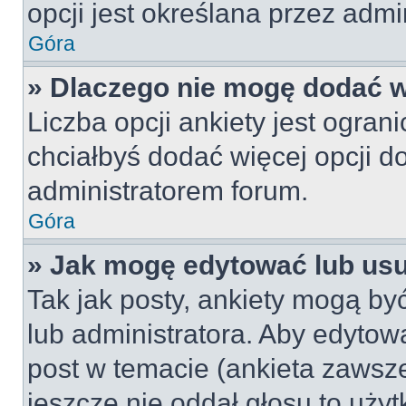
opcji jest określana przez admin
Góra
» Dlaczego nie mogę dodać wi
Liczba opcji ankiety jest ogran
chciałbyś dodać więcej opcji do
administratorem forum.
Góra
» Jak mogę edytować lub us
Tak jak posty, ankiety mogą by
lub administratora. Aby edyto
post w temacie (ankieta zawsze 
jeszcze nie oddał głosu to uży