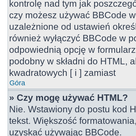
kontrolę nad tym jak poszczeg
czy możesz używać BBCode w s
uzależnione od ustawień okreś
również wyłączyć BBCode w po
odpowiednią opcję w formularz
podobny w składni do HTML, al
kwadratowych [ i ] zamiast
Góra
» Czy mogę używać HTML?
Nie. Wstawiony do postu kod H
tekst. Większość formatowani
uzyskać używając BBCode.