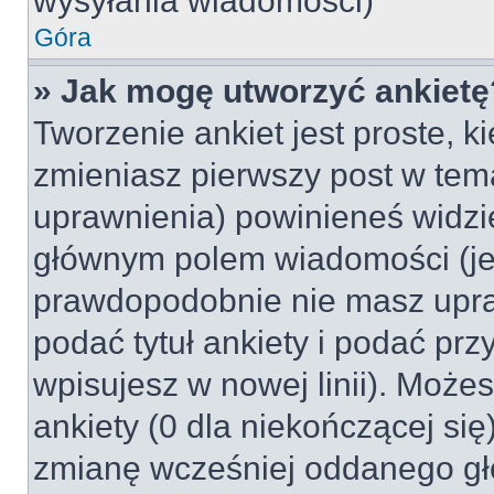
wysyłania wiadomości)
Góra
» Jak mogę utworzyć ankietę
Tworzenie ankiet jest proste, k
zmieniasz pierwszy post w tem
uprawnienia) powinieneś widzi
głównym polem wiadomości (jeśl
prawdopodobnie nie masz upraw
podać tytuł ankiety i podać pr
wpisujesz w nowej linii). Może
ankiety (0 dla niekończącej si
zmianę wcześniej oddanego gł