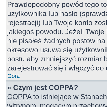
Prawdopodobny powód tego to
użytkownika lub hasło (sprawdź
rejestracji) lub Twoje konto zo
jakiegoś powodu. Jeżeli Twoje 
nie pisałeś żadnych postów na
okresowo usuwa się użytkownik
postu aby zmniejszyć rozmiar 
zarejestrować się i włączyć do 
Góra
» Czym jest COPPA?
COPPA
to istniejące w Stanac
witrynom, mogącym przechowy