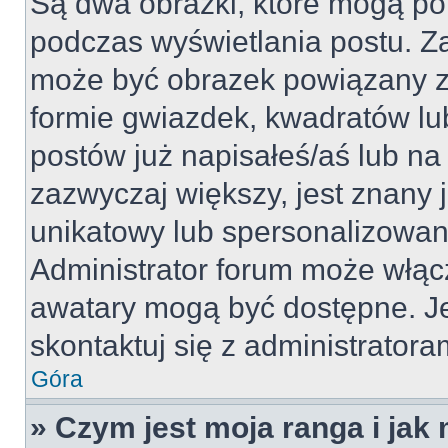
Są dwa obrazki, które mogą po
podczas wyświetlania postu. Za
może być obrazek powiązany z
formie gwiazdek, kwadratów lu
postów już napisałeś/aś lub na 
zazwyczaj większy, jest znany j
unikatowy lub spersonalizowan
Administrator forum może włąc
awatary mogą być dostępne. J
skontaktuj się z administratoram
Góra
» Czym jest moja ranga i jak