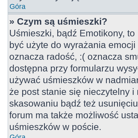
Góra
» Czym są uśmieszki?
Uśmieszki, bądź Emotikony, to 
być użyte do wyrażania emocji p
oznacza radość, :( oznacza smu
dostępna przy formularzu wysył
używać uśmieszków w nadmiar
że post stanie się nieczytelny 
skasowaniu bądź też usunięciu 
forum ma także możliwość usta
uśmieszków w poście.
Góra