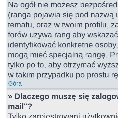
Na ogół nie możesz bezpośredn
(ranga pojawia się pod nazwą 
tematu, oraz w twoim profilu, 
forów używa rang aby wskazać l
identyfikować konkretne osoby,
mogą mieć specjalną rangę. Pr
tylko po to, aby otrzymać wyżs
w takim przypadku po prostu rę
Góra
» Dlaczego muszę się zalogow
mail"?
Tylko zarejestrowani użytkown