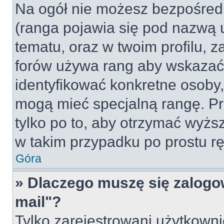
Na ogół nie możesz bezpośredn
(ranga pojawia się pod nazwą 
tematu, oraz w twoim profilu, 
forów używa rang aby wskazać l
identyfikować konkretne osoby,
mogą mieć specjalną rangę. Pr
tylko po to, aby otrzymać wyżs
w takim przypadku po prostu rę
Góra
» Dlaczego muszę się zalogow
mail"?
Tylko zarejestrowani użytkown