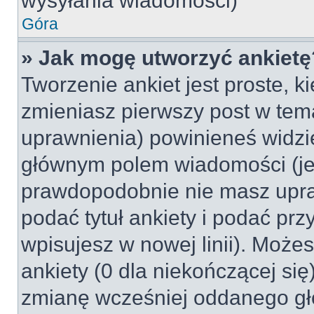
wysyłania wiadomości)
Góra
» Jak mogę utworzyć ankietę
Tworzenie ankiet jest proste, k
zmieniasz pierwszy post w tem
uprawnienia) powinieneś widzi
głównym polem wiadomości (jeśl
prawdopodobnie nie masz upraw
podać tytuł ankiety i podać pr
wpisujesz w nowej linii). Może
ankiety (0 dla niekończącej si
zmianę wcześniej oddanego gł