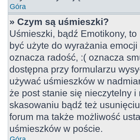
Góra
» Czym są uśmieszki?
Uśmieszki, bądź Emotikony, to 
być użyte do wyrażania emocji p
oznacza radość, :( oznacza smu
dostępna przy formularzu wysył
używać uśmieszków w nadmiar
że post stanie się nieczytelny 
skasowaniu bądź też usunięciu 
forum ma także możliwość usta
uśmieszków w poście.
Góra