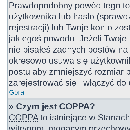
Prawdopodobny powód tego to
użytkownika lub hasło (sprawdź
rejestracji) lub Twoje konto zo
jakiegoś powodu. Jeżeli Twoje 
nie pisałeś żadnych postów na
okresowo usuwa się użytkownik
postu aby zmniejszyć rozmiar 
zarejestrować się i włączyć do 
Góra
» Czym jest COPPA?
COPPA
to istniejące w Stanac
witrynom, mogącym przechowy