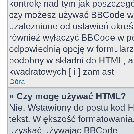
kontrolę nad tym jak poszczeg
czy możesz używać BBCode w s
uzależnione od ustawień okreś
również wyłączyć BBCode w po
odpowiednią opcję w formularz
podobny w składni do HTML, al
kwadratowych [ i ] zamiast
Góra
» Czy mogę używać HTML?
Nie. Wstawiony do postu kod H
tekst. Większość formatowani
uzyskać używając BBCode.