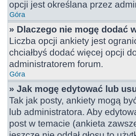
opcji jest określana przez admin
Góra
» Dlaczego nie mogę dodać wi
Liczba opcji ankiety jest ogran
chciałbyś dodać więcej opcji do
administratorem forum.
Góra
» Jak mogę edytować lub us
Tak jak posty, ankiety mogą by
lub administratora. Aby edyto
post w temacie (ankieta zawsze 
jeszcze nie oddał głosu to uży