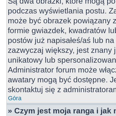
Są dwa obrazki, które mogą po
podczas wyświetlania postu. Za
może być obrazek powiązany z
formie gwiazdek, kwadratów lu
postów już napisałeś/aś lub na 
zazwyczaj większy, jest znany j
unikatowy lub spersonalizowan
Administrator forum może włąc
awatary mogą być dostępne. J
skontaktuj się z administratoram
Góra
» Czym jest moja ranga i jak