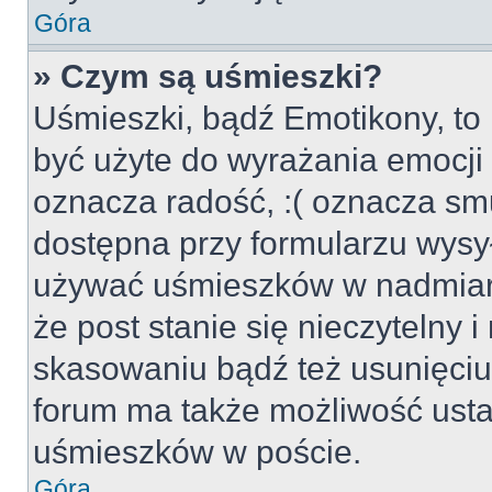
Góra
» Czym są uśmieszki?
Uśmieszki, bądź Emotikony, to 
być użyte do wyrażania emocji p
oznacza radość, :( oznacza smu
dostępna przy formularzu wysył
używać uśmieszków w nadmiar
że post stanie się nieczytelny 
skasowaniu bądź też usunięciu 
forum ma także możliwość usta
uśmieszków w poście.
Góra