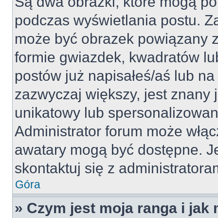
Są dwa obrazki, które mogą po
podczas wyświetlania postu. Za
może być obrazek powiązany z
formie gwiazdek, kwadratów lu
postów już napisałeś/aś lub na 
zazwyczaj większy, jest znany j
unikatowy lub spersonalizowan
Administrator forum może włąc
awatary mogą być dostępne. J
skontaktuj się z administratoram
Góra
» Czym jest moja ranga i jak