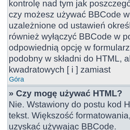
kontrolę nad tym jak poszczeg
czy możesz używać BBCode w s
uzależnione od ustawień okreś
również wyłączyć BBCode w po
odpowiednią opcję w formularz
podobny w składni do HTML, al
kwadratowych [ i ] zamiast
Góra
» Czy mogę używać HTML?
Nie. Wstawiony do postu kod H
tekst. Większość formatowani
uzyskać używając BBCode.