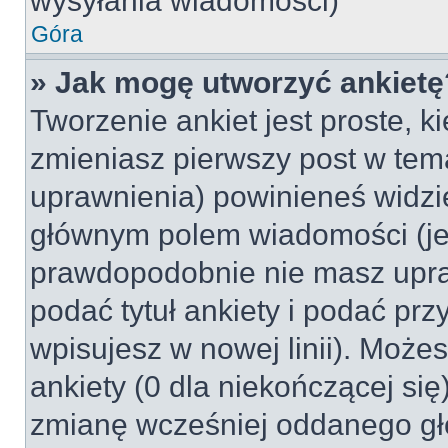
wysyłania wiadomości)
Góra
» Jak mogę utworzyć ankietę
Tworzenie ankiet jest proste, k
zmieniasz pierwszy post w tem
uprawnienia) powinieneś widzi
głównym polem wiadomości (jeśl
prawdopodobnie nie masz upraw
podać tytuł ankiety i podać pr
wpisujesz w nowej linii). Może
ankiety (0 dla niekończącej si
zmianę wcześniej oddanego gł