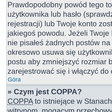
Prawdopodobny powód tego to
użytkownika lub hasło (sprawdź
rejestracji) lub Twoje konto zo
jakiegoś powodu. Jeżeli Twoje 
nie pisałeś żadnych postów na
okresowo usuwa się użytkownik
postu aby zmniejszyć rozmiar 
zarejestrować się i włączyć do 
Góra
» Czym jest COPPA?
COPPA
to istniejące w Stanac
witrynom, mogącym przechowy