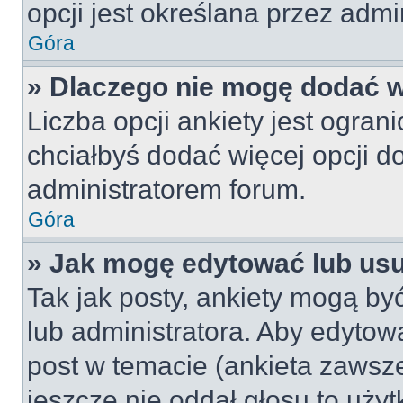
opcji jest określana przez admin
Góra
» Dlaczego nie mogę dodać wi
Liczba opcji ankiety jest ogran
chciałbyś dodać więcej opcji do
administratorem forum.
Góra
» Jak mogę edytować lub us
Tak jak posty, ankiety mogą by
lub administratora. Aby edyto
post w temacie (ankieta zawsze 
jeszcze nie oddał głosu to uży