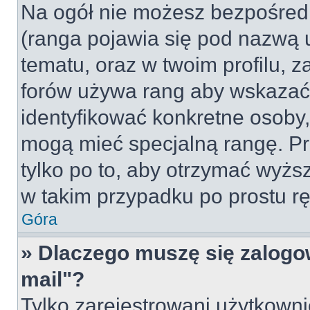
Na ogół nie możesz bezpośredn
(ranga pojawia się pod nazwą 
tematu, oraz w twoim profilu, 
forów używa rang aby wskazać l
identyfikować konkretne osoby,
mogą mieć specjalną rangę. Pr
tylko po to, aby otrzymać wyżs
w takim przypadku po prostu rę
Góra
» Dlaczego muszę się zalogow
mail"?
Tylko zarejestrowani użytkown